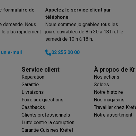
e formulaire de
Appelez le service client par
téléphone
re demande. Nous
Nous sommes joignables tous les
 électro
Soldes multimédia
Soldes TV & audio
 le plus rapidement
jours ouvrables de 8 h 30 à 18 h et le
ack Friday
samedi de 10 h à 18 h.
eilleur prix
Expérience en magasin
Satisfait ou remboursé
un e-mail
02 255 00 00
 encastrable
Installation TV
lma : payez en 2 ou 3 fois
Klarna : payez dans les 30 jours
eure de livraison
Clients professionnels
ProteKt : assurez votre a
Service client
À propos de Kr
idéale
Quelle plaque correspond à votre cuisine ?
Plus...
Réparation
Nos actions
Garantie
Soldes
enceinte pour toutes les situations
Casque ou écouteurs?
Plus...
Livraisons
Notre histoire
rottinette électrique
Choisir un drone
Foire aux questions
Nos magasins
Cashbacks
Travailler chez Krëf
onie
Outlet gros électro
Outlet petit électro
Outlet TV & audio
Outle
Clients professionnels
Notre assortiment
Lutte contre la corruption
Garantie Cuisines Krëfel