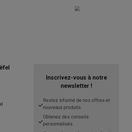
ppareil
Swap ProteKt
ëfel
Inscrivez-vous à notre
newsletter !
Restez informé de nos offres et
el
nouveaux produits.
t accessoires
Obtenez des conseils
personnalisés.