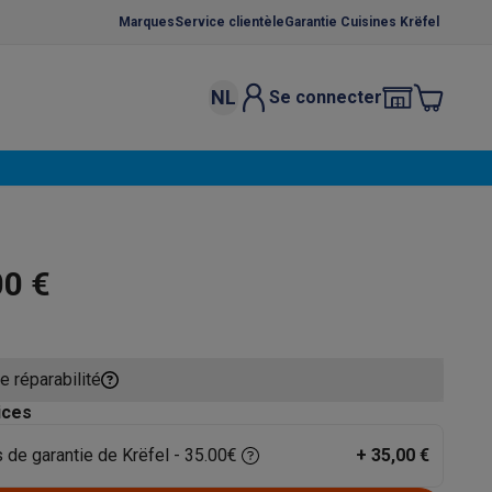
Marques
Service clientèle
Garantie Cuisines Krëfel
NL
Se connecter
osition et socles
Étendoirs à linge
élateurs
bles
Caves à vin encastrables
Micro-ondes encastrables
Machines
oêles
Casseroles
00 €
e réparabilité
ce Gusto
Cafetières
Café, capsules & dosettes
Accessoires
ices
 de garantie de Krëfel - 35.00€
+
35,00 €