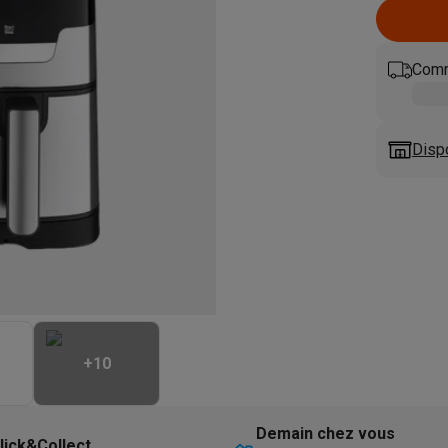
eurs
Blenders
Soupmakers
Hachoirs
Accessoires
et cuiseurs vapeur
Bouilloires
Robots chauffants
Machines à pâte
s à pizza
Accessoires
Comm
rbecues au gaz
Accessoires
llantes
Carafes filtrantes
Cartouches filtrantes
Machines à glaçon
ine
Machines sous vide
Ustensiles & gadgets de cuisine
Disp
hines à composter
Accessoires
irateurs traîneaux
Aspirateurs de table
Aspirateurs chantier
Sacs 
aveur
Robots tondeuses
Robots piscine
Robots lave-vitres
s tapis
Nettoyeurs haute pression
Nettoyeurs de vitres
Serpillièr
s vapeur
Centres de repassage
Planches à repasser
Accessoires
ccessoires
+
10
idificateurs
Stations météo
ne à laver et sèche-linge
Lave-linges séchants
Cadres de superp
Demain chez vous
lick&Collect