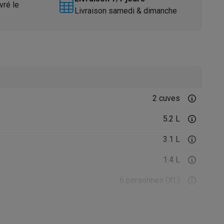
vré le
Livraison samedi & dimanche
2 cuves
Accessoires
5.2 L
3.1 L
1.4 L
6 personnes (XL)
1.4 kg
0.8 kg