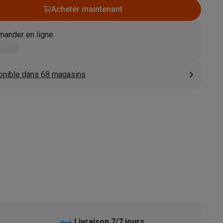
Acheter maintenant
s
Tables de cuisson électriques
Accessoires
ander en ligne
s
onible dans 68 magasins
d'aspirateur
Accessoires
es
Accessoires
osition et socles
Étendoirs à linge
Livraison 7/7 jours