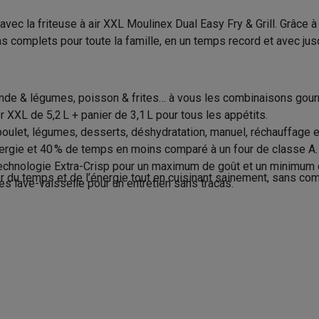
to instantanés
Appareils Canon
Appareils Nikon
Objectifs
 la friteuse à air XXL Moulinex Dual Easy Fry & Grill. Grâce à se
Dimensions
artes SD
Trépieds & supports
Accessoires action cam
omplets pour toute la famille, en un temps record et avec jusq
Poids
M avec touches
Smartphones reconditionnés
iPhone 17
Samsung 
Longueur du cordon
de & légumes, poisson & frites… à vous les combinaisons gour
es coques
Protections d'écran
Coques iPhone 17
Coques Galaxy 
XXL de 5,2 L + panier de 3,1 L pour tous les appétits.
Accessoires inclus
té
Bracelets
Chargeurs
oulet, légumes, desserts, déshydratation, manuel, réchauffage et
Accessoires inclus
les USB C
Câbles lightning
Powerbanks
rgie et 40 % de temps en moins comparé à un four de classe A.
il
Supports GSM voiture
Cartes micro SD
Autres accessoires
chnologie Extra-Crisp pour un maximum de goût et un minimum 
rtains accessoires/pièces
Produit information
du temps et de l’énergie tout en cuisinant sainement, sans compr
es
s lave-vaisselle pour un entretien sans tracas.
Code Krëfel
ook
PC portables Windows
PC Copilot+
Chromebooks
Écrans PC
O
Écran tactile
sques PC
Microphones
Stations d'acceuil
Lecteurs CD externes
Marque
 Tab
Housses pour tablette
Liseuses
Accessoires
Sans huile
EAN
& Wi-Fi
Mesh Wi-Fi
Switchs
Câbles de réseau
Code du vendeur
8
Cartes SD
CD & DVD