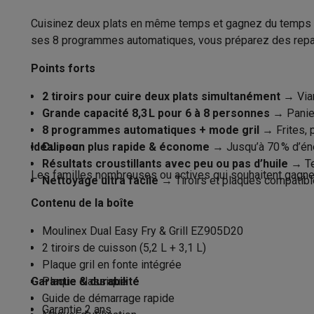
Appareils photo
Appareils photo numériques
Appareils pho
Vidéo
GoPro
Action cams
Drones
Caméscopes
Cuisinez deux plats en même temps et gagnez du temps avec
Parois froides
Accessoires photo
Housses de transport
Flashs & filtres
C
ses 8 programmes automatiques, vous préparez des repas c
Zone froide
Téléphonie & montres connectées
Points forts
GSM
Smartphones
Apple iPhone
Smartphones Samsung
GS
Pieds antidérapants
Reconditionné
Smartphones reconditionnés
Rachat
2 tiroirs pour cuire deux plats simultanément
→ Vian
Protection GSM
Coques iPhone
Coques Samsung
Toutes l
Rangement du cordon intégré
Grande capacité 8,3
L pour 6
à 8 personnes
→ Panier 
Montres connectées
Montres connectées
Trackers d’activi
8 programmes automatiques + mode gril
→ Frites, p
Arrêt automatique
Chargeurs GSM
Chargeurs et câbles
Chargeurs sans fil
Câb
Idéal pour
Cuisson plus rapide & économe
→ Jusqu’à 70 % d’éne
Accessoires GSM
AirTags & traceurs GPS
Écouteurs sans f
Résultats croustillants avec peu ou pas d’huile
→ Te
Compatible avec lave-vaisselle
Oui, ce
Les familles nombreuses ou actives qui souhaitent gagner 
Téléphones fixes
Téléphones fixes
Talkie walkie
Babyphon
Nettoyage ultra facile
→ Tiroirs et plaques compatible
Ordinateurs & tablettes
Réglages et préparations
Contenu de la boîte
Ordinateurs
PC portables
PC portables gamer
Apple MacB
Panneau de commande
Moulinex Dual Easy Fry & Grill EZ905D20
Périphériques IT
Souris
Claviers
Webcams
Enceintes PC
Ca
2 tiroirs de cuisson (5,2 L + 3,1 L)
Tablettes & liseuses
Tablettes
Apple iPad
Samsung Galaxy
Huile
Plaque gril en fonte intégrée
Imprimer
Imprimantes
Cartouches d'encre & papier
Cricut
Garantie & durabilité
Plaque classique
Réseau & wifi
Routeurs & points d'accès
Adaptateurs CPL 
Nombre de programmes de cuisson
Guide de démarrage rapide
Mémoire & stockage
Disques durs externes
SSD
Clés USB
automatiques
Garantie 2 ans