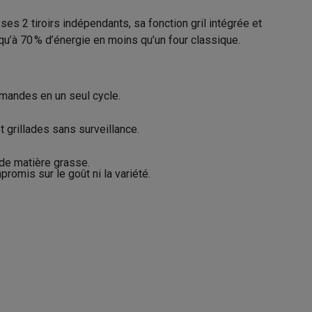
s 2 tiroirs indépendants, sa fonction gril intégrée et
u’à 70 % d’énergie en moins qu’un four classique.
11 kg
Galaxy Fold8
0.9 m
mandes en un seul cycle.
S26
Coques Galaxy Flip8 & Fold8 (Ultra)
 grillades sans surveillance.
Fond de gril
de matière grasse.
omis sur le goût ni la variété.
21008782
rdinateurs de bureau
Moulinex
3045380023918
1510002391