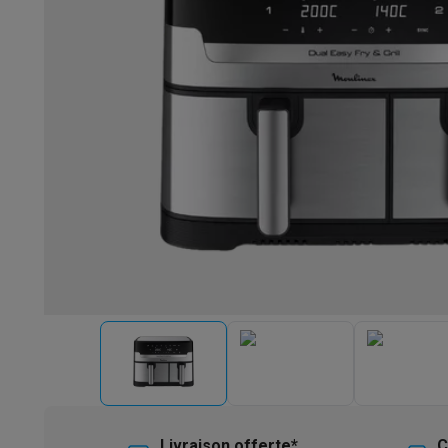
Robots & mixeurs
Robots de cuisine
Robots pâtissiers
Mix
Cuisson & vapeur
Cuiseurs multifonctions
Cuiseurs de riz 
Fun cooking
Gourmet
Fondues
Raclette
TeppanYaki
Appareil
Barbecues
Barbecues électriques
Barbecues au charbon
Ba
Boissons froides
Machines à jus
Machines à boissons péti
Ustensiles de cuisine
Poêles
Casseroles
Balances de cuis
Desserts
Gaufriers
Sorbetières
Crêpières
Desserts divers
Smart garden
Potagers d'intérieur
Plantes aromatiques
Mac
Ménage & airco
Aspirer
Aspirateurs
Aspirateurs robots
Aspirateurs balai
Asp
Robots d'entretien
Aspirateurs robots
Aspirateurs robots l
Nettoyer
Nettoyeurs de sols
Nettoyeurs à vapeur
Nettoyeur
Soin du linge
Centrales vapeur
Fers à repasser
Défroisseur
Couture
Machines à coudre
Accessoires
Climatisation
Climatiseurs mobiles
Aircoolers
Ventilateurs
A
Traitement de l'air
Purificateurs d'air
Humidificateurs
Déshum
Chauffer
Chauffage électrique
Couvertures chauffantes
Lavage & séchage
Machines à laver
Sèche-linge
Sets machi
Livraison offerte*
C