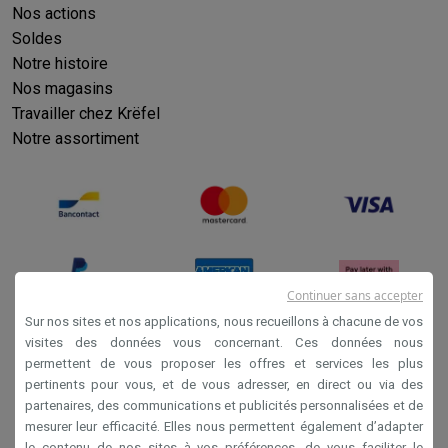
Nos actions
Soldes
Notre histoire
Nos magasins
Travailler chez Krëfel
Notre assortiment
Continuer sans accepter
Sur nos sites et nos applications, nous recueillons à chacune de vos
visites des données vous concernant. Ces données nous
permettent de vous proposer les offres et services les plus
Conditions générales de vente
pertinents pour vous, et de vous adresser, en direct ou via des
Privacy
partenaires, des communications et publicités personnalisées et de
mesurer leur efficacité. Elles nous permettent également d’adapter
Disclaimer
le contenu de nos sites à vos préférences, de vous faciliter le