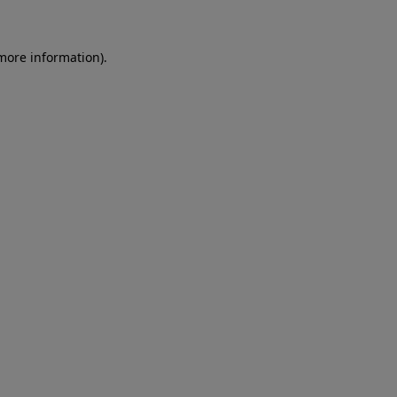
more information)
.