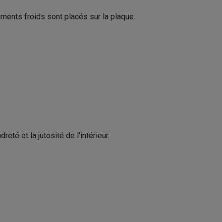
iments froids sont placés sur la plaque.
Gaufre, Légumes, Poisson, Viande
Galaxy Fold8
Doseur, Spatule
S26
Coques Galaxy Flip8 & Fold8 (Ultra)
Plaques grill, Plaques gaufre
21009132
té et la jutosité de l'intérieur.
Braun
rdinateurs de bureau
8021098002518
8021098002518 / CG9047