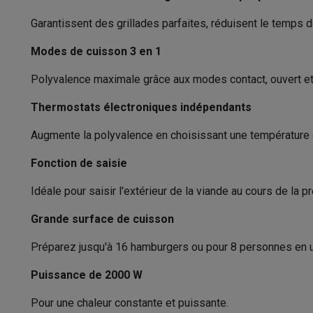
Appareils photo
Appareils photo numériques
Appareils pho
Vidéo
GoPro
Action cams
Drones
Caméscopes
Garantissent des grillades parfaites, réduisent le temps 
Série Braun
Accessoires photo
Housses de transport
Flashs & filtres
C
Modes de cuisson 3 en 1
Caractéritiques physiques
Téléphonie & montres connectées
GSM
Smartphones
Apple iPhone
Smartphones Samsung
GS
Polyvalence maximale grâce aux modes contact, ouvert et 
Couleur
Reconditionné
Smartphones reconditionnés
Rachat
Thermostats électroniques indépendants
Protection GSM
Coques iPhone
Coques Samsung
Toutes l
Matériel plaques
Montres connectées
Montres connectées
Trackers d’activi
Augmente la polyvalence en choisissant une température 
Thermostat
Chargeurs GSM
Chargeurs et câbles
Chargeurs sans fil
Câb
Accessoires GSM
AirTags & traceurs GPS
Écouteurs sans f
Fonction de saisie
Gril 180°
Téléphones fixes
Téléphones fixes
Talkie walkie
Babyphon
Idéale pour saisir l'extérieur de la viande au cours de la p
Ordinateurs & tablettes
Ordinateurs
PC portables
PC portables gamer
Apple MacB
Grande surface de cuisson
Périphériques IT
Souris
Claviers
Webcams
Enceintes PC
Ca
Préparez jusqu'à 16 hamburgers ou pour 8 personnes en u
Tablettes & liseuses
Tablettes
Apple iPad
Samsung Galaxy
Imprimer
Imprimantes
Cartouches d'encre & papier
Cricut
Puissance de 2000 W
Réseau & wifi
Routeurs & points d'accès
Adaptateurs CPL 
Mémoire & stockage
Disques durs externes
SSD
Clés USB
Pour une chaleur constante et puissante.