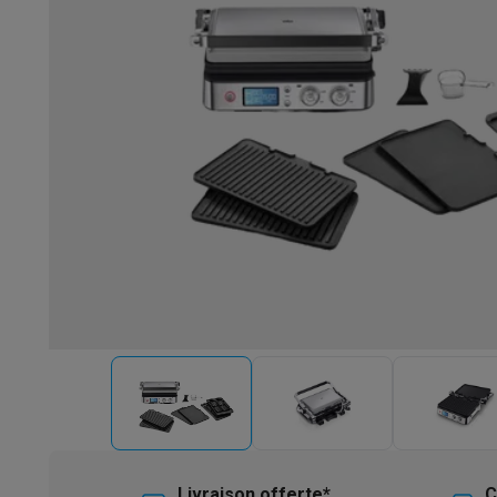
Robots & mixeurs
Robots de cuisine
Robots pâtissiers
Mix
Cuisson & vapeur
Cuiseurs multifonctions
Cuiseurs de riz 
Fun cooking
Gourmet
Fondues
Raclette
TeppanYaki
Appareil
Barbecues
Barbecues électriques
Barbecues au charbon
Ba
Boissons froides
Machines à jus
Machines à boissons péti
Ustensiles de cuisine
Poêles
Casseroles
Balances de cuis
Desserts
Gaufriers
Sorbetières
Crêpières
Desserts divers
Smart garden
Potagers d'intérieur
Plantes aromatiques
Mac
Ménage & airco
Aspirer
Aspirateurs
Aspirateurs robots
Aspirateurs balai
Asp
Robots d'entretien
Aspirateurs robots
Aspirateurs robots l
Nettoyer
Nettoyeurs de sols
Nettoyeurs à vapeur
Nettoyeur
Soin du linge
Centrales vapeur
Fers à repasser
Défroisseur
Couture
Machines à coudre
Accessoires
Climatisation
Climatiseurs mobiles
Aircoolers
Ventilateurs
A
Traitement de l'air
Purificateurs d'air
Humidificateurs
Déshum
Chauffer
Chauffage électrique
Couvertures chauffantes
Lavage & séchage
Machines à laver
Sèche-linge
Sets machi
Livraison offerte*
C