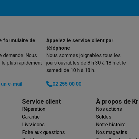
ions éco
nateurs portables reconditionnés
Rachat
e formulaire de
Appelez le service client par
c des éco-chèques
Aspirateurs avec des éco-chèques
Fers à rep
téléphone
re demande. Nous
Nous sommes joignables tous les
es à café avec des éco-cheques
Machines à soda avec des éco
 le plus rapidement
jours ouvrables de 8 h 30 à 18 h et le
samedi de 10 h à 18 h.
c des éco-chèques
Congélateurs avec des éco-chèques
Fours av
un e-mail
02 255 00 00
Service client
À propos de Kr
éco-cheques
Casques avec des éco-cheques
Écouteurs avec de
Réparation
Nos actions
Garantie
Soldes
éco-cheques
PC portables avec des éco-cheques
Écrans PC ave
Livraisons
Notre histoire
Foire aux questions
Nos magasins