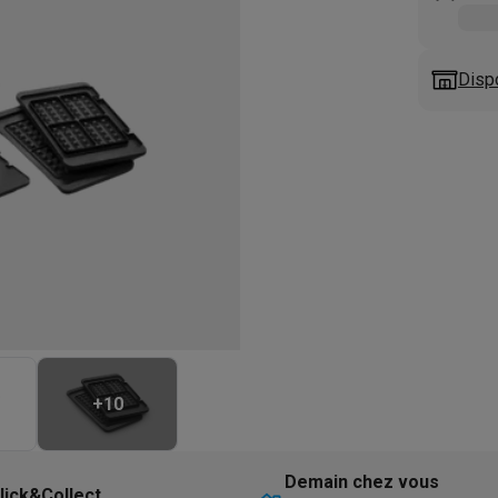
eurs
Blenders
Soupmakers
Hachoirs
Accessoires
et cuiseurs vapeur
Bouilloires
Robots chauffants
Machines à pâte
s à pizza
Accessoires
Disp
rbecues au gaz
Accessoires
llantes
Carafes filtrantes
Cartouches filtrantes
Machines à glaçon
ine
Machines sous vide
Ustensiles & gadgets de cuisine
hines à composter
Accessoires
irateurs traîneaux
Aspirateurs de table
Aspirateurs chantier
Sacs 
aveur
Robots tondeuses
Robots piscine
Robots lave-vitres
s tapis
Nettoyeurs haute pression
Nettoyeurs de vitres
Serpillièr
s vapeur
Centres de repassage
Planches à repasser
Accessoires
ccessoires
+
10
idificateurs
Stations météo
ne à laver et sèche-linge
Lave-linges séchants
Cadres de superp
Demain chez vous
lick&Collect