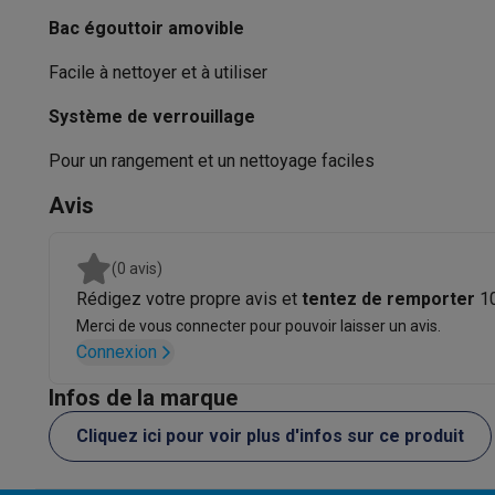
Logiciels
Windows & Microsoft Office
Anti-Virus
Autres log
Bac égouttoir amovible
Accessoires IT
Chargeurs & câbles
Housses & sacs
Suppo
Gaming
Facile à nettoyer et à utiliser
PlayStation
PlayStation 5
Jeux PS5
Jeux PS4
Manettes Pla
Système de verrouillage
Nintendo
Nintendo Switch 2
Jeux Nintendo Switch
Manettes
Xbox
Jeux Xbox
Manettes Xbox
Casques Xbox
Accessoire
Pour un rangement et un nettoyage faciles
PC gaming
PC portables gamer
PC gamer
Écrans gaming
So
Setup gaming
Casques gaming
Microphones gaming
Chais
Avis
Maison & objets connectés
Montres connectées
Montres connectées
Trackers d’activi
(0 avis)
Mobilité
Trottinettes électriques
Dashcams
GPS
Coyote
Acc
Rédigez votre propre avis et
tentez de remporter
1
Sécurité & protection
Caméras de surveillance
Système d’
Merci de vous connecter pour pouvoir laisser un avis.
Paiement connecté
Terminaux de paiement
Accessoires 
Connexion
Ambiance & confort
Éclairage
Panneaux solaires plug & pla
Infos de la marque
Divertissement
Smart TV
Enceintes connectées
Google TV
Cuisine
Réfrigérateurs connectés
Lave-vaisselle connecté
Cliquez ici pour voir plus d'infos sur ce produit
Ménage & santé
Lave-linge connectés
Sèche-linge connec
Produits éco