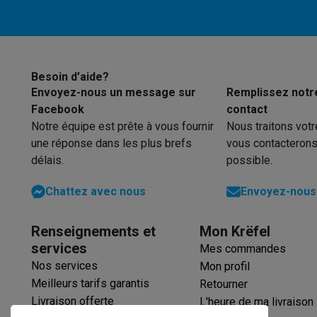
Éco-chèques
Éco-chèques info
Tous les produits éco
Toutes les promot
Reconditionné
Smartphones reconditionnés
Tablettes reconditionnés
Ordi
Ménage
Besoin d’aide?
Envoyez-nous un message sur
Remplissez notr
Machines à laver avec des éco-chèques
Sèche-linge ave
Facebook
contact
Petits appareils de cuisine
Notre équipe est prête à vous fournir
Nous traitons vot
Petits appareils de cuisine avec des éco-chèques
Machin
une réponse dans les plus brefs
vous contacterons
Grands appareils de cuisine
délais.
possible.
Lave-vaisselle avec des éco-chèques
Réfrigerateurs ave
Climatiseurs
Chattez avec nous
Envoyez-nous 
Climatiseurs avec des éco-chèques
TV & audio
Renseignements et
Mon Krëfel
TV avec des éco-cheques
Enceintes Bluetooth avec des 
services
Multimédie & téléphonie
Mes commandes
Nos services
Mon profil
Smartphones avec des éco-cheques
Tablettes avec des 
En route
Meilleurs tarifs garantis
Retourner
Livraison offerte
Trottinettes électriques avec des éco-chèques
L'heure de ma livraison