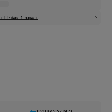
s
Tables de cuisson électriques
Accessoires
onible dans 1 magasin
s
d'aspirateur
Accessoires
es
Accessoires
osition et socles
Étendoirs à linge
Livraison 7/7 jours