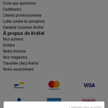
Foire aux questions
Cashbacks
Clients professionnels
Lutte contre la corruption
Garantie Cuisines Krëfel
À propos de Krëfel
Nos actions
Soldes
Notre histoire
Nos magasins
Travailler chez Krëfel
Notre assortiment
Continuer sans accepter