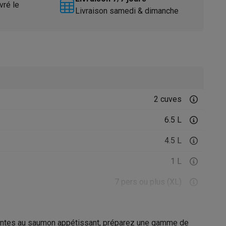
vré le
Livraison samedi & dimanche
2 cuves
Accessoires
6.5 L
4.5 L
1 L
7 pers ou plus (XL)
1.5 kg
illantes au saumon appétissant, préparez une gamme de
1 kg