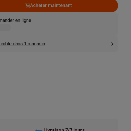
Acheter maintenant
s
Tables de cuisson électriques
Accessoires
ander en ligne
s
onible dans 1 magasin
d'aspirateur
Accessoires
es
Accessoires
osition et socles
Étendoirs à linge
Livraison 7/7 jours