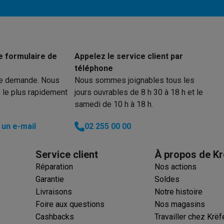
ions éco
nateurs portables reconditionnés
Rachat
e formulaire de
Appelez le service client par
téléphone
c des éco-chèques
Aspirateurs avec des éco-chèques
Fers à rep
re demande. Nous
Nous sommes joignables tous les
 le plus rapidement
jours ouvrables de 8 h 30 à 18 h et le
es à café avec des éco-cheques
Machines à soda avec des éco
samedi de 10 h à 18 h.
un e-mail
02 255 00 00
c des éco-chèques
Congélateurs avec des éco-chèques
Fours av
Service client
À propos de Kr
Réparation
Nos actions
éco-cheques
Casques avec des éco-cheques
Écouteurs avec de
Garantie
Soldes
Livraisons
Notre histoire
éco-cheques
PC portables avec des éco-cheques
Écrans PC ave
Foire aux questions
Nos magasins
Cashbacks
Travailler chez Krëf