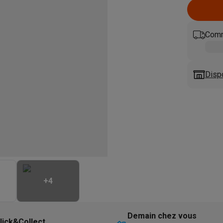
eurs
Blenders
Soupmakers
Hachoirs
Accessoires
et cuiseurs vapeur
Bouilloires
Robots chauffants
Machines à pâte
s à pizza
Accessoires
Comm
rbecues au gaz
Accessoires
llantes
Carafes filtrantes
Cartouches filtrantes
Machines à glaçon
ine
Machines sous vide
Ustensiles & gadgets de cuisine
Disp
hines à composter
Accessoires
irateurs traîneaux
Aspirateurs de table
Aspirateurs chantier
Sacs 
aveur
Robots tondeuses
Robots piscine
Robots lave-vitres
s tapis
Nettoyeurs haute pression
Nettoyeurs de vitres
Serpillièr
s vapeur
Centres de repassage
Planches à repasser
Accessoires
ccessoires
+
4
idificateurs
Stations météo
ne à laver et sèche-linge
Lave-linges séchants
Cadres de superp
Demain chez vous
lick&Collect