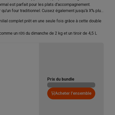
 normal est parfait pour les plats d'accompagnement.
u'un four traditionnel. Cuisez également jusqu'à X% plus
45.8 cm
l complet prêt en une seule fois grâce à cette double
Galaxy Fold8
33 cm
me un rôti du dimanche de 2 kg et un tiroir de 4,5 L
S26
Coques Galaxy Flip8 & Fold8 (Ultra)
38.5 cm
 de la température (40-220 °C) - pour des résultats
8.13 kg
ibrés que tout le monde appréciera.
éparation dans le monde entier pour réparer rapidement
21009508
rs traditionnels (tests effectués en 2024 sur des frites
rdinateurs de bureau
Prix du bundle
Moulinex
s effort et une cuisson sans stress.
Acheter l'ensemble
s, du temps ou des ingrédients dont vous disposez, et
3045380026452
1510002645