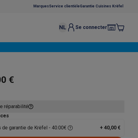
Marques
Service clientèle
Garantie Cuisines Krëfel
NL
Se connecter
osition et socles
Étendoirs à linge
élateurs
bles
Caves à vin encastrables
Micro-ondes encastrables
Machines
oêles
Casseroles
00 €
e réparabilité
ce Gusto
Cafetières
Café, capsules & dosettes
Accessoires
ices
 de garantie de Krëfel - 40.00€
+
40,00 €