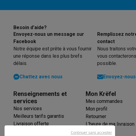
Produits éco
Fonction de dégivrage
Éco-chèques
Éco-chèques info
Tous les produits éco
Toutes les promot
Reconditionné
Besoin d’aide?
Smartphones reconditionnés
Tablettes reconditionnés
Ordi
Envoyez-nous un message sur
Remplissez notr
Ménage
Facebook
contact
Machines à laver avec des éco-chèques
Sèche-linge ave
Notre équipe est prête à vous fournir
Nous traitons vot
Petits appareils de cuisine
une réponse dans les plus brefs
vous contacterons
Petits appareils de cuisine avec des éco-chèques
Machin
délais.
possible.
Grands appareils de cuisine
Chattez avec nous
Envoyez-nous 
Lave-vaisselle avec des éco-chèques
Réfrigerateurs ave
Climatiseurs
Climatiseurs avec des éco-chèques
Renseignements et
Mon Krëfel
TV & audio
services
Mes commandes
TV avec des éco-cheques
Enceintes Bluetooth avec des 
Nos services
Mon profil
Multimédie & téléphonie
Meilleurs tarifs garantis
Retourner
Smartphones avec des éco-cheques
Tablettes avec des 
Livraison offerte
L'heure de ma livraison
En route
Garantie prolongée
Continuer sans accepter