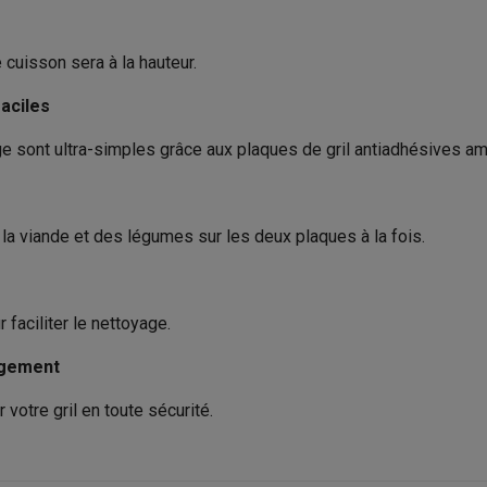
iciels
rts
Tapis de souris
Autres accessoires
cuisson sera à la hauteur.
yStation
Casques PlayStation
Casques VR Playstation
Accessoire
aciles
 Nintendo Switch
Casques Nintendo Switch
Accessoires Nintend
s Xbox
age sont ultra-simples grâce aux plaques de gril antiadhésives a
uris gaming
Claviers gaming
Manettes gaming PC
es gaming
Bureaux gamer
TV gaming
Écrans gaming
Casques de réa
 la viande et des légumes sur les deux plaques à la fois.
té
Bracelets
Chargeurs
essoires trottinettes
Accessoires GPS
 faciliter le nettoyage.
alarme
Détecteur de mouvements
Sonnettes connectées
Détecteu
SumUp
angement
y
Assistant vocal
Stations météo
 votre gril en toute sécurité.
 Streamer
Apple TV
Piles & chargeurs
Prises & adaptateurs
s
Machines expresso connectées
Fours connectés
Robots de cui
tés
Traitement de l'air connectés
Aspirateurs connectés
Pèse-per