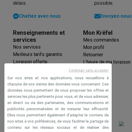
Trottinettes électriques avec des éco-chèques
délais.
possible.
Initiatives écologiques
Impact
Économies d'énergie
Recyclez votre vieux électro
Chattez avec nous
Envoyez-nous 
Info & actions
Soldes
Toutes les soldes
Soldes gros électro
Soldes petit
Renseignements et
Mon Krëfel
Actions
Deals du moment
Promotions
Cashbacks
Soldes
Bl
services
Mes commandes
Voici pourquoi choisir Krëfel
Livraison offerte
Garantie du m
Nos services
Mon profil
Installation à domicile
Installation gros électro
Installation
Meilleurs tarifs garantis
Retourner
Modes de paiement
Gift card
Écochèques
Acheter à crédit
A
Livraison offerte
L'heure de ma livraison
Service client
Réparation de votre appareil
Vérifiez votre h
Garantie prolongée
Continuer sans accepter
Gros électro & encastrable
Trouvez votre machine à laver 
Éco-chèques
Sur nos sites et nos applications, nous recueillons à
Petit électro
Beauté & santé
Ménage
Cuisine
Plus...
Paiement sécurisé
chacune de vos visites des données vous concernant. Ces
Télévision & Audio
Choisissez votre télévision idéale
Une 
données nous permettent de vous proposer les offres et
Déclaration d'accessibilité
Sport & Loisirs
Choisir une montre connectée
Choisir une t
services les plus pertinents pour vous, et de vous adresser,
en direct ou via des partenaires, des communications et
Outlet
publicités personnalisées et de mesurer leur efficacité.
Outlet
Toutes nos offres outlet
Outlet multimedia & téléph
Elles nous permettent également d’adapter le contenu de
nos sites à vos préférences, de vous faciliter le partage de
contenu sur les réseaux sociaux et de réaliser des