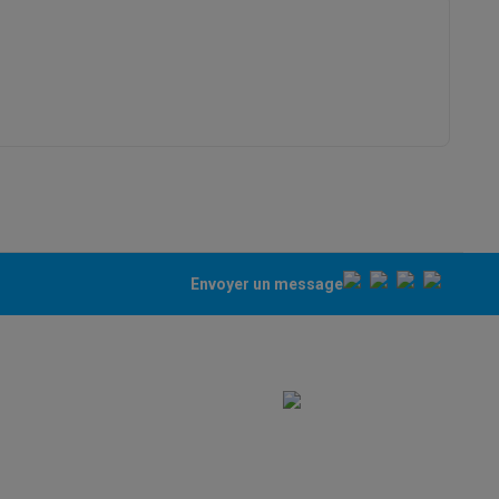
asser avec des éco-chèques
Aspirateurs balai avec éco-cheques
-chèques
Carafes filtrantes
Accessoires de cuisine avec des éc
ec des éco-chèques
Cuisinières avec des éco-chèques
Hottes a
Envoyer un message
s éco-cheques
Tourne-disque avec éco-cheques
c des éco-chèques
Powerbanks avec des éco-cheques
Encre et 