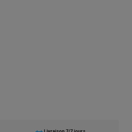
s
Tables de cuisson électriques
Accessoires
s
d'aspirateur
Accessoires
es
Accessoires
osition et socles
Étendoirs à linge
Livraison 7/7 jours