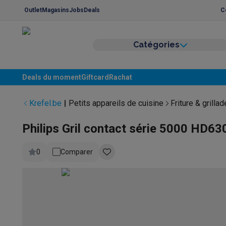
Outlet
Magasins
Jobs
Deals
C
Catégories
Gros électro & encastrable
Lavage & séchage
Machines à laver
Sèche-linge
Sets machi
Lave-vaisselle
Lave-vaisselle
Lave-vaisselle encastrable
Deals du moment
Giftcard
Rachat
Refroidir & congeler
Réfrigérateurs
Réfrigérateurs encastr
Appareils encastrables
Lave-vaisselle encastrables
Fours
Krefel.be
Petits appareils de cuisine
Friture & grilla
Fours & micro-ondes
Fours
Micro-ondes
Taques de cuisson
Taques de cuisson
Taques induction
Taq
Philips Gril contact série 5000 HD6
Hottes
Hottes
Cuisinières
Cuisinières
Cuisinières mixtes
Cuisinières élec
0
Comparer
Petits appareils encastrables
Tiroirs chauffants
Machines 
Petits appareils de cuisine
Café
Machines à café
Machines à café automatiques
Machi
Petit-déjeuner
Bouilloires
Grille-pains
Machines à pain
Tran
Friture & grillades
Airfryers
Friteuses
Grills
TeppanYaki
Mach