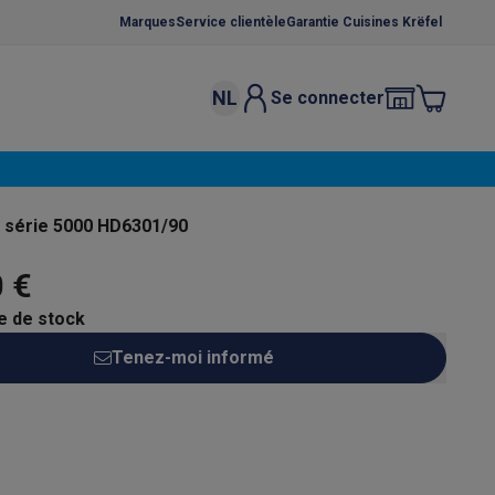
Marques
Service clientèle
Garantie Cuisines Krëfel
NL
Se connecter
osition et socles
Étendoirs à linge
élateurs
bles
Caves à vin encastrables
Micro-ondes encastrables
Machines
t série 5000 HD6301/90
oêles
Casseroles
0 €
e de stock
Tenez-moi informé
ce Gusto
Cafetières
Café, capsules & dosettes
Accessoires