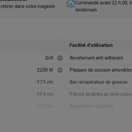
utomatique
Soin des animaux
Traceurs GPS animaux
Commandé avant 22 h 00, li
 retirer dans votre magasin
lendemain
Brosses soufflantes
Multistylers
Bigoudis chauffants
ydropulseurs
ltifonctions
Tondeuses cheveux
Têtes de rasage
Accessoires
ctriques féminins
Facilité d'utilisation
dicure
Accessoires
u & épaules
Pistolets de massage
Grill
Revêtement anti-adhérent
reils de circulation sanguine
Lampes infrarouges
Thermomètres
ols
Humidificateurs
2200 W
Plaques de cuisson amovible
37.5 cm
Bac récupérateur de graisse
 Samsung
TV TCL
Supports TV
Projecteurs
rs
Media streamers
Lecteurs DVD & Blu-Ray
35.4 cm
Pièces lavables au lave-vaiss
rs
Écouteurs sans fil
Écouteurs de sport
tées
Enceintes de fête
17.7 cm
Température réglable
ifi
6
Produit information
dias portables
Accessoires audio
4.99 kg
Code Krëfel