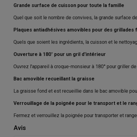
Logiciels
Windows & Microsoft Office
Anti-Virus
Autres log
Grande surface de cuisson pour toute la famille
Accessoires IT
Chargeurs & câbles
Housses & sacs
Suppo
Quel que soit le nombre de convives, la grande surface de 
Gaming
PlayStation
PlayStation 5
Jeux PS5
Jeux PS4
Manettes Pla
Plaques antiadhésives amovibles pour des grillades f
Nintendo
Nintendo Switch 2
Jeux Nintendo Switch
Manettes
Xbox
Jeux Xbox
Manettes Xbox
Casques Xbox
Accessoire
Quels que soient les ingrédients, la cuisson et le nettoy
PC gaming
PC portables gamer
PC gamer
Écrans gaming
So
Ouverture à 180° pour un gril d'intérieur
Setup gaming
Casques gaming
Microphones gaming
Chais
Consoles de jeu
Ouvrez l'appareil à croque-monsieur à 180° pour griller de
Maison & objets connectés
Bac amovible recueillant la graisse
Montres connectées
Montres connectées
Trackers d’activi
Mobilité
Trottinettes électriques
Dashcams
GPS
Coyote
Acc
La graisse fond et est recueillie dans le bac amovible pour
Sécurité & protection
Caméras de surveillance
Système d’
Paiement connecté
Terminaux de paiement
Accessoires 
Verrouillage de la poignée pour le transport et le r
Ambiance & confort
Éclairage
Panneaux solaires plug & pla
Fermez et verrouillez la poignée pour transporter et ranger
Divertissement
Smart TV
Enceintes connectées
Google TV
Cuisine
Réfrigérateurs connectés
Lave-vaisselle connecté
Avis
Ménage & santé
Lave-linge connectés
Sèche-linge connec