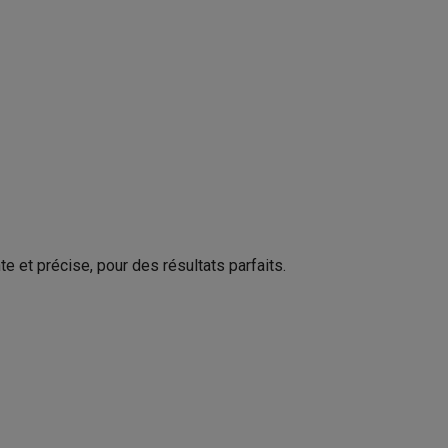
Philips
8720389035654
Galaxy Fold8
HD6301/90
S26
Coques Galaxy Flip8 & Fold8 (Ultra)
sable
Philips
 et précise, pour des résultats parfaits.
Nederland Tussendiepen 4A 9206AD
Drachten
rdinateurs de bureau
www.home.id