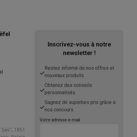
ëfel
Inscrivez-vous à notre
newsletter !
Restez informé de nos offres et
ppareil
Swap ProteKt
el
nouveaux produits.
Obtenez des conseils
personnalisés.
Gagnez de superbes prix grâce à
nos concours.
t accessoires
Votre adresse e-mail
T Sas", 1851
ek, België