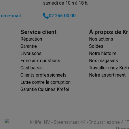
samedi de 10 h à 18 h.
un e-mail
02 255 00 00
 électro
Soldes multimédia
Soldes TV & audio
Service client
À propos de Kr
ack Friday
Réparation
Nos actions
eilleur prix
Expérience en magasin
Satisfait ou remboursé
Garantie
Soldes
 encastrable
Installation TV
Livraisons
Notre histoire
lma : payez en 2 ou 3 fois
Klarna : payez dans les 30 jours
Foire aux questions
Nos magasins
eure de livraison
Clients professionnels
ProteKt : assurez votre a
Cashbacks
Travailler chez Krëf
idéale
Quelle plaque correspond à votre cuisine ?
Plus...
Clients professionnels
Notre assortiment
Lutte contre la corruption
enceinte pour toutes les situations
Casque ou écouteurs?
Plus...
Garantie Cuisines Krëfel
rottinette électrique
Choisir un drone
onie
Outlet gros électro
Outlet petit électro
Outlet TV & audio
Outle
Krëfel NV - Steenstraat 44 - Industriezone 4 "
Humbe