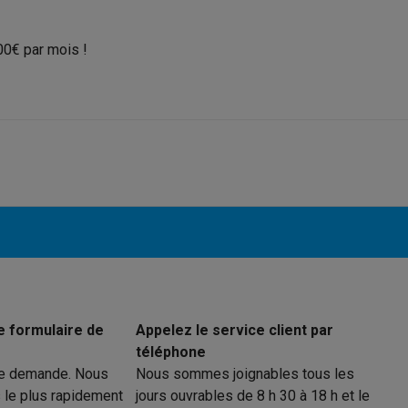
00€ par mois !
ions éco
nateurs portables reconditionnés
Rachat
c des éco-chèques
Aspirateurs avec des éco-chèques
Fers à rep
es à café avec des éco-cheques
Machines à soda avec des éco
c des éco-chèques
Congélateurs avec des éco-chèques
Fours av
éco-cheques
Casques avec des éco-cheques
Écouteurs avec de
e formulaire de
Appelez le service client par
téléphone
éco-cheques
PC portables avec des éco-cheques
Écrans PC ave
re demande. Nous
Nous sommes joignables tous les
 le plus rapidement
jours ouvrables de 8 h 30 à 18 h et le