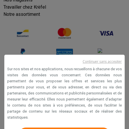
Travailler chez Krëfel
Notre assortiment
Continuer sans accepter
Sur nos sites et nos applications, nous recueillons à chacune de vos
visites des données vous concernant. Ces données nous
permettent de vous proposer les offres et services les plus
Conditions générales de vente
pertinents pour vous, et de vous adresser, en direct ou via des
Privacy
partenaires, des communications et publicités personnalisées et de
mesurer leur efficacité. Elles nous permettent également d’adapter
Disclaimer
le contenu de nos sites à vos préférences, de vous faciliter le
Cookies
partage de contenu sur les réseaux sociaux et de réaliser des
statistiques.
Krëfel NV - Steenstraat 44 - Industriezone 4 "T Sas",