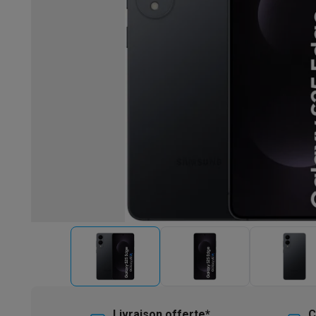
Robots & mixeurs
Robots de cuisine
Robots pâtissiers
Mix
Cuisson & vapeur
Cuiseurs multifonctions
Cuiseurs de riz 
Fun cooking
Gourmet
Fondues
Raclette
TeppanYaki
Appareil
Barbecues
Barbecues électriques
Barbecues au charbon
Ba
Boissons froides
Machines à jus
Machines à boissons péti
Ustensiles de cuisine
Poêles
Casseroles
Balances de cuis
Desserts
Gaufriers
Sorbetières
Crêpières
Desserts divers
Smart garden
Potagers d'intérieur
Plantes aromatiques
Mac
Ménage & airco
Aspirer
Aspirateurs
Aspirateurs robots
Aspirateurs balai
Asp
Robots d'entretien
Aspirateurs robots
Aspirateurs robots l
Nettoyer
Nettoyeurs de sols
Nettoyeurs à vapeur
Nettoyeur
Soin du linge
Centrales vapeur
Fers à repasser
Défroisseur
Couture
Machines à coudre
Accessoires
Climatisation
Climatiseurs mobiles
Aircoolers
Ventilateurs
A
Traitement de l'air
Purificateurs d'air
Humidificateurs
Déshum
Chauffer
Chauffage électrique
Couvertures chauffantes
Lavage & séchage
Machines à laver
Sèche-linge
Sets machi
Livraison offerte*
C