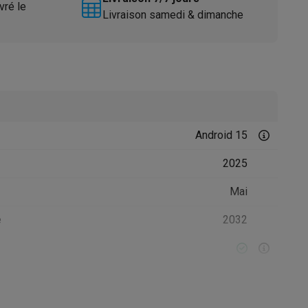
vré le
Livraison samedi & dimanche
Android 15
Accessoires
2025
Mai
é
2032
édition de photos, Traduction en direct,
Assistant de notes, Edition video,