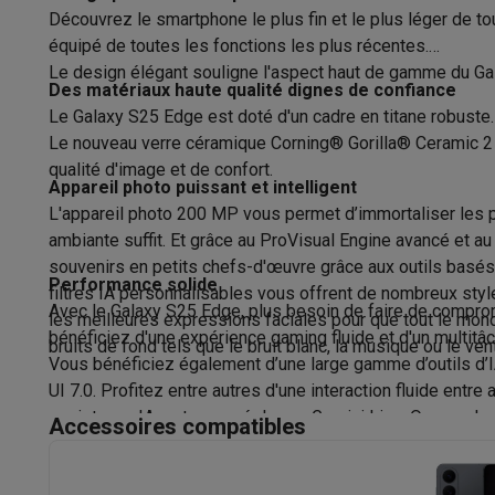
Appareils photo
Appareils photo numériques
Appareils pho
Découvrez le smartphone le plus fin et le plus léger de 
Vidéo
GoPro
Action cams
Drones
Caméscopes
Protection
Corn
équipé de toutes les fonctions les plus récentes.
Accessoires photo
Housses de transport
Flashs & filtres
C
Le design élégant souligne l'aspect haut de gamme du Gala
Luminosité (nits)
Téléphonie & montres connectées
Des matériaux haute qualité dignes de confiance
Le Galaxy S25 Edge est doté d'un cadre en titane robuste. D
GSM
Smartphones
Apple iPhone
Smartphones Samsung
GS
Mémoire
Le nouveau verre céramique Corning® Gorilla® Ceramic 2 es
Reconditionné
Smartphones reconditionnés
Rachat
qualité d'image et de confort.
Protection GSM
Coques iPhone
Coques Samsung
Toutes l
Mémoire (Go)
Appareil photo puissant et intelligent
Montres connectées
Montres connectées
Trackers d’activi
L'appareil photo 200 MP vous permet d’immortaliser les p
Mémoire Vive
Chargeurs GSM
Chargeurs et câbles
Chargeurs sans fil
Câb
ambiante suffit. Et grâce au ProVisual Engine avancé et 
Accessoires GSM
AirTags & traceurs GPS
Écouteurs sans f
souvenirs en petits chefs-d'œuvre grâce aux outils basés 
Photo & Vidéo
Téléphones fixes
Téléphones fixes
Talkie walkie
Babyphon
Performance solide
filtres IA personnalisables vous offrent de nombreux styl
Ordinateurs & tablettes
Avec le Galaxy S25 Edge, plus besoin de faire de comprom
Résolution caméra principale (MP)
les meilleures expressions faciales pour que tout le mond
bénéficiez d'une expérience gaming fluide et d'un multitâc
Ordinateurs
PC portables
PC portables gamer
Apple MacB
bruits de fond tels que le bruit blanc, la musique ou le vent
Ouverture caméra prinicpale (F)
Vous bénéficiez également d’une large gamme d’outils d’IA
Périphériques IT
Souris
Claviers
Webcams
Enceintes PC
Ca
UI 7.0. Profitez entre autres d'une interaction fluide entr
Tablettes & liseuses
Tablettes
Apple iPad
Samsung Galaxy
Type d’objectif caméra principale
assistance IA en temps réel avec Gemini Live. Ou appelez 
Imprimer
Imprimantes
Cartouches d'encre & papier
Cricut
Accessoires compatibles
Réseau & wifi
Routeurs & points d'accès
Adaptateurs CPL 
Flash caméra principale
Mémoire & stockage
Disques durs externes
SSD
Clés USB