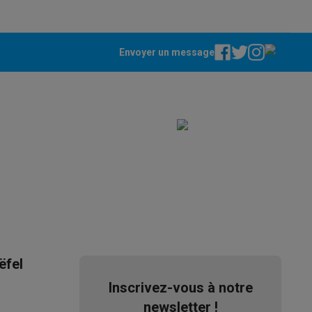
51007177
Samsung
Envoyer un message
8806097325970
SM-S937BZKGEUB
ppareil
Swap ProteKt
t accessoires
ëfel
Inscrivez-vous à notre
newsletter !