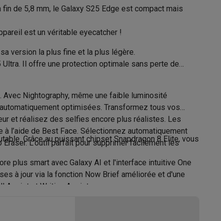
Fonction de recherche
n fin de 5,8 mm, le Galaxy S25 Edge est compact mais
pareil est un véritable eyecatcher !
a version la plus fine et la plus légère.
Galaxy Fold8
ltra. Il offre une protection optimale sans perte de
S26
Coques Galaxy Flip8 & Fold8 (Ultra)
n. Avec Nightography, même une faible luminosité
1.235 W/kg
ent automatiquement optimisées. Transformez tous vos
ur et réalisez des selfies encore plus réalistes. Les
D (1,2 < 1,6 W/kg)
te à l’aide de Best Face. Sélectionnez automatiquement
able. Grâce au puissant chipset Snapdragon 8 Elite, vous
raser. L’outil parfait pour supprimer facilement les
IP68
rdinateurs de bureau
e plus smart avec Galaxy AI et l'interface intuitive One
ises à jour via la fonction Now Brief améliorée et d'une
l Assist et Writing Assist.
A