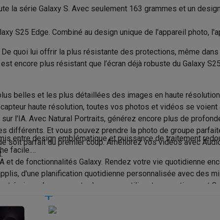
to instantanés
Appareils Canon
Appareils Nikon
Objectifs
toute la série Galaxy S. Avec seulement 163 grammes et un desig
ing Gorilla Glass Phoenix2
Carte SIM
artes SD
Trépieds & supports
Accessoires action cam
xy S25 Edge. Combiné au design unique de l'appareil photo, l'ap
2600 nits
Dual SIM
e quoi lui offrir la plus résistante des protections, même dans s
M avec touches
Smartphones reconditionnés
iPhone 17
Samsung 
ESIM possible
t encore plus résistant que l’écran déjà robuste du Galaxy S25 U
es coques
Protections d'écran
Coques iPhone 17
Coques Galaxy 
512 Go
Sécurité
té
Bracelets
Chargeurs
lus belles et les plus détaillées des images en haute résolutio
12 Go
les USB C
Câbles lightning
Powerbanks
Valeur DAS - Tête (W/kg)
au capteur haute résolution, toutes vos photos et vidéos se voi
il
Supports GSM voiture
Cartes micro SD
Autres accessoires
sur l'IA. Avec Natural Portraits, générez encore plus de profonde
Catégorie DAS - Tête
es
es différents. Et vous pouvez prendre la photo de groupe parfai
is entre design emblématique et puissance de traitement redout
200 MP
e soit parfait du premier coup. Améliorez vos vidéos avec Audio E
Certification IP
he facile.
ook
PC portables Windows
PC Copilot+
Chromebooks
Écrans PC
O
.
f/1.7
 et de fonctionnalités Galaxy. Rendez votre vie quotidienne encor
sques PC
Microphones
Stations d'acceuil
Lecteurs CD externes
Résistant aux éclaboussures
e applis, d'une planification quotidienne personnalisée avec des m
 Tab
Housses pour tablette
Liseuses
Accessoires
Wide
Résistant aux Poussières
et écrivez dans une autre langue en utilisant respectivement Cal
& Wi-Fi
Mesh Wi-Fi
Switchs
Câbles de réseau
Label énergétique
Cartes SD
CD & DVD