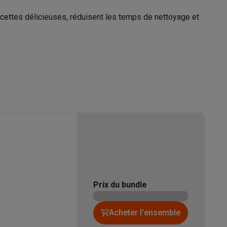
ettes délicieuses, réduisent les temps de nettoyage et
e
Galaxy Fold8
S26
Coques Galaxy Flip8 & Fold8 (Ultra)
516366
Whirlpool
rdinateurs de bureau
8003437829543
AKT8090NE
Prix du bundle
Acheter l'ensemble
sable
WHIRLPOOL