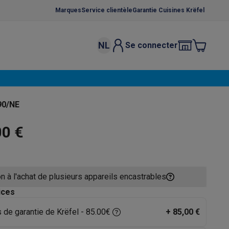
Marques
Service clientèle
Garantie Cuisines Krëfel
NL
Se connecter
osition et socles
Étendoirs à linge
élateurs
bles
Caves à vin encastrables
Micro-ondes encastrables
Machines
90/NE
oêles
Casseroles
00 €
n à l'achat de plusieurs appareils encastrables
ce Gusto
Cafetières
Café, capsules & dosettes
Accessoires
ices
 de garantie de Krëfel - 85.00€
+
85,00 €