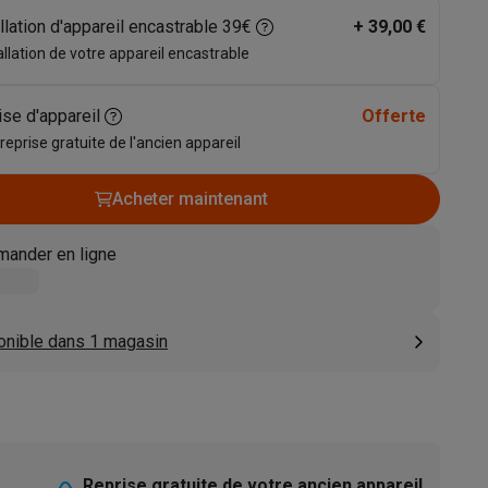
llation d'appareil encastrable 39€
+
39,00 €
s
Tables de cuisson électriques
Accessoires
allation de votre appareil encastrable
s
ise d'appareil
Offerte
 reprise gratuite de l'ancien appareil
Acheter maintenant
d'aspirateur
Accessoires
ander en ligne
es
Accessoires
onible dans 1 magasin
osition et socles
Étendoirs à linge
Reprise gratuite de votre ancien appareil