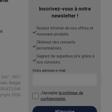
ëfel
Inscrivez-vous à notre
newsletter !
Restez informé de nos offres et
el
nouveaux produits.
Obtenez des conseils
personnalisés.
ppareil
Swap ProteKt
Gagnez de superbes prix grâce à
nos concours.
Votre adresse e-mail
T Sas", 1851
ek, België
t accessoires
400.673.544
J'accepte
la politique de
right 2026
confidentialité.
M'inscrire