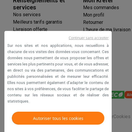
Renseignements et
Mon Krëfel
Initiatives écologiques
services
Mes commandes
Impact
Économies d'énergie
Recyclez votre vieux électro
Nos services
Info & actions
Mon profil
Meilleurs tarifs garantis
Retourner
Soldes
Toutes les soldes
Soldes gros électro
Soldes petit
Livraison offerte
L'heure de ma livraison
Actions
Deals du moment
Promotions
Cashbacks
Soldes
Bl
Garantie prolongée
Voici pourquoi choisir Krëfel
Livraison offerte
Garantie du m
Continuer sans accepter
Éco-chèques
Installation à domicile
Installation gros électro
Installation
Sur nos sites et nos applications, nous recueillons à
Paiement sécurisé
Modes de paiement
Gift card
Écochèques
Acheter à crédit
A
chacune de vos visites des données vous concernant. Ces
données nous permettent de vous proposer les offres et
Déclaration d'accessibilité
Service client
Réparation de votre appareil
Vérifiez votre h
services les plus pertinents pour vous, et de vous adresser,
Gros électro & encastrable
Trouvez votre machine à laver 
en direct ou via des partenaires, des communications et
Petit électro
Beauté & santé
Ménage
Cuisine
Plus...
publicités personnalisées et de mesurer leur efficacité.
Télévision & Audio
Choisissez votre télévision idéale
Une 
Elles nous permettent également d’adapter le contenu de
Sport & Loisirs
Choisir une montre connectée
Choisir une t
nos sites à vos préférences, de vous faciliter le partage de
contenu sur les réseaux sociaux et de réaliser des
Outlet
statistiques.
Outlet
Toutes nos offres outlet
Outlet multimedia & téléph
Conditions générales de vente
Privacy
Disclaimer
Cookies
Autoriser tous les cookies