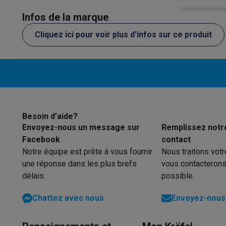
Éco-chèques
Puissance zone 2
Infos de la marque
Éco-chèques info
Tous les produits éco
Toutes les promot
Reconditionné
Puissance zone 3
Cliquez ici pour voir plus d'infos sur ce produit
Smartphones reconditionnés
Tablettes reconditionnés
Ordi
Puissance zone 4
Ménage
Machines à laver avec des éco-chèques
Sèche-linge ave
Petits appareils de cuisine
Petits appareils de cuisine avec des éco-chèques
Machin
Grands appareils de cuisine
Lave-vaisselle avec des éco-chèques
Réfrigerateurs ave
Besoin d’aide?
Envoyez-nous un message sur
Remplissez notr
Climatiseurs
Facebook
contact
Climatiseurs avec des éco-chèques
Notre équipe est prête à vous fournir
Nous traitons vot
TV & audio
une réponse dans les plus brefs
vous contacterons
TV avec des éco-cheques
Enceintes Bluetooth avec des 
délais.
possible.
Multimédie & téléphonie
Smartphones avec des éco-cheques
Tablettes avec des 
Chattez avec nous
Envoyez-nous 
En route
Trottinettes électriques avec des éco-chèques