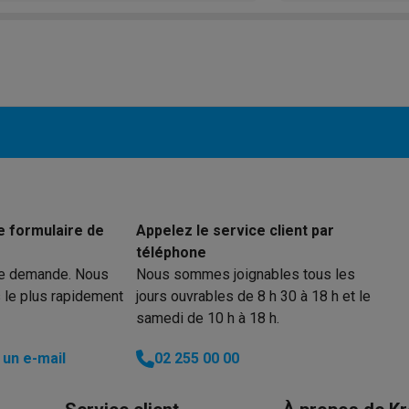
1700 W
ions éco
2100 W
nateurs portables reconditionnés
Rachat
2100 W
c des éco-chèques
Aspirateurs avec des éco-chèques
Fers à rep
es à café avec des éco-cheques
Machines à soda avec des éco
c des éco-chèques
Congélateurs avec des éco-chèques
Fours av
e formulaire de
Appelez le service client par
téléphone
re demande. Nous
Nous sommes joignables tous les
 le plus rapidement
jours ouvrables de 8 h 30 à 18 h et le
éco-cheques
Casques avec des éco-cheques
Écouteurs avec de
samedi de 10 h à 18 h.
éco-cheques
PC portables avec des éco-cheques
Écrans PC ave
un e-mail
02 255 00 00