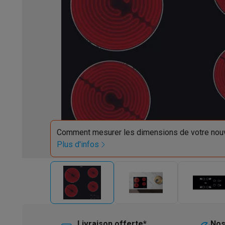
Robots & mixeurs
Robots de cuisine
Robots pâtissiers
Mix
Cuisson & vapeur
Cuiseurs multifonctions
Cuiseurs de riz 
Fun cooking
Gourmet
Fondues
Raclette
TeppanYaki
Appareil
Barbecues
Barbecues électriques
Barbecues au charbon
Ba
Boissons froides
Machines à jus
Machines à boissons péti
Ustensiles de cuisine
Poêles
Casseroles
Balances de cuis
Desserts
Gaufriers
Sorbetières
Crêpières
Desserts divers
Smart garden
Potagers d'intérieur
Plantes aromatiques
Mac
Ménage & airco
Aspirer
Aspirateurs
Aspirateurs robots
Aspirateurs balai
Asp
Robots d'entretien
Aspirateurs robots
Aspirateurs robots l
Comment mesurer les dimensions de votre nouv
Nettoyer
Nettoyeurs de sols
Nettoyeurs à vapeur
Nettoyeur
Plus d'infos
Soin du linge
Centrales vapeur
Fers à repasser
Défroisseur
Couture
Machines à coudre
Accessoires
Climatisation
Climatiseurs mobiles
Aircoolers
Ventilateurs
A
Traitement de l'air
Purificateurs d'air
Humidificateurs
Déshum
Chauffer
Chauffage électrique
Couvertures chauffantes
Lavage & séchage
Machines à laver
Sèche-linge
Sets machi
Livraison offerte*
Nos