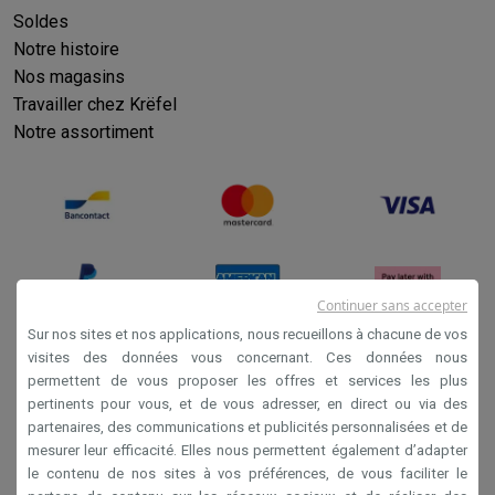
Soldes
Notre histoire
Nos magasins
Travailler chez Krëfel
Notre assortiment
Continuer sans accepter
Sur nos sites et nos applications, nous recueillons à chacune de vos
visites des données vous concernant. Ces données nous
permettent de vous proposer les offres et services les plus
Conditions générales de vente
pertinents pour vous, et de vous adresser, en direct ou via des
Privacy
partenaires, des communications et publicités personnalisées et de
mesurer leur efficacité. Elles nous permettent également d’adapter
Disclaimer
le contenu de nos sites à vos préférences, de vous faciliter le
Cookies