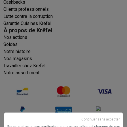
Cashbacks
Clients professionnels
Lutte contre la corruption
Garantie Cuisines Krëfel
À propos de Krëfel
Nos actions
Soldes
Notre histoire
Nos magasins
Travailler chez Krëfel
Notre assortiment
Continuer sans accepter
Sur nos sites et nos applications, nous recueillons à chacune de vos