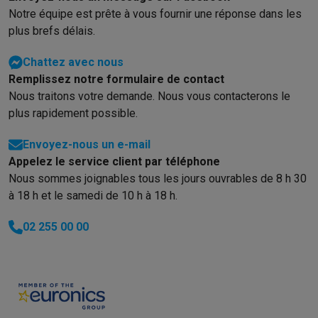
Reconditionné
Notre équipe est prête à vous fournir une réponse dans les
Smartphones reconditionnés
Tablettes reconditionnés
Ordinate
plus brefs délais.
Ménage
Machines à laver avec des éco-chèques
Sèche-linge avec des
Chattez avec nous
Petits appareils de cuisine
Remplissez notre formulaire de contact
Petits appareils de cuisine avec des éco-chèques
Machines à
Nous traitons votre demande. Nous vous contacterons le
Grands appareils de cuisine
plus rapidement possible.
Lave-vaisselle avec des éco-chèques
Réfrigerateurs avec de
Climatiseurs
Envoyez-nous un e-mail
Climatiseurs avec des éco-chèques
Appelez le service client par téléphone
TV & audio
Nous sommes joignables tous les jours ouvrables de 8 h 30
TV avec des éco-cheques
Enceintes Bluetooth avec des éco-
à 18 h et le samedi de 10 h à 18 h.
Multimédie & téléphonie
02 255 00 00
Smartphones avec des éco-cheques
Tablettes avec des éco-
En route
Trottinettes électriques avec des éco-chèques
Initiatives écologiques
Impact
Économies d'énergie
Recyclez votre vieux électro
Info & actions