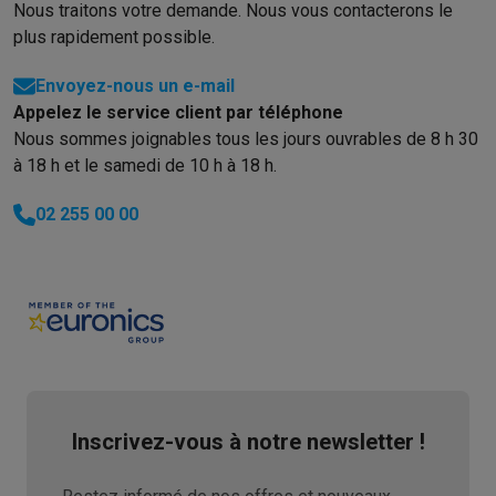
Reconditionné
Nous traitons votre demande. Nous vous contacterons le
Smartphones reconditionnés
Tablettes reconditionnés
Ordinate
plus rapidement possible.
Ménage
Machines à laver avec des éco-chèques
Sèche-linge avec des
Envoyez-nous un e-mail
Petits appareils de cuisine
Appelez le service client par téléphone
Petits appareils de cuisine avec des éco-chèques
Machines à
Nous sommes joignables tous les jours ouvrables de 8 h 30
Grands appareils de cuisine
à 18 h et le samedi de 10 h à 18 h.
Lave-vaisselle avec des éco-chèques
Réfrigerateurs avec de
02 255 00 00
Climatiseurs
Climatiseurs avec des éco-chèques
TV & audio
TV avec des éco-cheques
Enceintes Bluetooth avec des éco-
Multimédie & téléphonie
Smartphones avec des éco-cheques
Tablettes avec des éco-
En route
Trottinettes électriques avec des éco-chèques
Initiatives écologiques
Inscrivez-vous à notre newsletter !
Impact
Économies d'énergie
Recyclez votre vieux électro
Info & actions