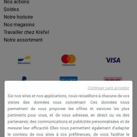
Nos actions
Soldes
Notre histoire
Nos magasins
Travailler chez Krëfel
Notre assortiment
Continuer sans accepter
Sur nos sites et nos applications, nous recueillons à chacune de vos
visites des données vous concernant. Ces données nous
permettent de vous proposer les offres et services les plus
Conditions générales de vente
pertinents pour vous, et de vous adresser, en direct ou via des
Privacy
partenaires, des communications et publicités personnalisées et de
mesurer leur efficacité. Elles nous permettent également d’adapter
Disclaimer
le contenu de nos sites à vos préférences, de vous faciliter le