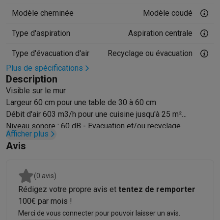
Accessoires photo
Housses de transport
Flashs & filtres
Carte
Téléphonie & montres connectées
Modèle cheminée
Modèle coudé
GSM
Smartphones
Apple iPhone
Smartphones Samsung
GSM av
Type d'aspiration
Aspiration centrale
Reconditionné
Smartphones reconditionnés
Rachat
Protection GSM
Coques iPhone
Coques Samsung
Toutes les c
Type d'évacuation d'air
Recyclage ou évacuation
Montres connectées
Montres connectées
Trackers d’activité
Br
Plus de spécifications
Chargeurs GSM
Chargeurs et câbles
Chargeurs sans fil
Câbles 
Description
Accessoires GSM
AirTags & traceurs GPS
Écouteurs sans fil
Su
Visible sur le mur
Téléphones fixes
Téléphones fixes
Talkie walkie
Babyphones
Largeur 60 cm pour une table de 30 à 60 cm
Ordinateurs & tablettes
Débit d'air 603 m3/h pour une cuisine jusqu'à 25 m²
Ordinateurs
PC portables
PC portables gamer
Apple MacBook
P
Niveau sonore : 60 dB - Evacuation et/ou recyclage
Afficher plus
Périphériques IT
Souris
Claviers
Webcams
Enceintes PC
Casque
Avis
Tablettes & liseuses
Tablettes
Apple iPad
Samsung Galaxy Tab
Imprimer
Imprimantes
Cartouches d'encre & papier
Cricut
Réseau & wifi
Routeurs & points d'accès
Adaptateurs CPL & Wi
(0 avis)
Mémoire & stockage
Disques durs externes
SSD
Clés USB
Cart
Rédigez votre propre avis et
tentez de remporter
Logiciels
Windows & Microsoft Office
Anti-Virus
Autres logiciel
100€ par mois !
Accessoires IT
Chargeurs & câbles
Housses & sacs
Supports
T
Merci de vous connecter pour pouvoir laisser un avis.