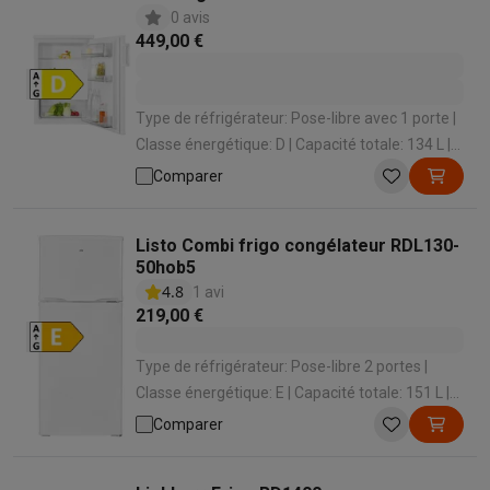
0 avis
449,00 €
Type de réfrigérateur: Pose-libre avec 1 porte |
Classe énergétique: D | Capacité totale: 134 L |
Niveau sonore: 38 dB | Hauteur: 845 mm
Comparer
Listo Combi frigo congélateur RDL130-
50hob5
4.8
1 avi
219,00 €
Type de réfrigérateur: Pose-libre 2 portes |
Classe énergétique: E | Capacité totale: 151 L |
Niveau sonore: 40 dB | Hauteur: 1230 mm
Comparer