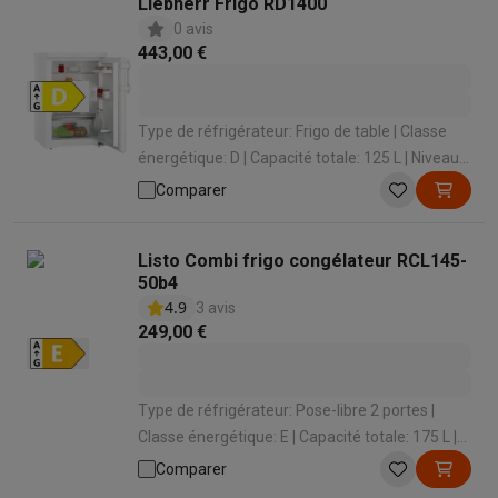
Liebherr Frigo RD1400
0 avis
443,00 €
Type de réfrigérateur: Frigo de table | Classe
énergétique: D | Capacité totale: 125 L | Niveau
sonore: 34 dB | Hauteur: 850 mm
Comparer
Listo Combi frigo congélateur RCL145-
50b4
4.9
3 avis
249,00 €
Type de réfrigérateur: Pose-libre 2 portes |
Classe énergétique: E | Capacité totale: 175 L |
Système de froid congélateur: Statique | Niveau
Comparer
sonore: 39 dB