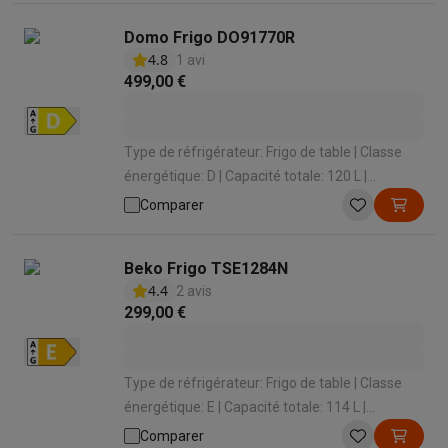
Domo Frigo DO91770R
4.8
1 avi
499,00 €
Type de réfrigérateur: Frigo de table | Classe
énergétique: D | Capacité totale: 120 L |
Système de refroidissement: Statique | Niveau
Comparer
sonore: 41 dB
Beko Frigo TSE1284N
4.4
2 avis
299,00 €
Type de réfrigérateur: Frigo de table | Classe
énergétique: E | Capacité totale: 114 L |
Système de refroidissement: Statique | Niveau
Comparer