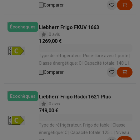
Système de refroidissement: Statique | Niveau
Comparer
sonore: 36 dB
Liebherr Frigo FKUV 1663
Écochèques
0 avis
1 269,00 €
Type de réfrigérateur: Pose-libre avec 1 porte |
Classe énergétique: C | Capacité totale: 148 L |
Niveau sonore: 42 dB | Hauteur: 830 mm
Comparer
Liebherr Frigo Rsdci 1621 Plus
Écochèques
0 avis
749,00 €
Type de réfrigérateur: Frigo de table | Classe
énergétique: C | Capacité totale: 125 L | Niveau
sonore: 35 dB | Hauteur: 850 mm