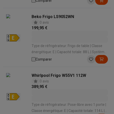
Comparer
sonore: 38 dB
Beko Frigo LS9052WN
0 avis
199,95 €
Type de réfrigérateur: Frigo de table | Classe
énergétique: E | Capacité totale: 88 L | Système
de refroidissement: Statique | Niveau sonore:
Comparer
39 dB
Whirlpool Frigo W55V1 112W
0 avis
389,95 €
Type de réfrigérateur: Pose-libre avec 1 porte |
Classe énergétique: E | Capacité totale: 114 L |