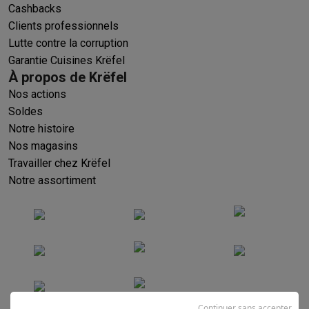
Cashbacks
Clients professionnels
Lutte contre la corruption
Garantie Cuisines Krëfel
À propos de Krëfel
Nos actions
Soldes
Notre histoire
Nos magasins
Travailler chez Krëfel
Notre assortiment
Continuer sans accepter