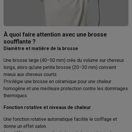
Éco-chèques info
Tous les produits éco
Toutes les promotions
Reconditionné
Smartphones reconditionnés
Tablettes reconditionnés
Ordinate
Ménage
Machines à laver avec des éco-chèques
Sèche-linge avec des
À quoi faire attention avec une brosse
Petits appareils de cuisine
soufflante ?
Petits appareils de cuisine avec des éco-chèques
Machines à
Diamètre et matière de la brosse
Grands appareils de cuisine
Lave-vaisselle avec des éco-chèques
Réfrigerateurs avec de
Une brosse large (40–50 mm) crée du volume sur cheveux
Climatiseurs
longs, alors qu’une petite brosse (20–30 mm) convient
Climatiseurs avec des éco-chèques
mieux aux cheveux courts.
TV & audio
Privilégie une brosse en céramique pour une chaleur
TV avec des éco-cheques
Enceintes Bluetooth avec des éco-
homogène et une meilleure protection contre les dommages
Multimédie & téléphonie
thermiques.
Smartphones avec des éco-cheques
Tablettes avec des éco-
Fonction rotative et niveaux de chaleur
En route
Trottinettes électriques avec des éco-chèques
Une fonction rotative automatique facilite le coiffage et
Initiatives écologiques
donne un effet salon.
Impact
Économies d'énergie
Recyclez votre vieux électro