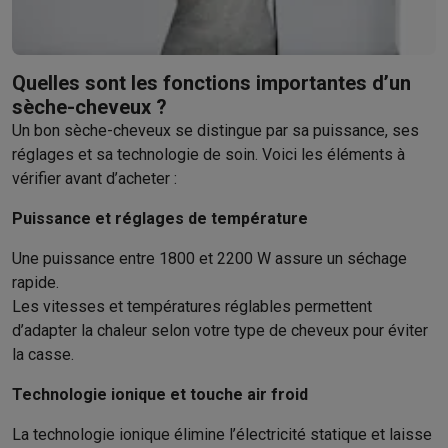
Accessoires photo
Housses de transport
Flashs & filtres
Carte
Téléphonie & montres connectées
GSM
Smartphones
Apple iPhone
Smartphones Samsung
GSM av
Reconditionné
Smartphones reconditionnés
Rachat
Quelles sont les fonctions importantes d’un
Protection GSM
Coques iPhone
Coques Samsung
Toutes les c
sèche-cheveux ?
Montres connectées
Montres connectées
Trackers d’activité
Br
Un bon sèche-cheveux se distingue par sa puissance, ses
Chargeurs GSM
Chargeurs et câbles
Chargeurs sans fil
Câbles 
réglages et sa technologie de soin. Voici les éléments à
Accessoires GSM
AirTags & traceurs GPS
Écouteurs sans fil
Su
vérifier avant d’acheter :
Téléphones fixes
Téléphones fixes
Talkie walkie
Babyphones
Puissance et réglages de température
Ordinateurs & tablettes
Ordinateurs
PC portables
PC portables gamer
Apple MacBook
P
Une puissance entre 1800 et 2200 W assure un séchage
Périphériques IT
Souris
Claviers
Webcams
Enceintes PC
Casque
rapide.
Tablettes & liseuses
Tablettes
Apple iPad
Samsung Galaxy Tab
Les vitesses et températures réglables permettent
Imprimer
Imprimantes
Cartouches d'encre & papier
Cricut
d’adapter la chaleur selon votre type de cheveux pour éviter
Réseau & wifi
Routeurs & points d'accès
Adaptateurs CPL & Wi
la casse.
Mémoire & stockage
Disques durs externes
SSD
Clés USB
Cart
Technologie ionique et touche air froid
Logiciels
Windows & Microsoft Office
Anti-Virus
Autres logiciel
Accessoires IT
Chargeurs & câbles
Housses & sacs
Supports
T
La technologie ionique élimine l’électricité statique et laisse