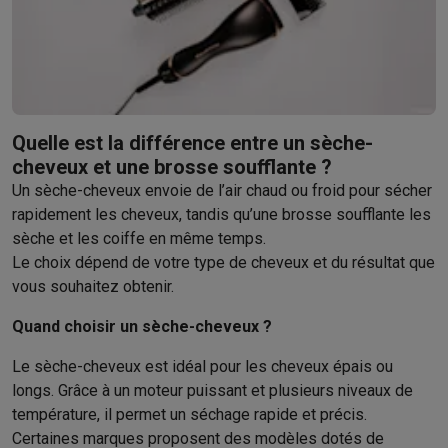
Barbecues
Barbecues électriques
Barbecues au charbon
Barbec
Boissons froides
Machines à jus
Machines à boissons pétillan
Ustensiles de cuisine
Poêles
Casseroles
Balances de cuisine
M
Desserts
Gaufriers
Sorbetières
Crêpières
Desserts divers
Smart garden
Potagers d'intérieur
Plantes aromatiques
Machine
Quelle est la différence entre un sèche-
Ménage & airco
cheveux et une brosse soufflante ?
Aspirer
Aspirateurs
Aspirateurs robots
Aspirateurs balai
Aspirat
Un sèche-cheveux envoie de l’air chaud ou froid pour sécher
Robots d'entretien
Aspirateurs robots
Aspirateurs robots laveur
rapidement les cheveux, tandis qu’une brosse soufflante les
Nettoyer
Nettoyeurs de sols
Nettoyeurs à vapeur
Nettoyeurs ta
sèche et les coiffe en même temps.
Soin du linge
Centrales vapeur
Fers à repasser
Défroisseurs va
Le choix dépend de votre type de cheveux et du résultat que
Couture
Machines à coudre
Accessoires
vous souhaitez obtenir.
Climatisation
Climatiseurs mobiles
Aircoolers
Ventilateurs
Acces
Traitement de l'air
Purificateurs d'air
Humidificateurs
Déshumidif
Quand choisir un sèche-cheveux ?
Chauffer
Chauffage électrique
Couvertures chauffantes
Le sèche-cheveux est idéal pour les cheveux épais ou
Lavage & séchage
Machines à laver
Sèche-linge
Sets machine à
longs. Grâce à un moteur puissant et plusieurs niveaux de
Animaux
Distributeur de croquettes automatique
Litière automa
température, il permet un séchage rapide et précis.
Beauté & santé
Certaines marques proposent des modèles dotés de
Soins des cheveux
Sèche-cheveux
Lisseurs
Fers à boucler
Bros