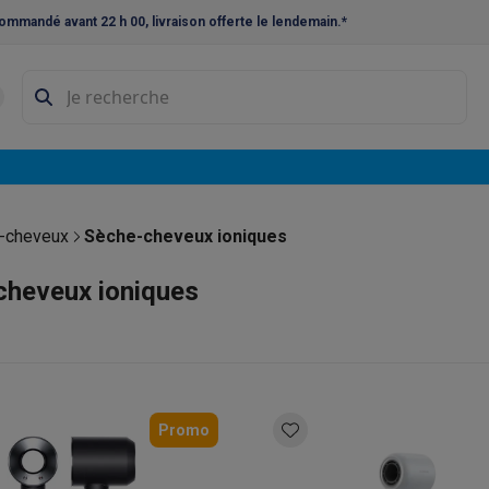
ommandé avant 22 h 00, livraison offerte le lendemain.*
ne à laver et sèche-linge
Lave-linges séchants
Cadres de superp
s
Lave-vaisselle pose-libre
ables
Réfrigérateurs pose-libre
Frigos américains
Caves à vin
Cong
 encastrables
Réfrigérateurs encastrables
Congélateurs encastra
-cheveux
Sèche-cheveux ioniques
ues vitrocéramiques
Taques au gaz
Taques avec hotte intégrée
P
cheveux ioniques
triques
Cuisinières au gaz
à café et expresso
nes à expresso
Machines à capsules & dosettes
Nespresso
Dol
Promo
cheuses
Machines à jus
Cuits oeufs
Yaourtières
Accessoires
ines à croque-monsieur
Accessoires