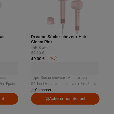
s
Tables de cuisson électriques
Accessoires
s
air
Dreame Sèche-cheveux Hair
Gleam Pink
0 avis
59,00 €
d'aspirateur
Accessoires
49,00 €
-
17
%
es
Accessoires
Type: Sèche-cheveux | Adapté pour:
Sécher | Adapté pour cheveux: Fin , Épais |
Oui
Comparer
Vitesses: 2 | Fonction ionique: Oui
ant
Acheter maintenant
osition et socles
Étendoirs à linge