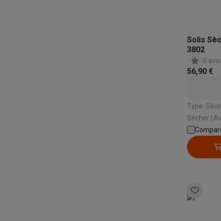
Solis Sè
3802
0 avis
56,90 €
Type: Sèche-chev
Sécher | Adapté pour cheveux: Épais , Fin |
Compar