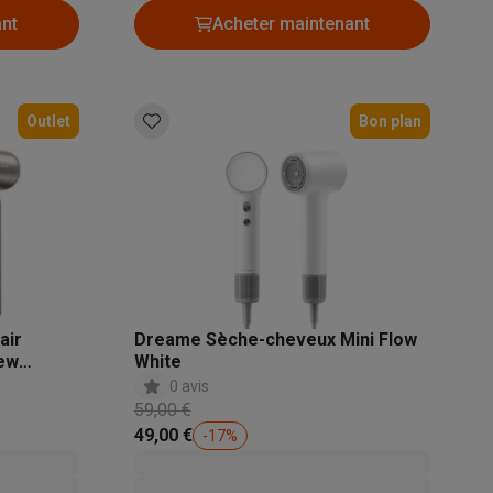
ant
Acheter maintenant
Galaxy Fold8
Outlet
Bon plan
S26
Coques Galaxy Flip8 & Fold8 (Ultra)
rdinateurs de bureau
air
Dreame Sèche-cheveux Mini Flow
New
White
0 avis
59,00 €
49,00 €
-
17
%