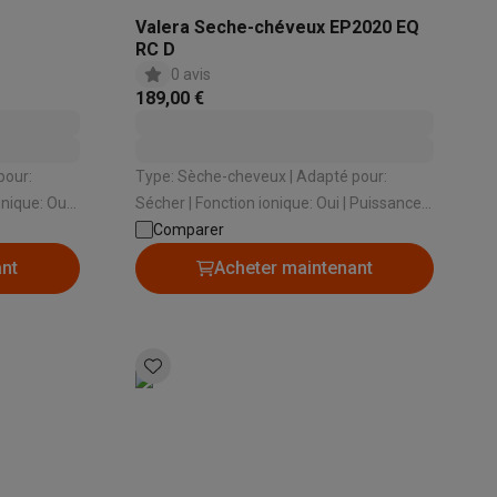
Valera Seche-chéveux EP2020 EQ
RC D
0 avis
189,00 €
Type: Sèche-cheveux | Adapté pour:
Sécher | Fonction ionique: Oui | Puissance:
1600 W | Températures: 6
Comparer
ppareil
Swap ProteKt
ant
Acheter maintenant
t accessoires