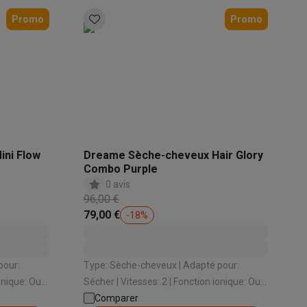
Promo
Promo
Accessoires
ni Flow
Dreame Sèche-cheveux Hair Glory
Combo Purple
0 avis
96,00 €
79,00 €
-
18
%
Type: Sèche-cheveux | Adapté pour:
Sécher | Vitesses: 2 | Fonction ionique: Oui |
Température maximale: 57 °
Comparer