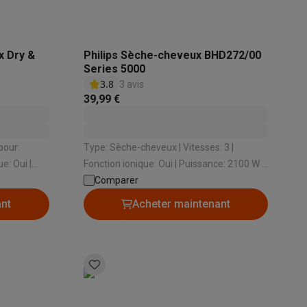
 Dry &
Philips Sèche-cheveux BHD272/00
Series 5000
3.8
3 avis
39,99 €
Type: Sèche-cheveux | Vitesses: 3 |
Fonction ionique: Oui | Puissance: 2100 W |
res: 8
Températures: 3
Comparer
ant
Acheter maintenant