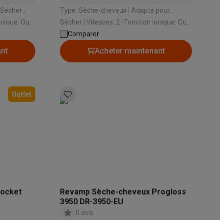
Type: Sèche-cheveux | Adapté pour:
Sécher | Vitesses: 2 | Fonction ionique: Oui |
Puissance: 1200 W
Comparer
s Playstation
ant
Acheter maintenant
o Switch
lité virtuelle
SimRacing
Manettes gaming smartphones
Accessoi
Outlet
rs de fumée
AirTags & traceurs GPS
ocket
Revamp Sèche-cheveux Progloss
sine connectés
3950 DR-3950-EU
sonne connectés
Brosses à dents électriques connectées
Babyp
0 avis