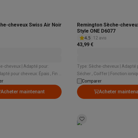
che-cheveux Swiss Air Noir
Remington Sèche-cheveux
Style ONE D6077
4.5
12 avis
43,99 €
eux | Adapté pour:
Type: Sèche-cheveux | Adapté pour:
Sécher , Coiffer | Fonction ionique: Oui |
er
Vitesses: 2 | Fonction ionique: Oui
Puissance: 2000 W | Températu
Comparer
Acheter maintenant
Acheter mainten