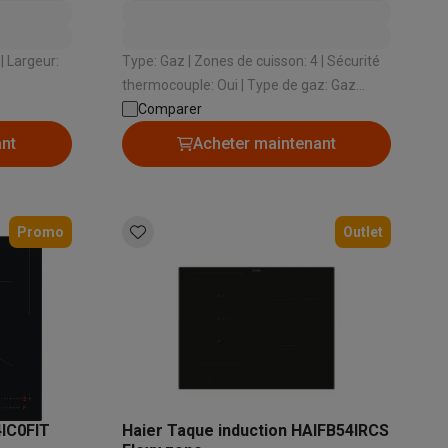
appareils encastrables
Type: Gaz | Zones de cuisson: 4 | Sécurité
thermocouple: Oui | Type de gaz: Gaz
Comparer
naturel | Largeur d’encastrement: 555 mm
ant
Acheter maintenant
Accessoires
Promo
Outlet
4IC0FIT
Haier Taque induction HAIFB54IRCS