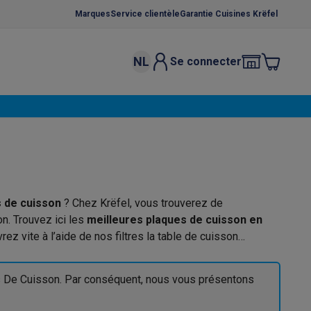
Marques
Service clientèle
Garantie Cuisines Krëfel
NL
Se connecter
osition et socles
Étendoirs à linge
élateurs
bles
Caves à vin encastrables
Micro-ondes encastrables
Machines
oêles
Casseroles
s de cuisson
? Chez Krëfel, vous trouverez de
n. Trouvez ici les
meilleures plaques de cuisson en
ez vite à l’aide de nos filtres la table de cuisson
ce Gusto
Cafetières
Café, capsules & dosettes
Accessoires
es De Cuisson. Par conséquent, nous vous présentons