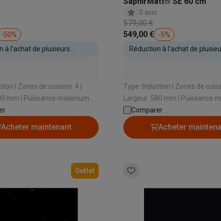
SaphirMatt® SE 60 cm
to instantanés
Appareils Canon
Appareils Nikon
Objectifs
0 avis
579,00 €
artes SD
Trépieds & supports
Accessoires action cam
549,00 €
-
50
%
-
5
%
 à l'achat de plusieurs
Réduction à l'achat de plusie
M avec touches
Smartphones reconditionnés
iPhone 17
Samsung 
s encastrables
appareils encastrables
es coques
Protections d'écran
Coques iPhone 17
Coques Galaxy 
cuisson: 4 |
Type: Induction | Zones de cuisson: 4 |
té
Bracelets
Chargeurs
600 mm | Puissance maximum de
Largeur: 580 mm | Puissance
les USB C
Câbles lightning
Powerbanks
nt électrique: 2800 W |
er
raccordement électrique: 7200 
Comparer
il
Supports GSM voiture
Cartes micro SD
Autres accessoires
ooster: Oui
Function booster: Oui
es
Acheter maintenant
Acheter mainten
ook
PC portables Windows
PC Copilot+
Chromebooks
Écrans PC
O
sques PC
Microphones
Stations d'acceuil
Lecteurs CD externes
Outlet
 Tab
Housses pour tablette
Liseuses
Accessoires
& Wi-Fi
Mesh Wi-Fi
Switchs
Câbles de réseau
Cartes SD
CD & DVD