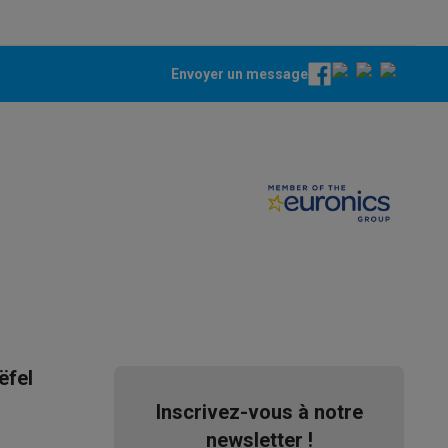
Envoyer un message
ppareil
Swap ProteKt
t accessoires
ëfel
Inscrivez-vous à notre
newsletter !