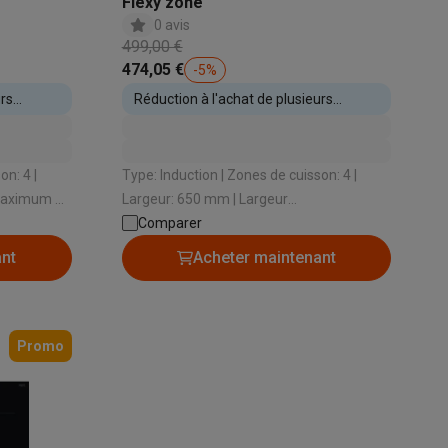
Flexy zone
0 avis
499,00 €
474,05 €
-
5
%
urs
Réduction à l'achat de plusieurs
Galaxy Fold8
appareils encastrables
S26
Coques Galaxy Flip8 & Fold8 (Ultra)
Type: Induction | Zones de cuisson: 4 |
 maximum de
Largeur: 650 mm | Largeur
W |
d’encastrement: 560 mm | Profondeur
Comparer
d’encastrement: 480 mm
ant
Acheter maintenant
rdinateurs de bureau
Promo