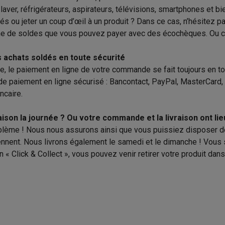
laver, réfrigérateurs, aspirateurs, télévisions, smartphones et b
ions éco
és ou jeter un coup d’œil à un produit ? Dans ce cas, n’hésitez 
me
de soldes que vous pouvez payer avec des écochèques
. Ou 
nateurs portables reconditionnés
Rachat
 achats soldés en toute sécurité
c des éco-chèques
Aspirateurs avec des éco-chèques
Fers à rep
be, le paiement en ligne de votre commande se fait toujours en t
e paiement en ligne sécurisé : Bancontact, PayPal, MasterCard,
es à café avec des éco-cheques
Machines à soda avec des éco
ncaire.
c des éco-chèques
Congélateurs avec des éco-chèques
Fours av
aison la journée ? Ou votre commande et la livraison ont li
lème ! Nous nous assurons ainsi que vous puissiez disposer de v
nnent. Nous livrons également le samedi et le dimanche ! Vou
on « Click & Collect », vous pouvez venir retirer votre produit d
éco-cheques
Casques avec des éco-cheques
Écouteurs avec de
éco-cheques
PC portables avec des éco-cheques
Écrans PC ave