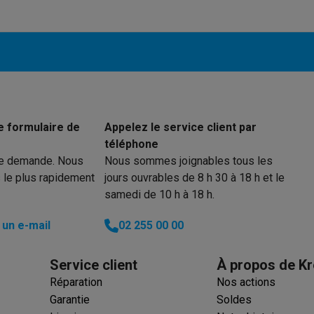
 électro
Soldes multimédia
Soldes TV & audio
ack Friday
eilleur prix
Expérience en magasin
Satisfait ou remboursé
 encastrable
Installation TV
lma : payez en 2 ou 3 fois
Klarna : payez dans les 30 jours
e formulaire de
Appelez le service client par
eure de livraison
Clients professionnels
ProteKt : assurez votre a
téléphone
idéale
Quelle plaque correspond à votre cuisine ?
Plus...
re demande. Nous
Nous sommes joignables tous les
 le plus rapidement
jours ouvrables de 8 h 30 à 18 h et le
enceinte pour toutes les situations
Casque ou écouteurs?
Plus...
samedi de 10 h à 18 h.
rottinette électrique
Choisir un drone
un e-mail
02 255 00 00
onie
Outlet gros électro
Outlet petit électro
Outlet TV & audio
Outle
Service client
À propos de Kr
Réparation
Nos actions
Garantie
Soldes