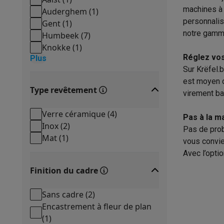
Éco-chèques
machines à 
Auderghem
(
1
)
Éco-chèques info
Tous les produits éco
Toutes les promot
personnalis
Gent
(
1
)
Reconditionné
notre gam
Humbeek
(
7
)
Smartphones reconditionnés
Tablettes reconditionnés
Ordi
Knokke
(
1
)
Ménage
Réglez vos
Plus
Machines à laver avec des éco-chèques
Sèche-linge ave
Sur Krëfel.
Petits appareils de cuisine
est moyen d
Type revêtement
Petits appareils de cuisine avec des éco-chèques
Machin
virement ba
Grands appareils de cuisine
Verre céramique
(
4
)
Lave-vaisselle avec des éco-chèques
Réfrigerateurs ave
Pas à la m
Inox
(
2
)
Climatiseurs
Pas de prob
Mat
(
1
)
Climatiseurs avec des éco-chèques
vous convie
TV & audio
Avec l’opti
TV avec des éco-cheques
Enceintes Bluetooth avec des 
Finition du cadre
Multimédie & téléphonie
Smartphones avec des éco-cheques
Tablettes avec des 
Sans cadre
(
2
)
En route
Encastrement à fleur de plan
Trottinettes électriques avec des éco-chèques
(
1
)