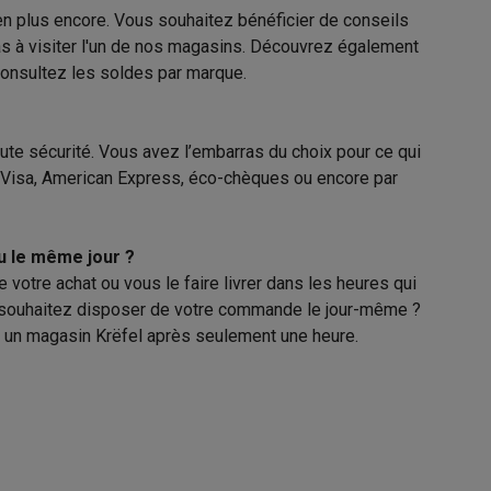
ien plus encore. Vous souhaitez bénéficier de conseils
pas à visiter l'un de nos magasins. Découvrez également
consultez
les soldes par marque
.
asser avec des éco-chèques
Aspirateurs balai avec éco-cheques
oute sécurité. Vous avez l’embarras du choix pour ce qui
 Visa, American Express, éco-chèques ou encore par
-chèques
Carafes filtrantes
Accessoires de cuisine avec des éc
ec des éco-chèques
Cuisinières avec des éco-chèques
Hottes a
eu le même jour ?
otre achat ou vous le faire livrer dans les heures qui
s souhaitez disposer de votre commande le jour-même ?
ans un magasin Krëfel après seulement une heure.
s éco-cheques
Tourne-disque avec éco-cheques
c des éco-chèques
Powerbanks avec des éco-cheques
Encre et 