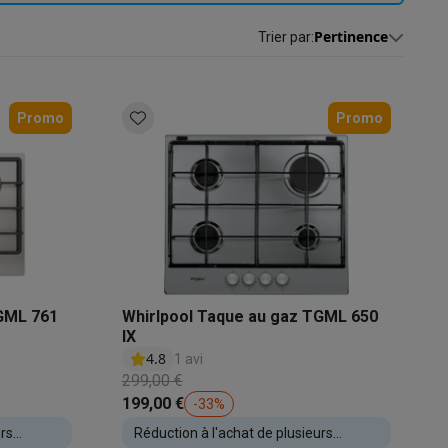
s
Tables de cuisson électriques
Accessoires
Pertinence
Trier par
:
s
Promo
Promo
d'aspirateur
Accessoires
es
Accessoires
TGML 761
Whirlpool Taque au gaz TGML 650
IX
4.8
1 avi
299,00 €
199,00 €
-
33
%
osition et socles
Étendoirs à linge
urs
Réduction à l'achat de plusieurs