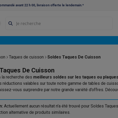
ommandé avant 22 h 00, livraison offerte le lendemain.*
ne à laver et sèche-linge
Lave-linges séchants
Cadres de superp
s
Lave-vaisselle pose-libre
ables
Réfrigérateurs pose-libre
Frigos américains
Caves à vin
Cong
 encastrables
Réfrigérateurs encastrables
Congélateurs encastra
son
Taques de cuisson
Soldes Taques De Cuisson
ues vitrocéramiques
Taques au gaz
Taques avec hotte intégrée
P
 Taques De Cuisson
 la recherche des
meilleurs soldes sur les taques ou plaque
triques
Cuisinières au gaz
réductions valables sur toute notre gamme de tables de cuisso
à café et expresso
aissez-vous surprendre par notre grande variété d’offres. Découvr
correspond à vos besoins.
nes à expresso
Machines à capsules & dosettes
Nespresso
Dol
cheuses
Machines à jus
Cuits oeufs
Yaourtières
Accessoires
n:
Actuellement aucun résultat n'a été trouvé pour Soldes Taqu
ines à croque-monsieur
Accessoires
tion alternative de produits similaires.