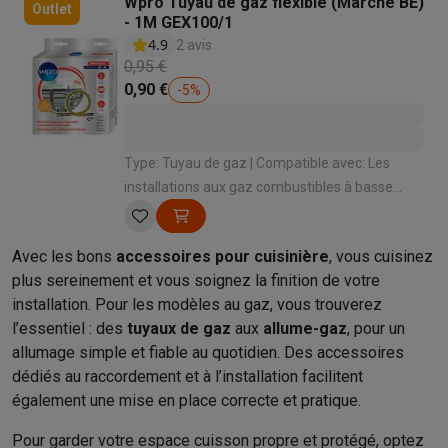
Wpro Tuyau de gaz flexible (Marché BE)
Outlet
Info & actions
- 1M GEX100/1
4.9
Soldes
Toutes les soldes
Soldes gros électro
Soldes petit élec
2 avis
0,95 €
Actions
Deals du moment
Promotions
Cashbacks
Soldes
Black F
0,90 €
-
5
%
Voici pourquoi choisir Krëfel
Livraison offerte
Garantie du meille
Installation à domicile
Installation gros électro
Installation enca
Modes de paiement
Gift card
Écochèques
Acheter à crédit
Alma 
Type: Tuyau de gaz | Compatible avec: Les
Service client
Réparation de votre appareil
Vérifiez votre heure 
installations aux gaz combustibles à basse
Gros électro & encastrable
Trouvez votre machine à laver idéal
pression suivant la norme NBN D51-003
Petit électro
Beauté & santé
Ménage
Cuisine
Plus...
(pression ≤ 100 mbar) | Quantité: 1
Télévision & Audio
Choisissez votre télévision idéale
Une encei
Avec les bons
accessoires pour cuisinière
, vous cuisinez
Sport & Loisirs
Choisir une montre connectée
Choisir une trotti
plus sereinement et vous soignez la finition de votre
Outlet
installation. Pour les modèles au gaz, vous trouverez
Outlet
Toutes nos offres outlet
Outlet multimedia & téléphonie
O
l’essentiel : des
tuyaux de gaz
aux
allume-gaz
, pour un
allumage simple et fiable au quotidien. Des accessoires
dédiés au raccordement et à l’installation facilitent
également une mise en place correcte et pratique.
Pour garder votre espace cuisson propre et protégé, optez