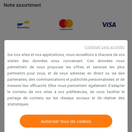
Notre assortiment
Continuer sans accepter
Sur nos sites et nos applications, nous recueillons à chacune de vos
visites des données vous concernant. Ces données nous
permettent de vous proposer les offres et services les plus
Conditions générales de vente
pertinents pour vous, et de vous adresser, en direct ou via des
partenaires, des communications et publicités personnalisées et de
Privacy
mesurer leur efficacité. Elles nous permettent également d’adapter
Disclaimer
le contenu de nos sites à vos préférences, de vous faciliter le
partage de contenu sur les réseaux sociaux et de réaliser des
Cookies
statistiques.
Krëfel NV - Steenstraat 44 - Industriezone 4 "T Sas",
Autoriser tous les cookies
1851 Humbeek, België