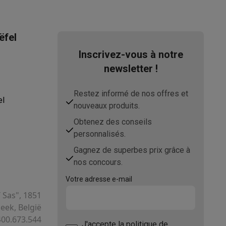
ëfel
Inscrivez-vous à notre
newsletter !
Restez informé de nos offres et
el
nouveaux produits.
Obtenez des conseils
personnalisés.
Gagnez de superbes prix grâce à
nos concours.
Votre adresse e-mail
T Sas", 1851
ek, België
400.673.544
J'accepte
la politique de