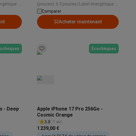
ergétique: A
(pouces): 6.3 pouces | Label énergétique: A
 W/kg |
| Valeur DAS - Tête (W/kg): 1.49 W/kg |
Comparer
Qualité vidéo: 4K Ultra HD
ant
Acheter maintenant
ochèques
Écochèques
Accessoires
o - Deep
Apple iPhone 17 Pro 256Go -
Cosmic Orange
3.8
1 avi
1 239,00 €