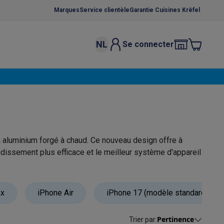
Marques
Service clientèle
Garantie Cuisines Krëfel
NL
Se connecter
osition et socles
Étendoirs à linge
élateurs
bles
Caves à vin encastrables
Micro-ondes encastrables
Machines
oêles
Casseroles
 aluminium forgé à chaud. Ce nouveau design offre à
dissement plus efficace et le meilleur système d'appareil
avec une capacité de 256 Go, 512 Go et 1 To.
ce Gusto
Cafetières
Café, capsules & dosettes
Accessoires
ax
iPhone Air
iPhone 17 (modèle standard)
Pertinence
Trier par
: