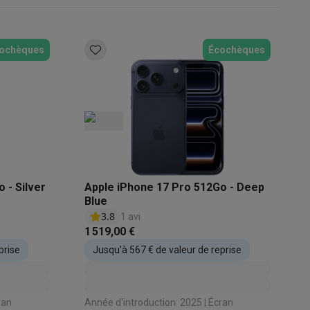
s
Tables de cuisson électriques
Accessoires
ochèques
Écochèques
s
d'aspirateur
Accessoires
 - Silver
Apple iPhone 17 Pro 512Go - Deep
es
Accessoires
Blue
3.8
1 avi
1 519,00 €
prise
Jusqu'à 567 € de valeur de reprise
osition et socles
Étendoirs à linge
Année d'introduction: 2025 | Écran