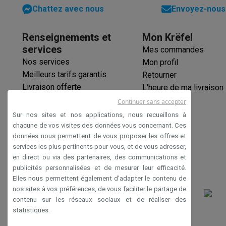
Chattez avec nous
Envoyez-nous 
Renseignements et
Mon Krëfel
services
Mes commandes
Nos services
Mon profil
Meilleurs tarifs garantis
Retourner
Livraison offerte
L'heure de ma livraison
Garantie prolongée
Continuer sans accepter
Éco-chèques
Sur nos sites et nos applications, nous recueillons à
Paiement sécurisé
chacune de vos visites des données vous concernant. Ces
données nous permettent de vous proposer les offres et
Déclaration d'accessibilité
services les plus pertinents pour vous, et de vous adresser,
en direct ou via des partenaires, des communications et
publicités personnalisées et de mesurer leur efficacité.
Elles nous permettent également d’adapter le contenu de
nos sites à vos préférences, de vous faciliter le partage de
contenu sur les réseaux sociaux et de réaliser des
statistiques.