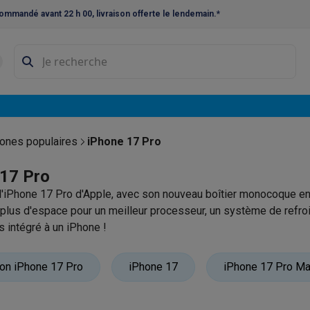
ommandé avant 22 h 00, livraison offerte le lendemain.*
ne à laver et sèche-linge
Lave-linges séchants
Cadres de superp
s
Lave-vaisselle pose-libre
ables
Réfrigérateurs pose-libre
Frigos américains
Caves à vin
Cong
 encastrables
Réfrigérateurs encastrables
Congélateurs encastra
ones populaires
iPhone 17 Pro
ues vitrocéramiques
Taques au gaz
Taques avec hotte intégrée
P
 17 Pro
'iPhone 17 Pro d'Apple, avec son nouveau boîtier monocoque en
triques
Cuisinières au gaz
 plus d'espace pour un meilleur processeur, un système de refroi
à café et expresso
s intégré à un iPhone !
 sont disponibles en argent, orange cosmique et bleu profond, 
nes à expresso
Machines à capsules & dosettes
Nespresso
Dol
ion iPhone 17 Pro
iPhone 17
iPhone 17 Pro M
cheuses
Machines à jus
Cuits oeufs
Yaourtières
Accessoires
ines à croque-monsieur
Accessoires