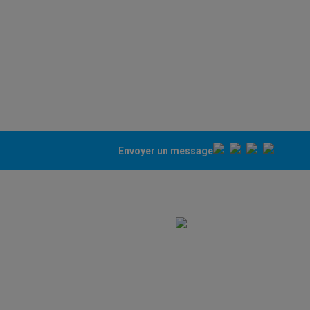
Envoyer un message
ppareil
Swap ProteKt
t accessoires