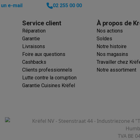
un e-mail
02 255 00 00
Service client
À propos de Kr
Réparation
Nos actions
Garantie
Soldes
Livraisons
Notre histoire
Foire aux questions
Nos magasins
Cashbacks
Travailler chez Krëf
Clients professionnels
Notre assortiment
Lutte contre la corruption
Garantie Cuisines Krëfel
Krëfel NV - Steenstraat 44 - Industriezone 4 "
Humbe
TVA BE 0