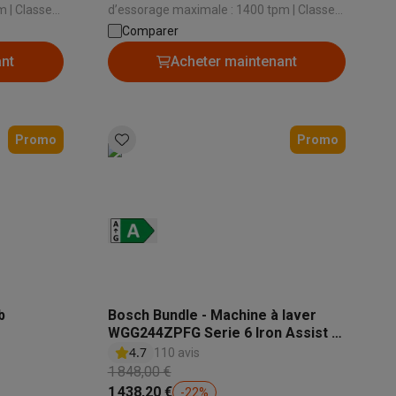
 | Classe
d’essorage maximale : 1400 tpm | Classe
énergétique: A | Niveau sonore d’essorage:
Comparer
76 dB | Fonction vapeur: Oui
ant
Acheter maintenant
Galaxy Fold8
S26
Coques Galaxy Flip8 & Fold8 (Ultra)
Promo
Promo
rdinateurs de bureau
b
Bosch Bundle - Machine à laver
WGG244ZPFG Serie 6 Iron Assist 9
kg + Sèche-linge WQG235D8FG
4.7
110 avis
Serie 6 SelfCleaning condenser
1 848,00 €
1 438,20 €
-
22
%