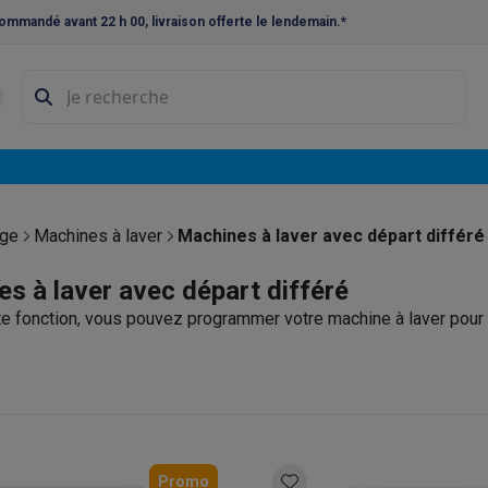
ommandé avant 22 h 00, livraison offerte le lendemain.*
ne à laver et sèche-linge
Lave-linges séchants
Cadres de superp
s
Lave-vaisselle pose-libre
ables
Réfrigérateurs pose-libre
Frigos américains
Caves à vin
Cong
 encastrables
Réfrigérateurs encastrables
Congélateurs encastra
age
Machines à laver
Machines à laver avec départ différé
ues vitrocéramiques
Taques au gaz
Taques avec hotte intégrée
P
s à laver avec départ différé
te fonction, vous pouvez programmer votre machine à laver pour q
triques
Cuisinières au gaz
à café et expresso
nes à expresso
Machines à capsules & dosettes
Nespresso
Dol
cheuses
Machines à jus
Cuits oeufs
Yaourtières
Accessoires
ines à croque-monsieur
Accessoires
Promo