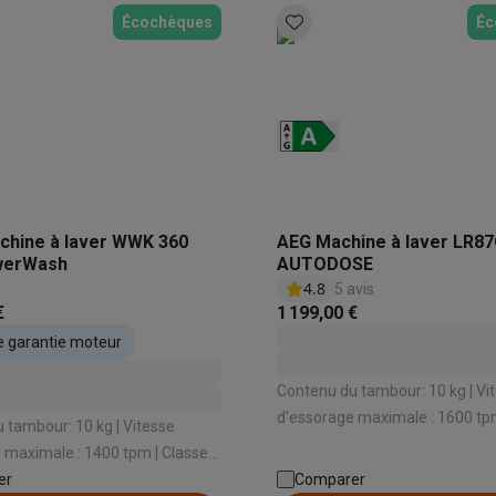
Écochèques
Éc
chine à laver WWK 360
AEG Machine à laver LR8
werWash
AUTODOSE
4.8
5 avis
€
1 199,00 €
e garantie moteur
Contenu du tambour: 10 kg | Vi
d’essorage maximale : 1600 tpm
 tambour: 10 kg | Vitesse
énergétique: A -25% | Niveau sonore
 maximale : 1400 tpm | Classe
d’essorage: 72 dB | Dosage du 
 d’essorage:
er
Comparer