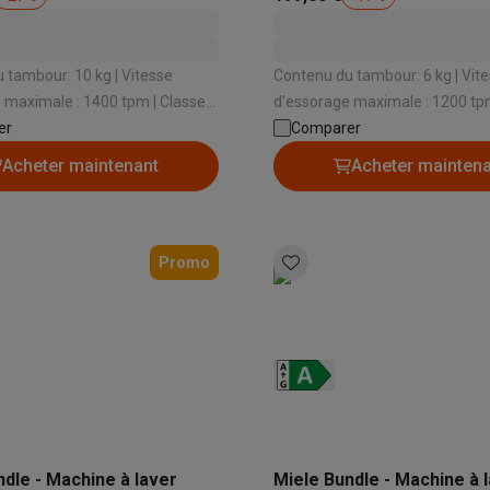
iciels
rts
Tapis de souris
Autres accessoires
 tambour: 10 kg | Vitesse
Contenu du tambour: 6 kg | Vit
yStation
Casques PlayStation
Casques VR Playstation
Accessoire
 maximale : 1400 tpm | Classe
d’essorage maximale : 1200 tpm
 Nintendo Switch
Casques Nintendo Switch
Accessoires Nintend
% | Niveau sonore
er
énergétique: A | Niveau sonore d’essorage:
Comparer
s Xbox
 72 dB | Fonction vapeur: Oui
74 dB | Consommation d'énergi
Acheter maintenant
Acheter mainten
uris gaming
Claviers gaming
Manettes gaming PC
lavages: 42 kWh
es gaming
Bureaux gamer
TV gaming
Écrans gaming
Casques de réa
Promo
té
Bracelets
Chargeurs
essoires trottinettes
Accessoires GPS
alarme
Détecteur de mouvements
Sonnettes connectées
Détecteu
SumUp
y
Assistant vocal
Stations météo
 Streamer
Apple TV
Piles & chargeurs
Prises & adaptateurs
s
Machines expresso connectées
Fours connectés
Robots de cui
tés
Traitement de l'air connectés
Aspirateurs connectés
Pèse-per
ndle - Machine à laver
Miele Bundle - Machine à 