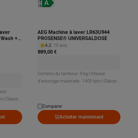
laver
AEG Machine à laver LR63U944
rWash +
PROSENSE® UNIVERSALDOSE
4.2
10 avis
889,00 €
ppareil
Swap ProteKt
Contenu du tambour: 9 kg | Vitesse
d’essorage maximale : 1400 tpm | Classe
énergétique: A | Niveau sonore d’essorage:
esse
76 dB | Dosage du détergent:
 | Classe
Manuellement
Comparer
Dosage
t accessoires
ant
Acheter maintenant