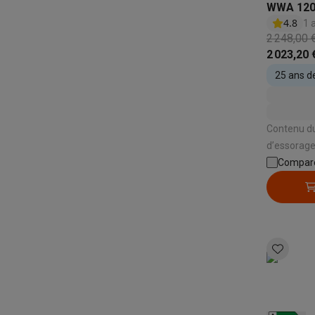
Produits éco
WWA 120
linge T
4.8
Éco-chèques
1 
2 248,00 
Éco-chèques info
Tous les produits éco
Toutes les promot
2 023,20 
Reconditionné
Smartphones reconditionnés
Tablettes reconditionnés
Ordi
25 ans d
Ménage
Machines à laver avec des éco-chèques
Sèche-linge ave
Petits appareils de cuisine
Contenu du
Petits appareils de cuisine avec des éco-chèques
Machin
d’essorage
Grands appareils de cuisine
énergétique: A | Niveau sonore
Compar
Lave-vaisselle avec des éco-chèques
Réfrigerateurs ave
72 dB | Do
Climatiseurs
Recommand
Climatiseurs avec des éco-chèques
TV & audio
TV avec des éco-cheques
Enceintes Bluetooth avec des 
Multimédie & téléphonie
Smartphones avec des éco-cheques
Tablettes avec des 
En route