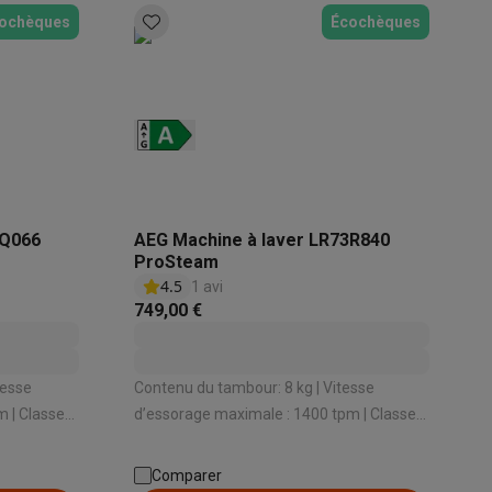
ochèques
Écochèques
7Q066
AEG Machine à laver LR73R840
ProSteam
4.5
1 avi
749,00 €
tesse
Contenu du tambour: 8 kg | Vitesse
 | Classe
d’essorage maximale : 1400 tpm | Classe
énergétique: A -10% | Niveau sonore
détergent:
d’essorage: 74 dB | Dosage du détergent:
Comparer