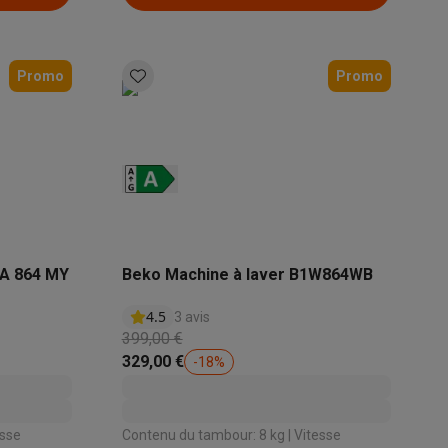
Manuellement
Promo
Promo
Accessoires
MA 864 MY
Beko Machine à laver B1W864WB
4.5
3 avis
399,00 €
329,00 €
-
18
%
esse
Contenu du tambour: 8 kg | Vitesse