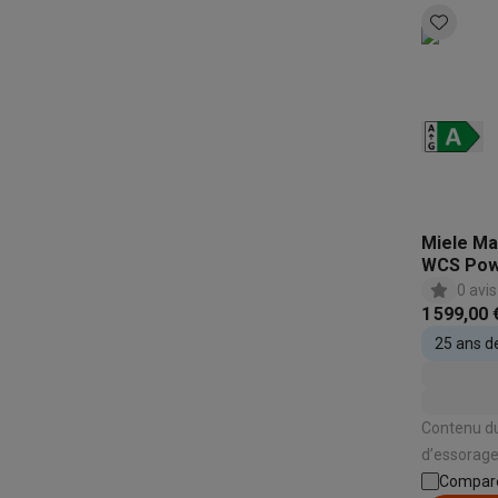
Miele Ma
WCS Po
0 avis
1 599,00 
25 ans d
Contenu du
d’essorage
énergétique: A | Niveau sonore
Compar