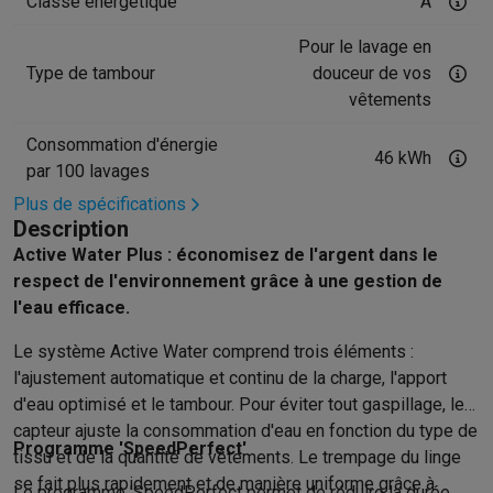
Reconditionné
Classe énergétique
A
Smartphones reconditionnés
Tablettes reconditionnés
Ordinate
Pour le lavage en
Ménage
Type de tambour
douceur de vos
Machines à laver avec des éco-chèques
Sèche-linge avec des
vêtements
Petits appareils de cuisine
Petits appareils de cuisine avec des éco-chèques
Machines à
Consommation d'énergie
46 kWh
Grands appareils de cuisine
par 100 lavages
Lave-vaisselle avec des éco-chèques
Réfrigerateurs avec de
Plus de spécifications
Climatiseurs
Description
Climatiseurs avec des éco-chèques
Active Water Plus : économisez de l'argent dans le
TV & audio
respect de l'environnement grâce à une gestion de
TV avec des éco-cheques
Enceintes Bluetooth avec des éco-
l'eau efficace.
Multimédie & téléphonie
Le système Active Water comprend trois éléments :
Smartphones avec des éco-cheques
Tablettes avec des éco-
l'ajustement automatique et continu de la charge, l'apport
En route
d'eau optimisé et le tambour. Pour éviter tout gaspillage, le
Trottinettes électriques avec des éco-chèques
capteur ajuste la consommation d'eau en fonction du type de
Initiatives écologiques
Programme 'SpeedPerfect'
tissu et de la quantité de vêtements. Le trempage du linge
Impact
Économies d'énergie
Recyclez votre vieux électro
se fait plus rapidement et de manière uniforme grâce à
Info & actions
Le programme 'SpeedPerfect permet de réduire la durée