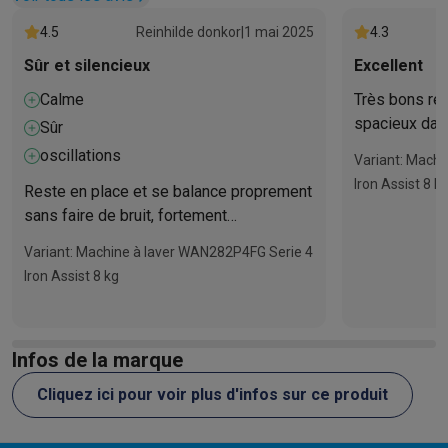
4.5
Reinhilde donkor
|
1 mai 2025
4.3
Sûr et silencieux
Excellent
Calme
Très bons rés
spacieux dan
Sûr
bruyant, ce qu
oscillations
Variant: Mach
est correct, j
Iron Assist 8 k
Reste en place et se balance proprement
achat, les p
sans faire de bruit, fortement
bons résultat
recommandé
Variant: Machine à laver WAN282P4FG Serie 4
Iron Assist 8 kg
Infos de la marque
Cliquez ici pour voir plus d'infos sur ce produit