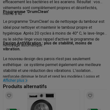
efficacement les bactéries et les acariens. Résultat : vos
vêtements sont complètement propres et désinfectés,
Programme 'DrumClean'
même à 40°.
Le programme 'DrumClean' ou de nettoyage du tambour est
idéal pour nettoyer et maintenir le tambour propre et
hygiénique. Après 20 cycles à moins de 40° C, le lave-linge
ou le sèche-linge vous rappel d'activer le programme de
Design AntiVibration : plus de stabilité, moins de
nettoyage automatique.
vibration.
Le nouveau design des parois n'est pas seulement
esthétique : ce système permet également une meilleure
stabilité et une réduction des vibrations. L'isolation
renforcée diminue le bruit et rend les modèles Logixx et
Afficher plus
Avantixx de Bosch très silencieux, même pendant la phase
Produits alternatifs
d'essorage.