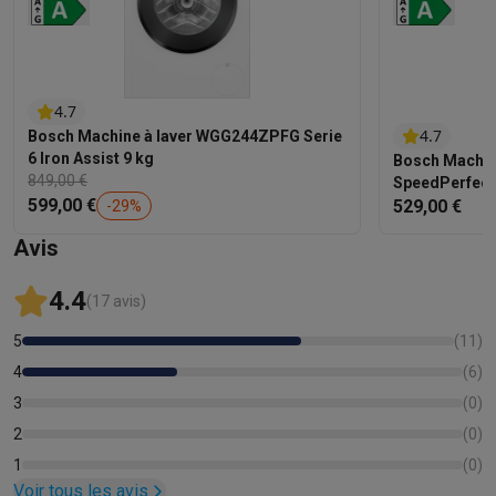
4.7
4.7
Bosch Machine à laver WGG244ZPFG Serie
6 Iron Assist 9 kg
Bosch Machin
849,00 €
SpeedPerfect
599,00 €
529,00 €
-
29
%
Avis
4.4
(17 avis)
5
(
11
)
4
(
6
)
3
(
0
)
2
(
0
)
1
(
0
)
Voir tous les avis