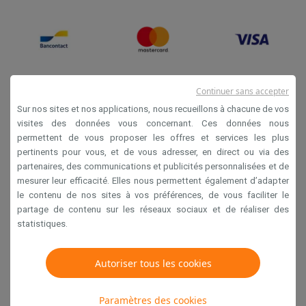
Continuer sans accepter
Sur nos sites et nos applications, nous recueillons à chacune de vos
visites des données vous concernant. Ces données nous
permettent de vous proposer les offres et services les plus
Conditions générales de vente
pertinents pour vous, et de vous adresser, en direct ou via des
partenaires, des communications et publicités personnalisées et de
Privacy
mesurer leur efficacité. Elles nous permettent également d’adapter
Disclaimer
le contenu de nos sites à vos préférences, de vous faciliter le
partage de contenu sur les réseaux sociaux et de réaliser des
Cookies
statistiques.
Krëfel NV - Steenstraat 44 - Industriezone 4 "T Sas",
Autoriser tous les cookies
1851 Humbeek, België
TVA BE 0400.673.544
Paramètres des cookies