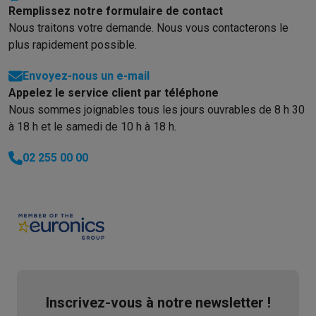
Remplissez notre formulaire de contact
Info & actions
Nous traitons votre demande. Nous vous contacterons le
Soldes
Toutes les soldes
Soldes gros électro
Soldes petit élec
plus rapidement possible.
Actions
Deals du moment
Promotions
Cashbacks
Soldes
Black F
Voici pourquoi choisir Krëfel
Livraison offerte
Garantie du meille
Envoyez-nous un e-mail
Installation à domicile
Installation gros électro
Installation enca
Appelez le service client par téléphone
Modes de paiement
Gift card
Écochèques
Acheter à crédit
Alma 
Nous sommes joignables tous les jours ouvrables de 8 h 30
Service client
Réparation de votre appareil
Vérifiez votre heure 
à 18 h et le samedi de 10 h à 18 h.
Gros électro & encastrable
Trouvez votre machine à laver idéal
Petit électro
Beauté & santé
Ménage
Cuisine
Plus...
02 255 00 00
Télévision & Audio
Choisissez votre télévision idéale
Une encei
Sport & Loisirs
Choisir une montre connectée
Choisir une trotti
Outlet
Outlet
Toutes nos offres outlet
Outlet multimedia & téléphonie
O
Inscrivez-vous à notre newsletter !