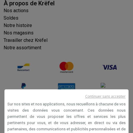
À propos de Krëfel
Nos actions
Soldes
Notre histoire
Nos magasins
Travailler chez Krëfel
Notre assortiment
Continuer sans accepter
Sur nos sites et nos applications, nous recueillons à chacune de vos
visites des données vous concernant. Ces données nous
permettent de vous proposer les offres et services les plus
Conditions générales de vente
pertinents pour vous, et de vous adresser, en direct ou via des
Privacy
partenaires, des communications et publicités personnalisées et de