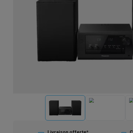
Robots & mixeurs
Robots de cuisine
Robots pâtissiers
Mix
Cuisson & vapeur
Cuiseurs multifonctions
Cuiseurs de riz 
Fun cooking
Gourmet
Fondues
Raclette
TeppanYaki
Appareil
Barbecues
Barbecues électriques
Barbecues au charbon
Ba
Boissons froides
Machines à jus
Machines à boissons péti
Ustensiles de cuisine
Poêles
Casseroles
Balances de cuis
Desserts
Gaufriers
Sorbetières
Crêpières
Desserts divers
Smart garden
Potagers d'intérieur
Plantes aromatiques
Mac
Ménage & airco
Aspirer
Aspirateurs
Aspirateurs robots
Aspirateurs balai
Asp
Robots d'entretien
Aspirateurs robots
Aspirateurs robots l
Nettoyer
Nettoyeurs de sols
Nettoyeurs à vapeur
Nettoyeur
Soin du linge
Centrales vapeur
Fers à repasser
Défroisseur
Couture
Machines à coudre
Accessoires
Climatisation
Climatiseurs mobiles
Aircoolers
Ventilateurs
A
Traitement de l'air
Purificateurs d'air
Humidificateurs
Déshum
Chauffer
Chauffage électrique
Couvertures chauffantes
Lavage & séchage
Machines à laver
Sèche-linge
Sets machi
Livraison offerte*
C