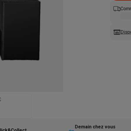
eurs
Blenders
Soupmakers
Hachoirs
Accessoires
et cuiseurs vapeur
Bouilloires
Robots chauffants
Machines à pâte
Comm
s à pizza
Accessoires
rbecues au gaz
Accessoires
llantes
Carafes filtrantes
Cartouches filtrantes
Machines à glaçon
Disp
ine
Machines sous vide
Ustensiles & gadgets de cuisine
hines à composter
Accessoires
irateurs traîneaux
Aspirateurs de table
Aspirateurs chantier
Sacs 
aveur
Robots tondeuses
Robots piscine
Robots lave-vitres
s tapis
Nettoyeurs haute pression
Nettoyeurs de vitres
Serpillièr
s vapeur
Centres de repassage
Planches à repasser
Accessoires
ccessoires
idificateurs
Stations météo
ne à laver et sèche-linge
Lave-linges séchants
Cadres de superp
Demain chez vous
lick&Collect