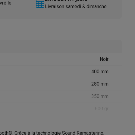
vré le
Livraison samedi & dimanche
Noir
Accessoires
400 mm
280 mm
350 mm
600 gr
tooth®. Grâce à la technologie Sound Remastering,
32002725