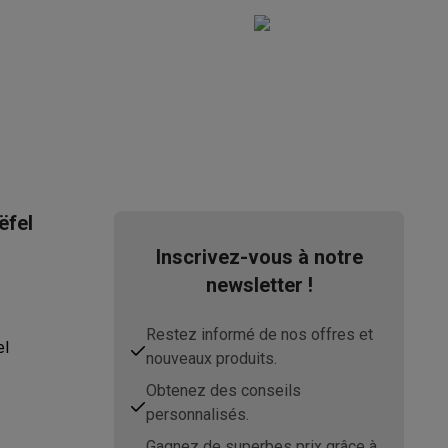
s Playstation
o Switch
lité virtuelle
SimRacing
Manettes gaming smartphones
Accessoi
ëfel
Inscrivez-vous à notre
newsletter !
rs de fumée
AirTags & traceurs GPS
Restez informé de nos offres et
el
nouveaux produits.
Obtenez des conseils
sine connectés
personnalisés.
sonne connectés
Brosses à dents électriques connectées
Babyp
Gagnez de superbes prix grâce à