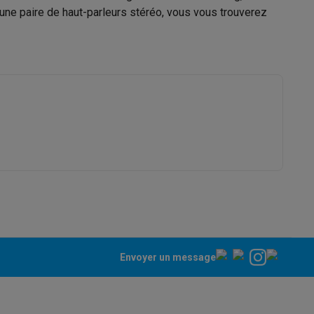
r une paire de haut-parleurs stéréo, vous vous trouverez
Panasonic
5025232948031
Galaxy Fold8
SC-PM702EG-K
S26
Coques Galaxy Flip8 & Fold8 (Ultra)
rdinateurs de bureau
Envoyer un message