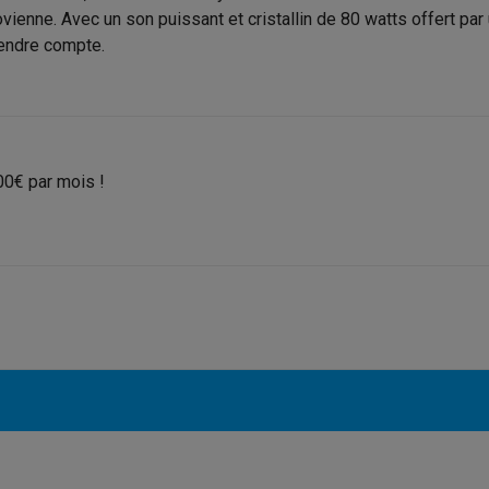
to instantanés
Appareils Canon
Appareils Nikon
Objectifs
ovienne. Avec un son puissant et cristallin de 80 watts offert pa
Marque
endre compte.
artes SD
Trépieds & supports
Accessoires action cam
EAN
M avec touches
Smartphones reconditionnés
iPhone 17
Samsung 
Code du vendeur
es coques
Protections d'écran
Coques iPhone 17
Coques Galaxy 
00€ par mois !
té
Bracelets
Chargeurs
les USB C
Câbles lightning
Powerbanks
il
Supports GSM voiture
Cartes micro SD
Autres accessoires
es
ook
PC portables Windows
PC Copilot+
Chromebooks
Écrans PC
O
sques PC
Microphones
Stations d'acceuil
Lecteurs CD externes
 Tab
Housses pour tablette
Liseuses
Accessoires
& Wi-Fi
Mesh Wi-Fi
Switchs
Câbles de réseau
Cartes SD
CD & DVD