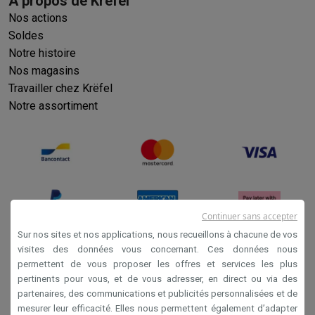
À propos de Krëfel
Reconditionné
Nos actions
Smartphones reconditionnés
Tablettes reconditionnés
Ordinate
Ménage
Soldes
Notre histoire
Machines à laver avec des éco-chèques
Sèche-linge avec des
Petits appareils de cuisine
Nos magasins
Petits appareils de cuisine avec des éco-chèques
Machines à
Travailler chez Krëfel
Grands appareils de cuisine
Notre assortiment
Lave-vaisselle avec des éco-chèques
Réfrigerateurs avec de
Climatiseurs
Climatiseurs avec des éco-chèques
TV & audio
TV avec des éco-cheques
Enceintes Bluetooth avec des éco-
Multimédie & téléphonie
Continuer sans accepter
Smartphones avec des éco-cheques
Tablettes avec des éco-
Sur nos sites et nos applications, nous recueillons à chacune de vos
En route
visites des données vous concernant. Ces données nous
Trottinettes électriques avec des éco-chèques
permettent de vous proposer les offres et services les plus
Conditions générales de vente
Initiatives écologiques
pertinents pour vous, et de vous adresser, en direct ou via des
Privacy
Impact
Économies d'énergie
Recyclez votre vieux électro
partenaires, des communications et publicités personnalisées et de
mesurer leur efficacité. Elles nous permettent également d’adapter
Info & actions
Disclaimer