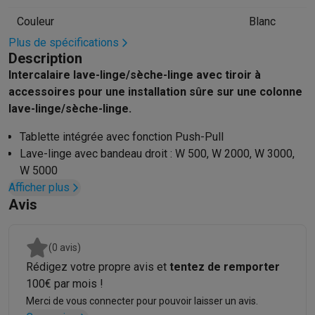
Hygiène dentaire
Brosses à dents électriques
Brossettes
Hydro
Couleur
Blanc
Rasage
Rasoirs électriques
Tondeuses barbe
Tondeuses multif
Plus de spécifications
Épilation
Épilateurs à lumière pulsée
Épilateurs
Rasoirs électriq
Description
Beauté
Soin du visage
Masques LED
Miroirs
Manucure & pédicu
Intercalaire lave-linge/sèche-linge avec tiroir à
Massage
Massage pieds
Sièges de massage
Massage cou & 
accessoires pour une installation sûre sur une colonne
Santé
Pèse-personne
Tensiomètres
Électrostimulation
Appareils
lave-linge/sèche-linge.
Pour le bébé
Babyphones
Tire-laits
Chauffe-biberons
Aérosols
H
Tablette intégrée avec fonction Push-Pull
TV, audio & photo
Lave-linge avec bandeau droit : W 500, W 2000, W 3000,
TV & projecteurs
TV
TV avec barre de son
TV 2026
TV LG
TV Sam
W 5000
Périphériques TV
Barres de son
Home-cinema
Amplificateurs
Me
Afficher plus
Hauteur du kit de superposition WTV : 4 cm
Casques & Écouteurs
Casques
Casques Bluetooth
Écouteurs
Éco
Avis
Coloris : Blanc lotus
Enceintes
Enceintes
Enceintes Bluetooth
Enceintes connectées
Audio domestique
Radios & réveils
Tourne-disque
Chaînes hifi
Navigation
Dashcams
GPS
Coyote
Accessoires GPS
(0 avis)
Accessoires TV & audio
Supports
Câbles
Lecteurs multimédias
Rédigez votre propre avis et
tentez de remporter
Appareils photo
Appareils photo numériques
Appareils photo i
100€ par mois !
Vidéo
GoPro
Action cams
Drones
Caméscopes
Merci de vous connecter pour pouvoir laisser un avis.