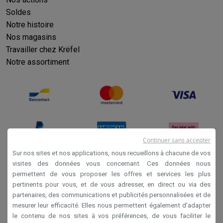
Soldes
Notre histoire
Nos magasins
Travailler chez Krëfel
Notre assortiment
Continuer sans accepter
Sur nos sites et nos applications, nous recueillons à chacune de vos
visites des données vous concernant. Ces données nous
permettent de vous proposer les offres et services les plus
Conditions générales de vente
pertinents pour vous, et de vous adresser, en direct ou via des
Privacy
partenaires, des communications et publicités personnalisées et de
mesurer leur efficacité. Elles nous permettent également d’adapter
Disclaimer
le contenu de nos sites à vos préférences, de vous faciliter le