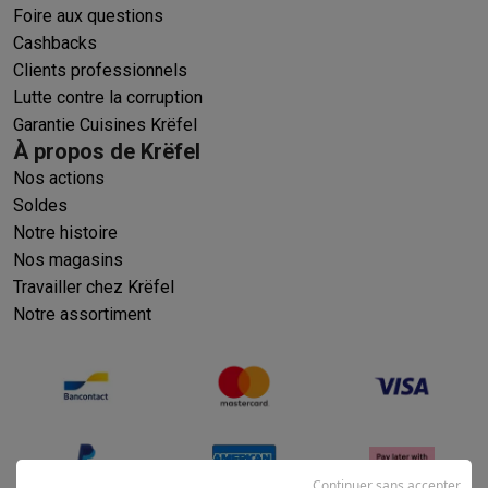
Foire aux questions
Cashbacks
Clients professionnels
Lutte contre la corruption
Garantie Cuisines Krëfel
À propos de Krëfel
Nos actions
Soldes
Notre histoire
Nos magasins
Travailler chez Krëfel
Notre assortiment
Continuer sans accepter