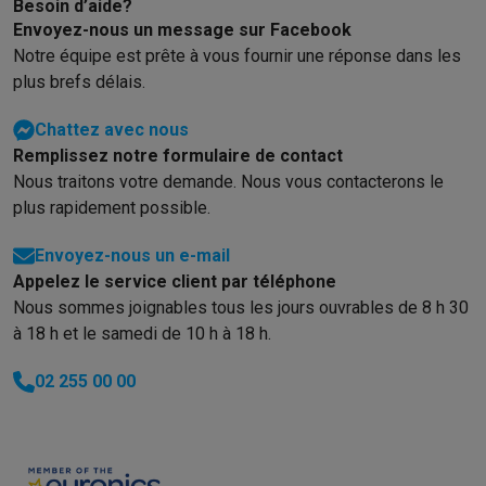
Gaming
Besoin d’aide?
PlayStation
PlayStation 5
Jeux PS5
Jeux PS4
Manettes PlaySta
Envoyez-nous un message sur Facebook
Notre équipe est prête à vous fournir une réponse dans les
Nintendo
Nintendo Switch 2
Jeux Nintendo Switch
Manettes Nin
plus brefs délais.
Xbox
Jeux Xbox
Manettes Xbox
Casques Xbox
Accessoires Xb
PC gaming
PC portables gamer
PC gamer
Écrans gaming
Souris
Chattez avec nous
Setup gaming
Casques gaming
Microphones gaming
Chaises g
Remplissez notre formulaire de contact
Maison & objets connectés
Nous traitons votre demande. Nous vous contacterons le
Montres connectées
Montres connectées
Trackers d’activité
Br
plus rapidement possible.
Mobilité
Trottinettes électriques
Dashcams
GPS
Coyote
Accessoi
Sécurité & protection
Caméras de surveillance
Système d’alar
Envoyez-nous un e-mail
Paiement connecté
Terminaux de paiement
Accessoires SumU
Appelez le service client par téléphone
Ambiance & confort
Éclairage
Panneaux solaires plug & play
Ass
Nous sommes joignables tous les jours ouvrables de 8 h 30
Divertissement
Smart TV
Enceintes connectées
Google TV Stre
à 18 h et le samedi de 10 h à 18 h.
Cuisine
Réfrigérateurs connectés
Lave-vaisselle connectés
Mac
02 255 00 00
Ménage & santé
Lave-linge connectés
Sèche-linge connectés
T
Produits éco
Éco-chèques
Éco-chèques info
Tous les produits éco
Toutes les promotions