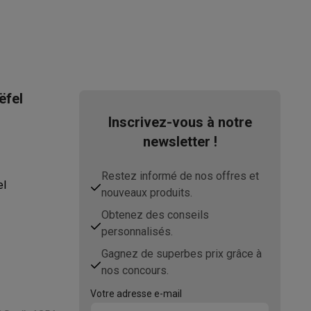
asser avec des éco-chèques
Aspirateurs balai avec éco-cheques
ëfel
Inscrivez-vous à notre
-chèques
Carafes filtrantes
Accessoires de cuisine avec des éc
newsletter !
ec des éco-chèques
Cuisinières avec des éco-chèques
Hottes a
Restez informé de nos offres et
el
nouveaux produits.
Obtenez des conseils
s éco-cheques
Tourne-disque avec éco-cheques
personnalisés.
Gagnez de superbes prix grâce à
c des éco-chèques
Powerbanks avec des éco-cheques
Encre et 
nos concours.
Votre adresse e-mail