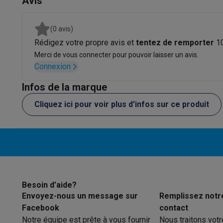
Avis
Logiciels
Windows & Microsoft Office
Anti-Virus
Autres log
Accessoires IT
Chargeurs & câbles
Housses & sacs
Suppo
Gaming
(0 avis)
PlayStation
PlayStation 5
Jeux PS5
Jeux PS4
Manettes Pla
Rédigez votre propre avis et
tentez de remporter
1
Nintendo
Nintendo Switch 2
Jeux Nintendo Switch
Manettes
Merci de vous connecter pour pouvoir laisser un avis.
Xbox
Jeux Xbox
Manettes Xbox
Casques Xbox
Accessoire
Connexion
PC gaming
PC portables gamer
PC gamer
Écrans gaming
So
Infos de la marque
Setup gaming
Casques gaming
Microphones gaming
Chais
Maison & objets connectés
Cliquez ici pour voir plus d'infos sur ce produit
Montres connectées
Montres connectées
Trackers d’activi
Mobilité
Trottinettes électriques
Dashcams
GPS
Coyote
Acc
Sécurité & protection
Caméras de surveillance
Système d’
Paiement connecté
Terminaux de paiement
Accessoires 
Ambiance & confort
Éclairage
Panneaux solaires plug & pla
Divertissement
Smart TV
Enceintes connectées
Google TV
Besoin d’aide?
Cuisine
Réfrigérateurs connectés
Lave-vaisselle connecté
Envoyez-nous un message sur
Remplissez notr
Ménage & santé
Lave-linge connectés
Sèche-linge connec
Facebook
contact
Produits éco
Notre équipe est prête à vous fournir
Nous traitons vot