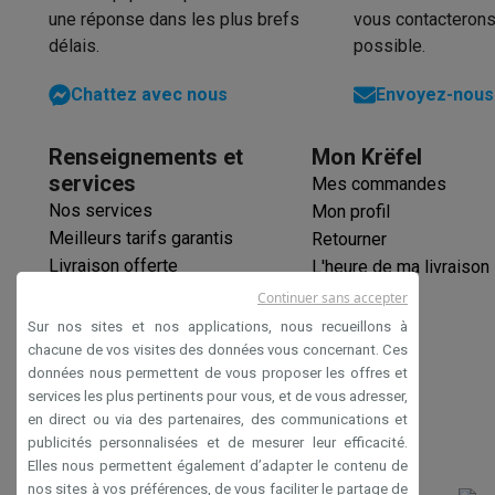
Éco-chèques
une réponse dans les plus brefs
vous contacterons
Éco-chèques info
Tous les produits éco
Toutes les promot
délais.
possible.
Reconditionné
Smartphones reconditionnés
Tablettes reconditionnés
Ordi
Chattez avec nous
Envoyez-nous 
Ménage
Machines à laver avec des éco-chèques
Sèche-linge ave
Renseignements et
Mon Krëfel
Petits appareils de cuisine
services
Mes commandes
Petits appareils de cuisine avec des éco-chèques
Machin
Nos services
Mon profil
Grands appareils de cuisine
Meilleurs tarifs garantis
Retourner
Lave-vaisselle avec des éco-chèques
Réfrigerateurs ave
Livraison offerte
L'heure de ma livraison
Climatiseurs
Garantie prolongée
Continuer sans accepter
Climatiseurs avec des éco-chèques
Éco-chèques
Sur nos sites et nos applications, nous recueillons à
TV & audio
Paiement sécurisé
chacune de vos visites des données vous concernant. Ces
TV avec des éco-cheques
Enceintes Bluetooth avec des 
données nous permettent de vous proposer les offres et
Déclaration d'accessibilité
Multimédie & téléphonie
services les plus pertinents pour vous, et de vous adresser,
Smartphones avec des éco-cheques
Tablettes avec des 
en direct ou via des partenaires, des communications et
En route
publicités personnalisées et de mesurer leur efficacité.
Elles nous permettent également d’adapter le contenu de
Trottinettes électriques avec des éco-chèques
nos sites à vos préférences, de vous faciliter le partage de