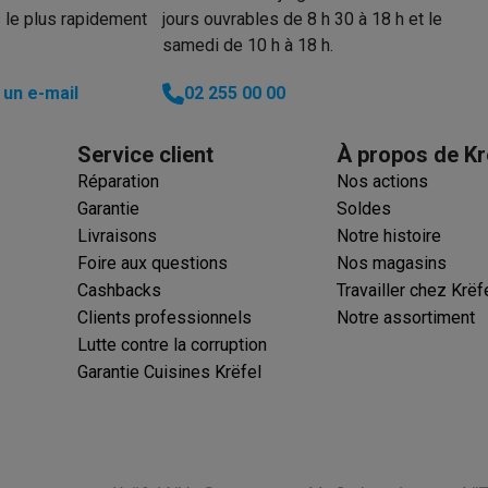
 le plus rapidement
jours ouvrables de 8 h 30 à 18 h et le
ions éco
samedi de 10 h à 18 h.
nateurs portables reconditionnés
Rachat
un e-mail
02 255 00 00
c des éco-chèques
Aspirateurs avec des éco-chèques
Fers à rep
Service client
À propos de Kr
Réparation
Nos actions
es à café avec des éco-cheques
Machines à soda avec des éco
Garantie
Soldes
Livraisons
Notre histoire
c des éco-chèques
Congélateurs avec des éco-chèques
Fours av
Foire aux questions
Nos magasins
Cashbacks
Travailler chez Krëf
Clients professionnels
Notre assortiment
Lutte contre la corruption
éco-cheques
Casques avec des éco-cheques
Écouteurs avec de
Garantie Cuisines Krëfel
éco-cheques
PC portables avec des éco-cheques
Écrans PC ave