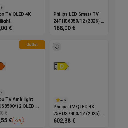
.9
s
Tables de cuisson électriques
Accessoires
ips TV QLED 4K
Philips LED Smart TV
light
24PHS6050/12 (2026) -
,00 €
188,00 €
S8550/12 (2025) -
24 pouces
s
ouces
Outlet
d'aspirateur
Accessoires
es
Accessoires
.7
ips TV Ambilight
4.6
US8500/12 QLED TV
Philips TV QLED 4K
2025) - 43 pouces
00 €
75PUS7800/12 (2025) -
,55 €
602,88 €
75 pouces
-
5
%
osition et socles
Étendoirs à linge