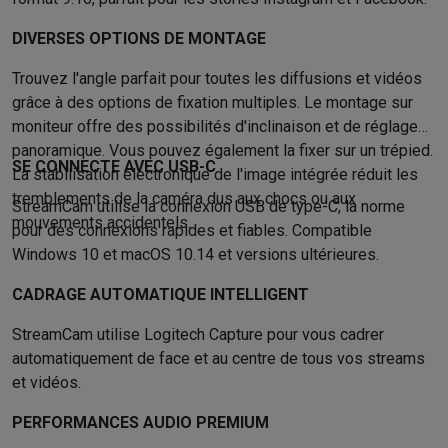
Éco-chèques info
Tous les produits éco
Toutes les promotions
Reconditionné
DIVERSES OPTIONS DE MONTAGE
Smartphones reconditionnés
Tablettes reconditionnés
Ordinate
Ménage
Trouvez l'angle parfait pour toutes les diffusions et vidéos
Machines à laver avec des éco-chèques
Sèche-linge avec des
grâce à des options de fixation multiples. Le montage sur
Petits appareils de cuisine
moniteur offre des possibilités d'inclinaison et de réglage
Petits appareils de cuisine avec des éco-chèques
Machines à
panoramique. Vous pouvez également la fixer sur un trépied.
SE CONNECTE AVEC USB-C
Grands appareils de cuisine
La stabilisation électronique de l'image intégrée réduit les
tremblements de la caméra dus aux chocs ou aux
Lave-vaisselle avec des éco-chèques
Réfrigerateurs avec de
StreamCam utilise la connexion USB de type-C, la norme
Climatiseurs
mouvements accidentels.
pour des connexions rapides et fiables. Compatible
Climatiseurs avec des éco-chèques
Windows 10 et macOS 10.14 et versions ultérieures.
TV & audio
CADRAGE AUTOMATIQUE INTELLIGENT
TV avec des éco-cheques
Enceintes Bluetooth avec des éco-
Multimédie & téléphonie
StreamCam utilise Logitech Capture pour vous cadrer
Smartphones avec des éco-cheques
Tablettes avec des éco-
automatiquement de face et au centre de tous vos streams
En route
et vidéos.
Trottinettes électriques avec des éco-chèques
Initiatives écologiques
PERFORMANCES AUDIO PREMIUM
Impact
Économies d'énergie
Recyclez votre vieux électro