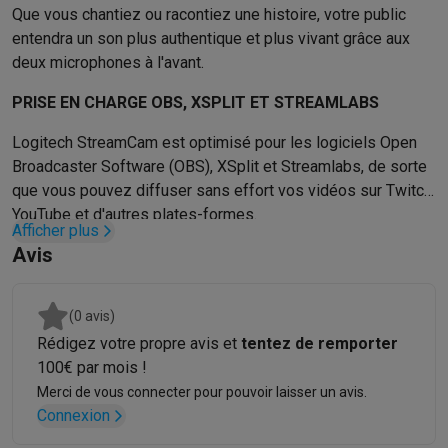
Que vous chantiez ou racontiez une histoire, votre public
Info & actions
entendra un son plus authentique et plus vivant grâce aux
Soldes
Toutes les soldes
Soldes gros électro
Soldes petit élec
deux microphones à l'avant.
Actions
Deals du moment
Promotions
Cashbacks
Soldes
Black F
Voici pourquoi choisir Krëfel
Livraison offerte
Garantie du meille
PRISE EN CHARGE OBS, XSPLIT ET STREAMLABS
Installation à domicile
Installation gros électro
Installation enca
Logitech StreamCam est optimisé pour les logiciels Open
Modes de paiement
Gift card
Écochèques
Acheter à crédit
Alma 
Broadcaster Software (OBS), XSplit et Streamlabs, de sorte
Service client
Réparation de votre appareil
Vérifiez votre heure 
que vous pouvez diffuser sans effort vos vidéos sur Twitch,
Gros électro & encastrable
Trouvez votre machine à laver idéal
YouTube et d'autres plates-formes.
Petit électro
Beauté & santé
Ménage
Cuisine
Plus...
Afficher plus
Télévision & Audio
Choisissez votre télévision idéale
Une encei
Avis
Sport & Loisirs
Choisir une montre connectée
Choisir une trotti
Outlet
(0 avis)
Outlet
Toutes nos offres outlet
Outlet multimedia & téléphonie
O
Rédigez votre propre avis et
tentez de remporter
100€ par mois !
Merci de vous connecter pour pouvoir laisser un avis.
Connexion