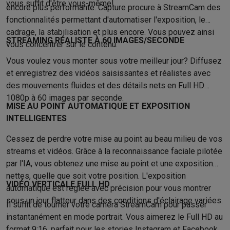
Gaming
vous suffit d'être vous-même!
encore plus performante. Capture procure à StreamCam des
PlayStation
PlayStation 5
Jeux PS5
Jeux PS4
Manettes PlaySta
fonctionnalités permettant d'automatiser l'exposition, le
Nintendo
Nintendo Switch 2
Jeux Nintendo Switch
Manettes Nin
cadrage, la stabilisation et plus encore. Vous pouvez ainsi
Xbox
Jeux Xbox
Manettes Xbox
Casques Xbox
Accessoires Xb
STREAMING RÉALISTE À 60 IMAGES/SECONDE
vous concentrer sur le contenu.
PC gaming
PC portables gamer
PC gamer
Écrans gaming
Souris
Vous voulez vous monter sous votre meilleur jour? Diffusez
Setup gaming
Casques gaming
Microphones gaming
Chaises g
et enregistrez des vidéos saisissantes et réalistes avec
Consoles de jeu
des mouvements fluides et des détails nets en Full HD
Maison & objets connectés
1080p à 60 images par seconde.
Montres connectées
Montres connectées
Trackers d’activité
Br
MISE AU POINT AUTOMATIQUE ET EXPOSITION
Mobilité
Trottinettes électriques
Dashcams
GPS
Coyote
Accessoi
INTELLIGENTES
Sécurité & protection
Caméras de surveillance
Système d’alar
Cessez de perdre votre mise au point au beau milieu de vos
Paiement connecté
Terminaux de paiement
Accessoires SumU
streams et vidéos. Grâce à la reconnaissance faciale pilotée
Ambiance & confort
Éclairage
Panneaux solaires plug & play
Ass
par l'IA, vous obtenez une mise au point et une exposition
Divertissement
Smart TV
Enceintes connectées
Google TV Stre
nettes, quelle que soit votre position. L'exposition
Cuisine
Réfrigérateurs connectés
Lave-vaisselle connectés
Mac
VIDÉO VERTICALE FULL HD
automatique est réglée avec précision pour vous montrer
Ménage & santé
Lave-linge connectés
Sèche-linge connectés
T
sous un jour flatteur dans des conditions d'éclairage variées.
Il suffit de tourner votre caméra StreamCam pour passer
Produits éco
instantanément en mode portrait. Vous aimerez le Full HD au
Éco-chèques
format 9:16, parfait pour les stories Instagram et Facebook.