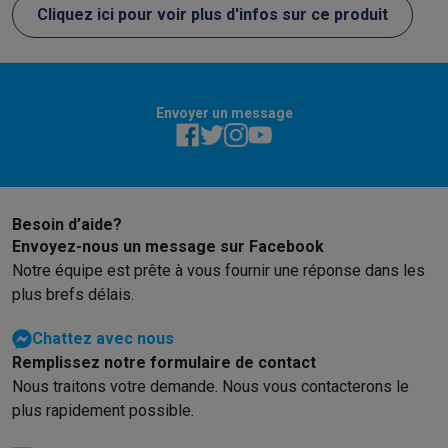
Cliquez ici pour voir plus d'infos sur ce produit
Soldes
Toutes les soldes
Soldes gros électro
Soldes petit élec
Actions
Deals du moment
Promotions
Cashbacks
Soldes
Black F
Voici pourquoi choisir Krëfel
Livraison offerte
Garantie du meille
Installation à domicile
Installation gros électro
Installation enca
Envoyer un message
Modes de paiement
Gift card
Écochèques
Acheter à crédit
Alma 
Service client
Réparation de votre appareil
Vérifiez votre heure 
Gros électro & encastrable
Trouvez votre machine à laver idéal
Petit électro
Beauté & santé
Ménage
Cuisine
Plus...
Télévision & Audio
Choisissez votre télévision idéale
Une encei
Besoin d’aide?
Sport & Loisirs
Choisir une montre connectée
Choisir une trotti
Envoyez-nous un message sur Facebook
Outlet
Notre équipe est prête à vous fournir une réponse dans les
plus brefs délais.
Outlet
Toutes nos offres outlet
Outlet multimedia & téléphonie
O
Chattez avec nous
Remplissez notre formulaire de contact
Nous traitons votre demande. Nous vous contacterons le
plus rapidement possible.