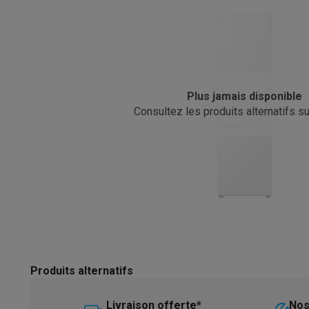
Robots & mixeurs
Robots de cuisine
Robots pâtissiers
Mix
Cuisson & vapeur
Cuiseurs multifonctions
Cuiseurs de riz 
Fun cooking
Gourmet
Fondues
Raclette
TeppanYaki
Appareil
Barbecues
Barbecues électriques
Barbecues au charbon
Ba
Boissons froides
Machines à jus
Machines à boissons péti
Ustensiles de cuisine
Poêles
Casseroles
Balances de cuis
Plus jamais disponible
Desserts
Gaufriers
Sorbetières
Crêpières
Desserts divers
Consultez les produits alternatifs sur
Smart garden
Potagers d'intérieur
Plantes aromatiques
Mac
Ménage & airco
Aspirer
Aspirateurs
Aspirateurs robots
Aspirateurs balai
Asp
Robots d'entretien
Aspirateurs robots
Aspirateurs robots l
Nettoyer
Nettoyeurs de sols
Nettoyeurs à vapeur
Nettoyeur
Soin du linge
Centrales vapeur
Fers à repasser
Défroisseur
Couture
Machines à coudre
Accessoires
Climatisation
Climatiseurs mobiles
Aircoolers
Ventilateurs
A
Traitement de l'air
Purificateurs d'air
Humidificateurs
Déshum
Produits alternatifs
Chauffer
Chauffage électrique
Couvertures chauffantes
Lavage & séchage
Machines à laver
Sèche-linge
Sets machi
Livraison offerte*
Nos