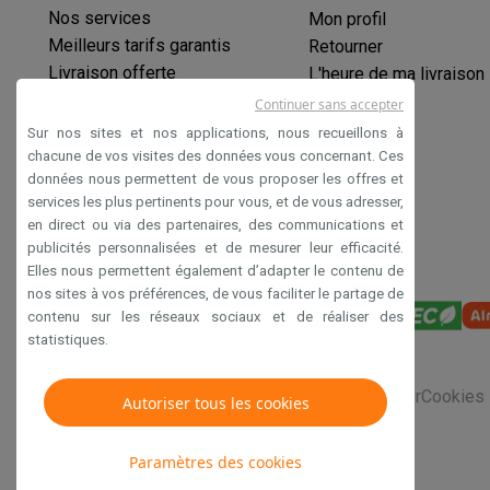
Produits éco
Nos services
Mon profil
Éco-chèques
Meilleurs tarifs garantis
Retourner
Éco-chèques info
Tous les produits éco
Toutes les promot
Livraison offerte
L'heure de ma livraison
Reconditionné
Garantie prolongée
Continuer sans accepter
Smartphones reconditionnés
Tablettes reconditionnés
Ordi
Éco-chèques
Sur nos sites et nos applications, nous recueillons à
Ménage
Paiement sécurisé
chacune de vos visites des données vous concernant. Ces
Machines à laver avec des éco-chèques
Sèche-linge ave
données nous permettent de vous proposer les offres et
Déclaration d'accessibilité
Petits appareils de cuisine
services les plus pertinents pour vous, et de vous adresser,
Petits appareils de cuisine avec des éco-chèques
Machin
en direct ou via des partenaires, des communications et
publicités personnalisées et de mesurer leur efficacité.
Grands appareils de cuisine
Elles nous permettent également d’adapter le contenu de
Lave-vaisselle avec des éco-chèques
Réfrigerateurs ave
nos sites à vos préférences, de vous faciliter le partage de
Climatiseurs
contenu sur les réseaux sociaux et de réaliser des
Climatiseurs avec des éco-chèques
statistiques.
TV & audio
TV avec des éco-cheques
Enceintes Bluetooth avec des 
Conditions générales de vente
Privacy
Disclaimer
Cookies
Autoriser tous les cookies
Multimédie & téléphonie
Smartphones avec des éco-cheques
Tablettes avec des 
Paramètres des cookies
En route