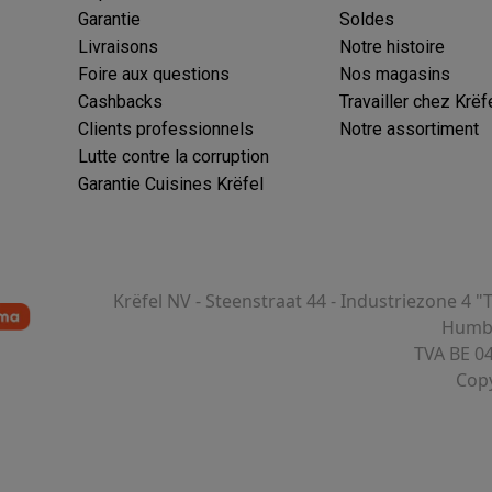
Garantie
Soldes
Livraisons
Notre histoire
ions éco
Foire aux questions
Nos magasins
Cashbacks
Travailler chez Krëf
nateurs portables reconditionnés
Rachat
Clients professionnels
Notre assortiment
Lutte contre la corruption
c des éco-chèques
Aspirateurs avec des éco-chèques
Fers à rep
Garantie Cuisines Krëfel
es à café avec des éco-cheques
Machines à soda avec des éco
c des éco-chèques
Congélateurs avec des éco-chèques
Fours av
Krëfel NV - Steenstraat 44 - Industriezone 4 "
Humbe
TVA BE 0
Copy
éco-cheques
Casques avec des éco-cheques
Écouteurs avec de
éco-cheques
PC portables avec des éco-cheques
Écrans PC ave