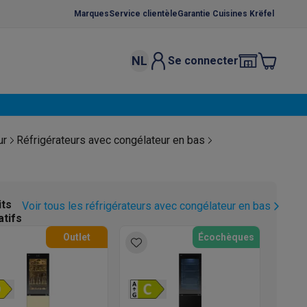
Marques
Service clientèle
Garantie Cuisines Krëfel
NL
Se connecter
osition et socles
Étendoirs à linge
élateurs
bles
Caves à vin encastrables
Micro-ondes encastrables
Machines
ur
Réfrigérateurs avec congélateur en bas
oêles
Casseroles
its
Voir tous les réfrigérateurs avec congélateur en bas
atifs
Outlet
Écochèques
ce Gusto
Cafetières
Café, capsules & dosettes
Accessoires