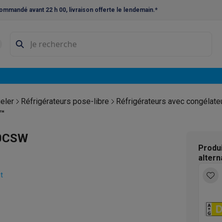
ommandé avant 22 h 00, livraison offerte le lendemain.*
ne à laver et sèche-linge
Lave-linges séchants
Cadres de superp
s
Lave-vaisselle pose-libre
ables
Réfrigérateurs pose-libre
Frigos américains
Caves à vin
Cong
 encastrables
Réfrigérateurs encastrables
Congélateurs encastra
eler
Réfrigérateurs pose-libre
Réfrigérateurs avec congélate
g™
ues vitrocéramiques
Taques au gaz
Taques avec hotte intégrée
P
40CSW
Produ
triques
Cuisinières au gaz
altern
à café et expresso
t
nes à expresso
Machines à capsules & dosettes
Nespresso
Dol
cheuses
Machines à jus
Cuits oeufs
Yaourtières
Accessoires
ines à croque-monsieur
Accessoires