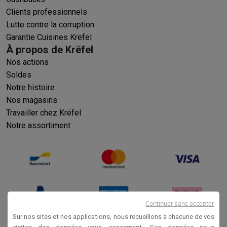
Clients professionnels
Lutte contre la corruption
Garantie Cuisines Krëfel
À propos de Krëfel
Nos actions
Soldes
Notre histoire
Nos magasins
Travailler chez Krëfel
Notre assortiment
Continuer sans accepter
Sur nos sites et nos applications, nous recueillons à chacune de vos