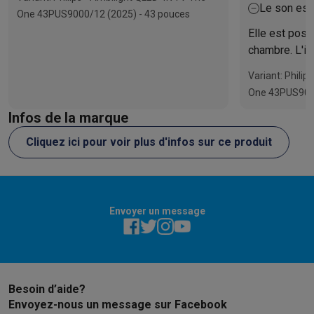
de nombreux ports pour connecter votre
Le son est
One 43PUS9000/12 (2025) - 43 pouces
console de jeux, votre barre de son ou
Elle est posé
d’autres appareils. L’image reste fluide,
chambre. L'im
même lors des scènes d’action ou des
couleurs sont
événements sportifs, idéale pour
Variant: Phili
Ambilight sur
regarder des films et jouer à des jeux. Et
One 43PUS9000
ambiance agré
grâce à des applications intelligentes
Infos de la marque
télévision.
comme Netflix ou YouTube, vous pouvez
vous connecter à Internet en un clin d’œil
Cliquez ici pour voir plus d'infos sur ce produit
et sans tracas.
Envoyer un message
Besoin d’aide?
Envoyez-nous un message sur Facebook