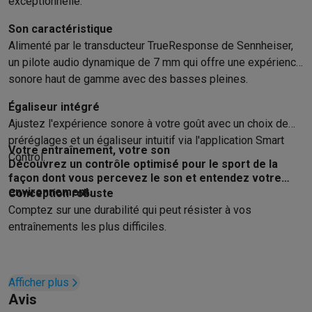
exceptionnelle.
Gaming
PlayStation
PlayStation 5
Jeux PS5
Jeux PS4
Manettes PlaySta
Son caractéristique
Nintendo
Nintendo Switch 2
Jeux Nintendo Switch
Manettes Nin
Alimenté par le transducteur TrueResponse de Sennheiser,
Xbox
Jeux Xbox
Manettes Xbox
Casques Xbox
Accessoires Xb
un pilote audio dynamique de 7 mm qui offre une expérience
PC gaming
PC portables gamer
PC gamer
Écrans gaming
Souris
sonore haut de gamme avec des basses pleines.
Setup gaming
Casques gaming
Microphones gaming
Chaises g
Maison & objets connectés
Égaliseur intégré
Montres connectées
Montres connectées
Trackers d’activité
Br
Ajustez l'expérience sonore à votre goût avec un choix de
préréglages et un égaliseur intuitif via l'application Smart
Mobilité
Trottinettes électriques
Dashcams
GPS
Coyote
Accessoi
Votre entraînement, votre son
Control.
Sécurité & protection
Caméras de surveillance
Système d’alar
Découvrez un contrôle optimisé pour le sport de la
Paiement connecté
Terminaux de paiement
Accessoires SumU
façon dont vous percevez le son et entendez votre
environnement.
Ambiance & confort
Éclairage
Panneaux solaires plug & play
Ass
Conception robuste
Comptez sur une durabilité qui peut résister à vos
Divertissement
Smart TV
Enceintes connectées
Google TV Stre
entraînements les plus difficiles.
Cuisine
Réfrigérateurs connectés
Lave-vaisselle connectés
Mac
Ménage & santé
Lave-linge connectés
Sèche-linge connectés
T
Produits éco
Éco-chèques
Afficher plus
Éco-chèques info
Tous les produits éco
Toutes les promotions
Avis