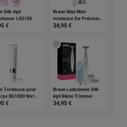
s
Tables de cuisson électriques
Accessoires
n Silk-épil
Braun Mini Mini-
shaver LS5100
tondeuse De Précision
95 €
34,95 €
FG1106
s
d'aspirateur
Accessoires
es
Accessoires
n Tondeuse pour
Braun Ladyshave Silk-
orps BS1000 Wet &
épil Bikini Trimmer
95 €
34,95 €
osition et socles
Étendoirs à linge