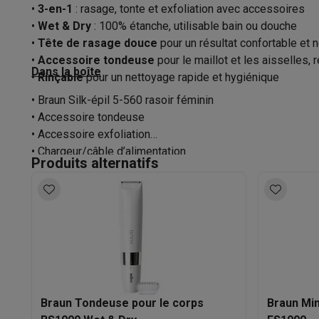
Logiciels
Windows & Microsoft Office
Anti-Virus
Autres log
Temps de charge
•
3-en-1
: rasage, tonte et exfoliation avec accessoires
Accessoires IT
Chargeurs & câbles
Housses & sacs
Suppo
•
Wet & Dry
: 100% étanche, utilisable bain ou douche
Charge rapide
Gaming
•
Tête de rasage douce
pour un résultat confortable et n
PlayStation
PlayStation 5
Jeux PS5
Jeux PS4
Manettes Pla
•
Accessoire tondeuse
pour le maillot et les aisselles,
Alimentation
Dans la boîte
Nintendo
Nintendo Switch 2
Jeux Nintendo Switch
Manettes
•
Rinçable
pour un nettoyage rapide et hygiénique
Xbox
Jeux Xbox
Manettes Xbox
Casques Xbox
Accessoire
• Braun Silk-épil 5-560 rasoir féminin
PC gaming
PC portables gamer
PC gamer
Écrans gaming
So
• Accessoire tondeuse
Setup gaming
Casques gaming
Microphones gaming
Chais
• Accessoire exfoliation
Consoles de jeu
• Chargeur/câble d’alimentation
Produits alternatifs
Maison & objets connectés
• Brosse de nettoyage
Montres connectées
Montres connectées
Trackers d’activi
• Mode d’emploi
Mobilité
Trottinettes électriques
Dashcams
GPS
Coyote
Acc
Sécurité & protection
Caméras de surveillance
Système d’
Paiement connecté
Terminaux de paiement
Accessoires 
Ambiance & confort
Éclairage
Panneaux solaires plug & pla
Divertissement
Smart TV
Enceintes connectées
Google TV
Cuisine
Réfrigérateurs connectés
Lave-vaisselle connecté
Braun Tondeuse pour le corps
Braun Mi
Ménage & santé
Lave-linge connectés
Sèche-linge connec