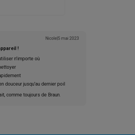
ions éco
nateurs portables reconditionnés
Rachat
Nicole
|
5 mai 2023
c des éco-chèques
Aspirateurs avec des éco-chèques
Fers à rep
ppareil !
utiliser n'importe où
es à café avec des éco-cheques
Machines à soda avec des éco
nettoyer
apidement
c des éco-chèques
Congélateurs avec des éco-chèques
Fours av
n douceur jusqu'au dernier poil
ait, comme toujours de Braun.
éco-cheques
Casques avec des éco-cheques
Écouteurs avec de
éco-cheques
PC portables avec des éco-cheques
Écrans PC ave