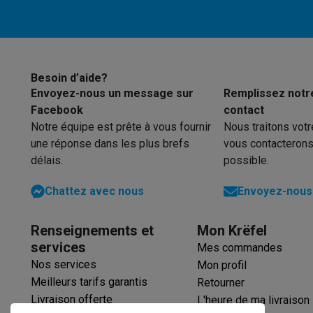
Trottinettes électriques avec des éco-chèques
Initiatives écologiques
Impact
Économies d'énergie
Recyclez votre vieux électro
Info & actions
Soldes
Toutes les soldes
Soldes gros électro
Soldes petit
Besoin d’aide?
Actions
Deals du moment
Promotions
Cashbacks
Soldes
Bl
Envoyez-nous un message sur
Remplissez notr
Voici pourquoi choisir Krëfel
Livraison offerte
Garantie du m
Facebook
contact
Installation à domicile
Installation gros électro
Installation
Notre équipe est prête à vous fournir
Nous traitons vot
Modes de paiement
Gift card
Écochèques
Acheter à crédit
A
une réponse dans les plus brefs
vous contacterons
Service client
Réparation de votre appareil
Vérifiez votre h
délais.
possible.
Gros électro & encastrable
Trouvez votre machine à laver 
Chattez avec nous
Envoyez-nous 
Petit électro
Beauté & santé
Ménage
Cuisine
Plus...
Télévision & Audio
Choisissez votre télévision idéale
Une 
Sport & Loisirs
Choisir une montre connectée
Choisir une t
Renseignements et
Mon Krëfel
Outlet
services
Mes commandes
Outlet
Toutes nos offres outlet
Outlet multimedia & téléph
Nos services
Mon profil
Meilleurs tarifs garantis
Retourner
Livraison offerte
L'heure de ma livraison