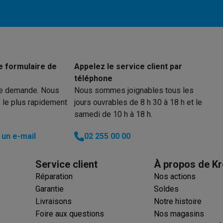
 électro
Soldes multimédia
Soldes TV & audio
ack Friday
e formulaire de
Appelez le service client par
eilleur prix
Expérience en magasin
Satisfait ou remboursé
téléphone
 encastrable
Installation TV
re demande. Nous
Nous sommes joignables tous les
lma : payez en 2 ou 3 fois
Klarna : payez dans les 30 jours
 le plus rapidement
jours ouvrables de 8 h 30 à 18 h et le
eure de livraison
Clients professionnels
ProteKt : assurez votre a
samedi de 10 h à 18 h.
idéale
Quelle plaque correspond à votre cuisine ?
Plus...
un e-mail
02 255 00 00
enceinte pour toutes les situations
Casque ou écouteurs?
Plus...
rottinette électrique
Choisir un drone
Service client
À propos de Kr
Réparation
Nos actions
onie
Outlet gros électro
Outlet petit électro
Outlet TV & audio
Outle
Garantie
Soldes
Livraisons
Notre histoire
Foire aux questions
Nos magasins