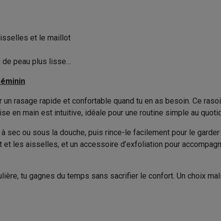
to instantanés
Appareils Canon
Appareils Nikon
Objectifs
Tête de rasage
artes SD
Trépieds & supports
Accessoires action cam
selles et le maillot
Sabot de coupe
M avec touches
Smartphones reconditionnés
iPhone 17
Samsung 
Nombre d’embouts
n de peau plus lisse
es coques
Protections d'écran
Coques iPhone 17
Coques Galaxy 
Type d’embouts
féminin
té
Bracelets
Chargeurs
 un rasage rapide et confortable quand tu en as besoin. Ce rasoir
Produit information
les USB C
Câbles lightning
Powerbanks
ise en main est intuitive, idéale pour une routine simple au quotid
il
Supports GSM voiture
Cartes micro SD
Autres accessoires
Code Krëfel
es
le à sec ou sous la douche, puis rince-le facilement pour le gard
Marque
 et les aisselles, et un accessoire d’exfoliation pour accompagner
ook
PC portables Windows
PC Copilot+
Chromebooks
Écrans PC
O
EAN
sques PC
Microphones
Stations d'acceuil
Lecteurs CD externes
 Tab
Housses pour tablette
Liseuses
Accessoires
ère, tu gagnes du temps sans sacrifier le confort. Un choix malin 
Code du vendeur
& Wi-Fi
Mesh Wi-Fi
Switchs
Câbles de réseau
Sécurité des produits
40 min
Cartes SD
CD & DVD