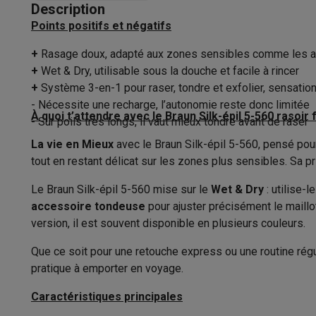
Appareils photo
Appareils photo numériques
Appareils pho
Description
Vidéo
GoPro
Action cams
Drones
Caméscopes
Points positifs et négatifs
Sans cordon
Accessoires photo
Housses de transport
Flashs & filtres
C
+
Rasage doux, adapté aux zones sensibles comme les ais
Téléphonie & montres connectées
Lumière intégrée
+
Wet & Dry, utilisable sous la douche et facile à rincer
GSM
Smartphones
Apple iPhone
Smartphones Samsung
GS
Tête flexible
+
Système 3-en-1 pour raser, tondre et exfolier, sensatio
Reconditionné
Smartphones reconditionnés
Rachat
- Nécessite une recharge, l’autonomie reste donc limitée
Protection GSM
Coques iPhone
Coques Samsung
Toutes l
Double tête de rasage
À quoi t’attendre avec le Braun Silk-épil 5-560 rasoir 
- Sur poils très longs, il vaut mieux tondre avant de raser
Montres connectées
Montres connectées
Trackers d’activi
La vie en Mieux
Tête d’épilation
avec le Braun Silk-épil 5-560, pensé pour
Chargeurs GSM
Chargeurs et câbles
Chargeurs sans fil
Câb
tout en restant délicat sur les zones plus sensibles. Sa pr
Accessoires GSM
AirTags & traceurs GPS
Écouteurs sans f
Facilité d'utilisation
Téléphones fixes
Téléphones fixes
Talkie walkie
Babyphon
Le Braun Silk-épil 5-560 mise sur le
Wet & Dry
: utilise-
Ordinateurs & tablettes
App
accessoire tondeuse
pour ajuster précisément le maillot
Ordinateurs
PC portables
PC portables gamer
Apple MacB
version, il est souvent disponible en plusieurs couleurs.
Capteur de type de peau
Périphériques IT
Souris
Claviers
Webcams
Enceintes PC
Ca
Tablettes & liseuses
Tablettes
Apple iPad
Samsung Galaxy
Que ce soit pour une retouche express ou une routine réguli
Alimentation
pratique à emporter en voyage.
Imprimer
Imprimantes
Cartouches d'encre & papier
Cricut
Réseau & wifi
Routeurs & points d'accès
Adaptateurs CPL 
Autonomie
Caractéristiques principales
Mémoire & stockage
Disques durs externes
SSD
Clés USB