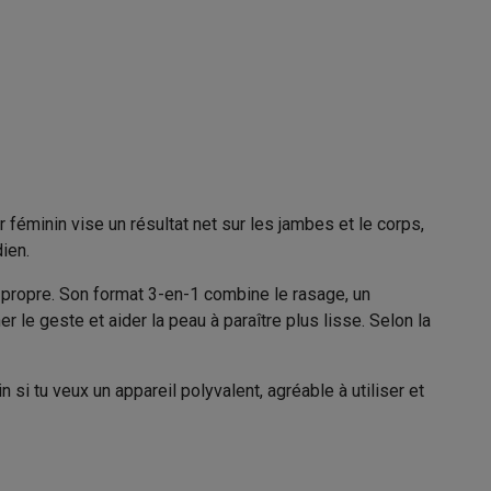
Galaxy Fold8
2
S26
Coques Galaxy Flip8 & Fold8 (Ultra)
Embout pour le maillot
 féminin vise un résultat net sur les jambes et le corps,
ien.
405081
er propre. Son format 3-en-1 combine le rasage, un
Braun
 le geste et aider la peau à paraître plus lisse. Selon la
rdinateurs de bureau
4210201192633
si tu veux un appareil polyvalent, agréable à utiliser et
LS5560