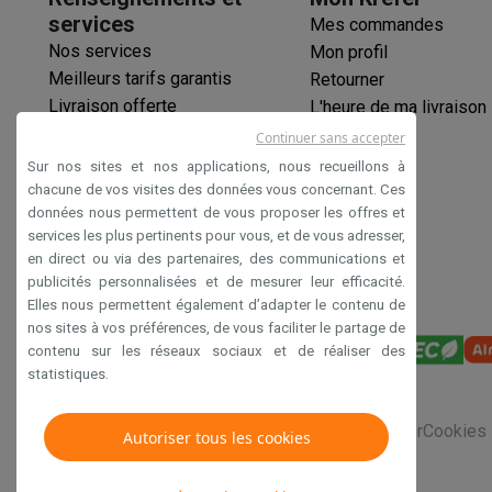
Éco-chèques
services
Configuration RAM
Mes commandes
Éco-chèques info
Tous les produits éco
Toutes les promot
Nos services
Mon profil
Reconditionné
Type RAM
Meilleurs tarifs garantis
Retourner
Smartphones reconditionnés
Tablettes reconditionnés
Ordi
Livraison offerte
L'heure de ma livraison
Vitesse RAM
Ménage
Garantie prolongée
Continuer sans accepter
Machines à laver avec des éco-chèques
Sèche-linge ave
Extension RAM
Éco-chèques
Sur nos sites et nos applications, nous recueillons à
Petits appareils de cuisine
Paiement sécurisé
chacune de vos visites des données vous concernant. Ces
Petits appareils de cuisine avec des éco-chèques
Machin
Maximum RAM
données nous permettent de vous proposer les offres et
Déclaration d'accessibilité
Grands appareils de cuisine
services les plus pertinents pour vous, et de vous adresser,
Carte graphique
Lave-vaisselle avec des éco-chèques
Réfrigerateurs ave
en direct ou via des partenaires, des communications et
Climatiseurs
publicités personnalisées et de mesurer leur efficacité.
Modèle de carte graphique
Climatiseurs avec des éco-chèques
Elles nous permettent également d’adapter le contenu de
nos sites à vos préférences, de vous faciliter le partage de
TV & audio
Solution graphique
contenu sur les réseaux sociaux et de réaliser des
TV avec des éco-cheques
Enceintes Bluetooth avec des 
statistiques.
Multimédie & téléphonie
Mémoire graphique
Smartphones avec des éco-cheques
Tablettes avec des 
Conditions générales de vente
Privacy
Disclaimer
Cookies
Type de mémoire
Autoriser tous les cookies
En route
Trottinettes électriques avec des éco-chèques