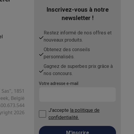
Inscrivez-vous à notre
Windows
newsletter !
Windows 11 Home
Restez informé de nos offres et
el
asser avec des éco-chèques
Aspirateurs balai avec éco-cheques
nouveaux produits.
Obtenez des conseils
-chèques
Carafes filtrantes
Accessoires de cuisine avec des éc
personnalisés.
41010249
Gagnez de superbes prix grâce à
ec des éco-chèques
Cuisinières avec des éco-chèques
Hottes a
Lenovo
nos concours.
198154625368
Votre adresse e-mail
T Sas", 1851
LEN-83JC00AFMB
ek, België
s éco-cheques
Tourne-disque avec éco-cheques
400.673.544
J'accepte
la politique de
right 2026
c des éco-chèques
Powerbanks avec des éco-cheques
Encre et 
confidentialité.
M'inscrire