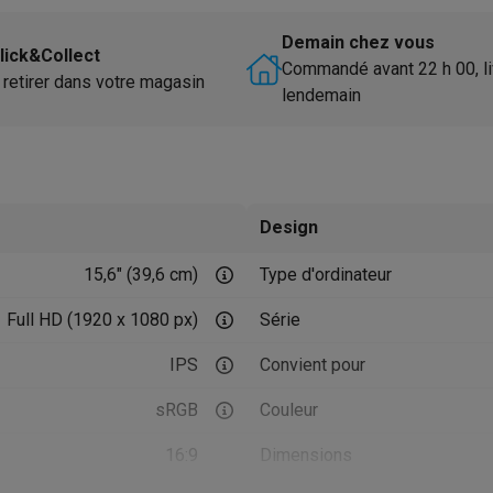
utomatique
Soin des animaux
Traceurs GPS animaux
Demain chez vous
lick&Collect
Brosses soufflantes
Multistylers
Bigoudis chauffants
Commandé avant 22 h 00, li
 retirer dans votre magasin
ydropulseurs
lendemain
ltifonctions
Tondeuses cheveux
Têtes de rasage
Accessoires
ctriques féminins
dicure
Accessoires
u & épaules
Pistolets de massage
reils de circulation sanguine
Lampes infrarouges
Thermomètres
Design
ols
Humidificateurs
15,6" (39,6 cm)
Type d'ordinateur
 Samsung
TV TCL
Supports TV
Projecteurs
Full HD (1920 x 1080 px)
Série
rs
Media streamers
Lecteurs DVD & Blu-Ray
rs
Écouteurs sans fil
Écouteurs de sport
IPS
Convient pour
tées
Enceintes de fête
sRGB
Couleur
ifi
16:9
Dimensions
dias portables
Accessoires audio