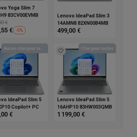
vo Yoga Slim 7
s
Tables de cuisson électriques
Accessoires
MH9 83CV00EVMB
Lenovo IdeaPad Slim 3
00 €
14AMN8 82XN00B4MB
,55 €
499,00 €
-
5
%
s
Aucun chargeur inclus
Chargeur inclus
d'aspirateur
Accessoires
es
Accessoires
vo IdeaPad Slim 5
Lenovo IdeaPad Slim 5
P10 Copilot+ PC
16AHP10 83HW003QMB
,00 €
1 199,00 €
osition et socles
Étendoirs à linge