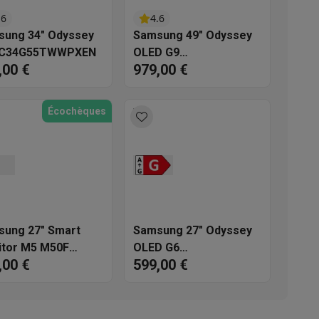
.6
4.6
s
Tables de cuisson électriques
Accessoires
sung 34" Odyssey
Samsung 49" Odyssey
LC34G55TWWPXEN
OLED G9
,00 €
979,00 €
LS49DG912SUXEN
s
Écochèques
d'aspirateur
Accessoires
es
Accessoires
ung 27" Smart
Samsung 27" Odyssey
itor M5 M50F
OLED G6
,00 €
599,00 €
7FM500EUXEN
LS27DG612SUXEN
osition et socles
Étendoirs à linge