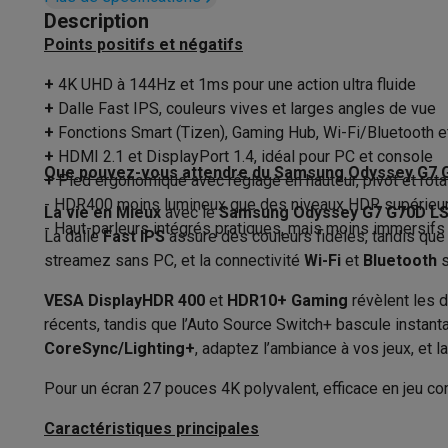
Appareils photo
Appareils photo numériques
Appareils pho
Qualité de l'écran
4K 
Description
Vidéo
GoPro
Action cams
Drones
Caméscopes
Points positifs et négatifs
Type d'écran
Accessoires photo
Housses de transport
Flashs & filtres
C
Téléphonie & montres connectées
+
4K UHD à 144Hz et 1ms pour une action ultra fluide
Espace de couleur
GSM
Smartphones
Apple iPhone
Smartphones Samsung
GS
+
Dalle Fast IPS, couleurs vives et larges angles de vue
Forme d'écran
Reconditionné
Smartphones reconditionnés
Rachat
+
Fonctions Smart (Tizen), Gaming Hub, Wi-Fi/Bluetooth
Protection GSM
Coques iPhone
Coques Samsung
Toutes l
+
HDMI 2.1 et DisplayPort 1.4, idéal pour PC et console
Format d’image
Que pouvez-vous attendre du Samsung Odyssey G7
+
Pied ergonomique avec réglage en hauteur, pivot et rota
Montres connectées
Montres connectées
Trackers d’activi
- HDR400 moins lumineux que des niveaux HDR supérieu
Chargeurs GSM
Chargeurs et câbles
Chargeurs sans fil
Câb
La vie en Mieux
Temps de réponse
avec le
Samsung Odyssey G7 G70D L
- Haut-parleurs intégrés pratiques, mais moins immersifs
Accessoires GSM
AirTags & traceurs GPS
Écouteurs sans f
La dalle
Fast IPS
assure des couleurs fidèles, tandis qu
Taux de rafraîchissement
Téléphones fixes
Téléphones fixes
Talkie walkie
Babyphon
streamez sans PC, et la connectivité
Wi-Fi
et
Bluetooth
s
Ordinateurs & tablettes
Luminosité
VESA DisplayHDR 400
et
HDR10+ Gaming
révèlent les 
Ordinateurs
PC portables
PC portables gamer
Apple MacB
récents, tandis que l’Auto Source Switch+ bascule instan
Périphériques IT
Souris
Claviers
Webcams
Enceintes PC
Ca
Contraste
CoreSync/Lighting+
, adaptez l’ambiance à vos jeux, et l
Tablettes & liseuses
Tablettes
Apple iPad
Samsung Galaxy
Design
Imprimer
Imprimantes
Cartouches d'encre & papier
Cricut
Pour un écran 27 pouces 4K polyvalent, efficace en jeu co
Réseau & wifi
Routeurs & points d'accès
Adaptateurs CPL 
Type d'écran PC
Écrans P
Caractéristiques principales
Mémoire & stockage
Disques durs externes
SSD
Clés USB