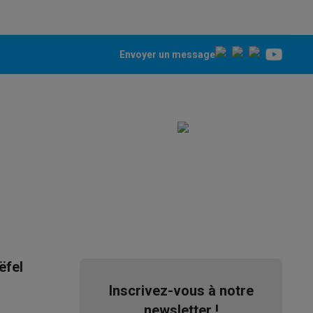
Envoyer un message
ppareil
Swap ProteKt
t accessoires
ëfel
Inscrivez-vous à notre
newsletter !