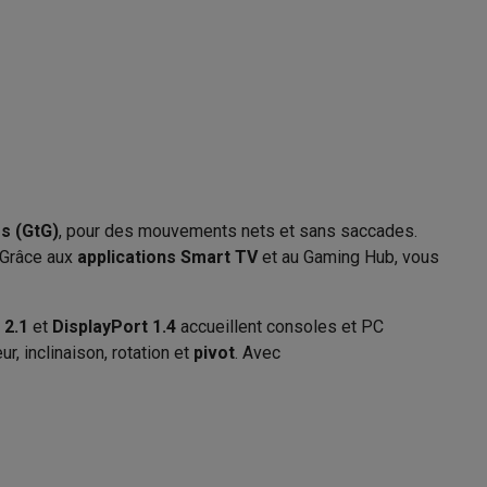
Wifi 5 (ac)
Galaxy Fold8
5.2
S26
Coques Galaxy Flip8 & Fold8 (Ultra)
s (GtG)
, pour des mouvements nets et sans saccades.
41011863
. Grâce aux
applications Smart TV
et au Gaming Hub, vous
Samsung
8806095723945
 2.1
et
DisplayPort 1.4
accueillent consoles et PC
rdinateurs de bureau
ur, inclinaison, rotation et
pivot
. Avec
LS27DG702EUXEN