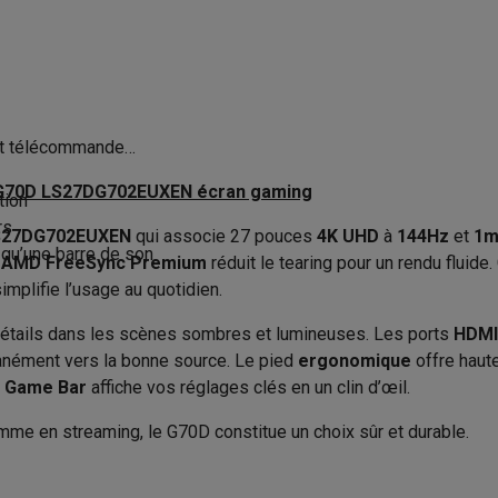
to instantanés
Appareils Canon
Appareils Nikon
Objectifs
Ultra HD (3840 x 2160 px)
Wifi
IPS
Standard Wifi
artes SD
Trépieds & supports
Accessoires action cam
sRGB
Bluetooth
M avec touches
Smartphones reconditionnés
iPhone 17
Samsung 
Plat
Version Bluetooth
 et télécommande
es coques
Protections d'écran
Coques iPhone 17
Coques Galaxy 
16:9
 G70D LS27DG702EUXEN écran gaming
Produit information
tion
té
Bracelets
Chargeurs
rs
les USB C
Câbles lightning
Powerbanks
S27DG702EUXEN
qui associe 27 pouces
1 ms
4K UHD
à
144Hz
et
1m
Code Krëfel
 qu’une barre de son
il
Supports GSM voiture
Cartes micro SD
Autres accessoires
e
AMD FreeSync Premium
réduit le tearing pour un rendu fluide
144 Hz
es
Marque
implifie l’usage au quotidien.
350 nits
EAN
détails dans les scènes sombres et lumineuses. Les ports
HDMI
ook
PC portables Windows
PC Copilot+
Chromebooks
Écrans PC
O
tanément vers la bonne source. Le pied
ergonomique
offre haute
sques PC
Microphones
Stations d'acceuil
Lecteurs CD externes
1000:1
Code du vendeur
a
Game Bar
affiche vos réglages clés en un clin d’œil.
 Tab
Housses pour tablette
Liseuses
Accessoires
mme en streaming, le G70D constitue un choix sûr et durable.
& Wi-Fi
Mesh Wi-Fi
Switchs
Câbles de réseau
C smart, Ecran PC gaming
Cartes SD
CD & DVD