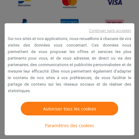
Continuer sans accepter
Sur nos sites et nos applications, nous recueillons à chacune de vos
visites des données vous concernant. Ces données nous
permettent de vous proposer les offres et services les plus
Conditions générales de vente
pertinents pour vous, et de vous adresser, en direct ou via des
Privacy
partenaires, des communications et publicités personnalisées et de
mesurer leur efficacité. Elles nous permettent également d’adapter
Disclaimer
le contenu de nos sites à vos préférences, de vous faciliter le
Cookies
partage de contenu sur les réseaux sociaux et de réaliser des
statistiques.
Krëfel NV - Steenstraat 44 - Industriezone 4 "T Sas",
1851 Humbeek, België
Autoriser tous les cookies
TVA BE 0400.673.544
Paramètres des cookies
Copyright 2026