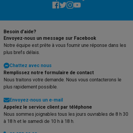
Gaming
PlayStation
PlayStation 5
Jeux PS5
Jeux PS4
Manettes PlaySta
Nintendo
Nintendo Switch 2
Jeux Nintendo Switch
Manettes Nin
Xbox
Jeux Xbox
Manettes Xbox
Casques Xbox
Accessoires Xb
PC gaming
PC portables gamer
PC gamer
Écrans gaming
Souris
Besoin d’aide?
Setup gaming
Casques gaming
Microphones gaming
Chaises g
Envoyez-nous un message sur Facebook
Consoles de jeu
Notre équipe est prête à vous fournir une réponse dans les
plus brefs délais.
Maison & objets connectés
Montres connectées
Montres connectées
Trackers d’activité
Br
Chattez avec nous
Mobilité
Trottinettes électriques
Dashcams
GPS
Coyote
Accessoi
Remplissez notre formulaire de contact
Sécurité & protection
Caméras de surveillance
Système d’alar
Nous traitons votre demande. Nous vous contacterons le
Paiement connecté
Terminaux de paiement
Accessoires SumU
plus rapidement possible.
Ambiance & confort
Éclairage
Panneaux solaires plug & play
Ass
Divertissement
Smart TV
Enceintes connectées
Google TV Stre
Envoyez-nous un e-mail
Cuisine
Réfrigérateurs connectés
Lave-vaisselle connectés
Mac
Appelez le service client par téléphone
Ménage & santé
Lave-linge connectés
Sèche-linge connectés
T
Nous sommes joignables tous les jours ouvrables de 8 h 30
Produits éco
à 18 h et le samedi de 10 h à 18 h.
Éco-chèques