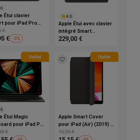
.6
s
Tables de cuisson électriques
Accessoires
e Étui clavier
4.6
t pour iPad Pro
Apple Étui avec clavier
0) 11" - Noir
5 €
intégré Smart
s
95 €
229,00 €
Keyboard Folio pour
-
5
%
iPad Pro 12,9" -
AZERTY
Outlet
Outlet
d'aspirateur
Accessoires
es
Accessoires
.8
e Étui Magic
Apple Smart Cover
oard pour iPad Pro
pour iPad (Air) (2019) -
1)
00 €
Noir
15,95 €
osition et socles
Étendoirs à linge
,55 €
15,15 €
-
5
%
-
5
%