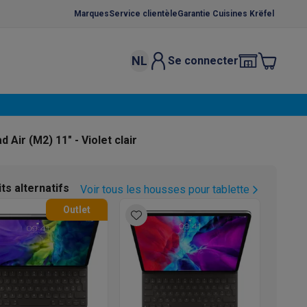
Marques
Service clientèle
Garantie Cuisines Krëfel
NL
Se connecter
osition et socles
Étendoirs à linge
élateurs
bles
Caves à vin encastrables
Micro-ondes encastrables
Machines
 Air (M2) 11" - Violet clair
oêles
Casseroles
ts alternatifs
Voir tous les housses pour tablette
Outlet
ce Gusto
Cafetières
Café, capsules & dosettes
Accessoires