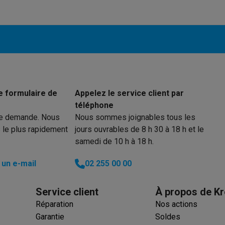
ions éco
nateurs portables reconditionnés
Rachat
c des éco-chèques
Aspirateurs avec des éco-chèques
Fers à rep
es à café avec des éco-cheques
Machines à soda avec des éco
e formulaire de
Appelez le service client par
téléphone
c des éco-chèques
Congélateurs avec des éco-chèques
Fours av
re demande. Nous
Nous sommes joignables tous les
 le plus rapidement
jours ouvrables de 8 h 30 à 18 h et le
samedi de 10 h à 18 h.
un e-mail
02 255 00 00
éco-cheques
Casques avec des éco-cheques
Écouteurs avec de
éco-cheques
PC portables avec des éco-cheques
Écrans PC ave
Service client
À propos de Kr
Réparation
Nos actions
Garantie
Soldes