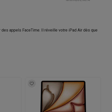
Galaxy Fold8
r des appels FaceTime. Il réveille votre iPad Air dès que
S26
Coques Galaxy Flip8 & Fold8 (Ultra)
rdinateurs de bureau