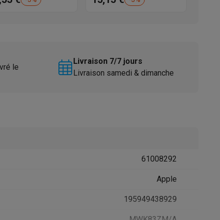
Livraison 7/7 jours
vré le
Livraison samedi & dimanche
Accessoires
61008292
Apple
195949438929
MWK83ZM/A