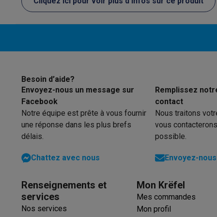
Cliquez ici pour voir plus d'infos sur ce produit
Éco-chèques
Éco-chèques info
Tous les produits éco
Toutes les promot
Reconditionné
Smartphones reconditionnés
Tablettes reconditionnés
Ordi
Ménage
Machines à laver avec des éco-chèques
Sèche-linge ave
Petits appareils de cuisine
Besoin d’aide?
Petits appareils de cuisine avec des éco-chèques
Machin
Envoyez-nous un message sur
Remplissez notr
Grands appareils de cuisine
Facebook
contact
Lave-vaisselle avec des éco-chèques
Réfrigerateurs ave
Notre équipe est prête à vous fournir
Nous traitons vot
Climatiseurs
une réponse dans les plus brefs
vous contacterons
Climatiseurs avec des éco-chèques
délais.
possible.
TV & audio
Chattez avec nous
Envoyez-nous 
TV avec des éco-cheques
Enceintes Bluetooth avec des 
Multimédie & téléphonie
Smartphones avec des éco-cheques
Tablettes avec des 
Renseignements et
Mon Krëfel
En route
services
Mes commandes
Trottinettes électriques avec des éco-chèques
Nos services
Mon profil