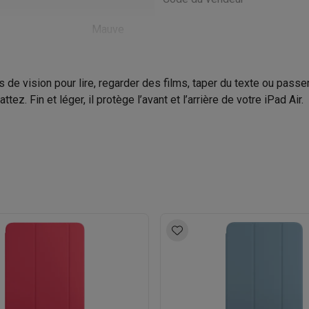
to instantanés
Appareils Canon
Appareils Nikon
Objectifs
Mauve
artes SD
Trépieds & supports
Accessoires action cam
M avec touches
Smartphones reconditionnés
iPhone 17
Samsung 
 de vision pour lire, regarder des films, taper du texte ou passe
ez. Fin et léger, il protège l’avant et l’arrière de votre iPad Air.
es coques
Protections d'écran
Coques iPhone 17
Coques Galaxy 
té
Bracelets
Chargeurs
les USB C
Câbles lightning
Powerbanks
il
Supports GSM voiture
Cartes micro SD
Autres accessoires
es
ook
PC portables Windows
PC Copilot+
Chromebooks
Écrans PC
O
sques PC
Microphones
Stations d'acceuil
Lecteurs CD externes
 Tab
Housses pour tablette
Liseuses
Accessoires
& Wi-Fi
Mesh Wi-Fi
Switchs
Câbles de réseau
Cartes SD
CD & DVD