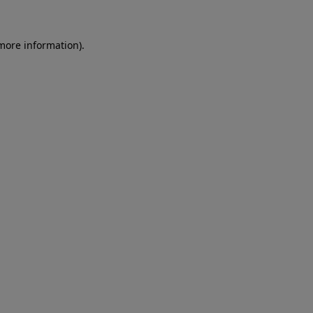
more information)
.