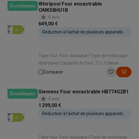
Whirlpool Four encastrable
Écochèques
OMK58HU1B
0 avis
649,00 €
Réduction à l'achat de plusieurs appareils
encastrables
Type four: Four classique | Type de nettoyage:
Hydrolyse | Capacité du four: 71 L | Classe
énergétique: A+ | Type de cuisson: Air pulsé
Comparer
(cuire sur 3 niveaux)
Siemens Four encastrable HB774G2B1
Écochèques
0 avis
1 299,00 €
Réduction à l'achat de plusieurs appareils
encastrables
Type four: Four classique | Type de nettoyage: