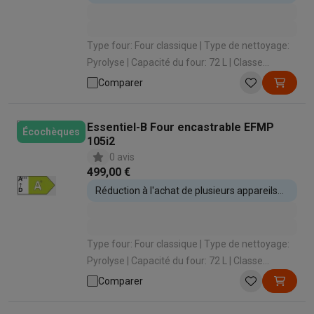
encastrables
Type four: Four classique | Type de nettoyage:
Pyrolyse | Capacité du four: 72 L | Classe
énergétique: A+ | Type de cuisson: Air pulsé
Comparer
(cuire sur 3 niveaux)
Essentiel-B Four encastrable EFMP
Écochèques
105i2
0 avis
499,00 €
Réduction à l'achat de plusieurs appareils
encastrables
Type four: Four classique | Type de nettoyage:
Pyrolyse | Capacité du four: 72 L | Classe
énergétique: A+ | Type de cuisson: Air pulsé
Comparer
(cuire sur 3 niveaux)