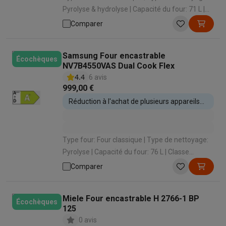
Pyrolyse & hydrolyse | Capacité du four: 71 L |
Classe énergétique: A+ | Type de cuisson: Air
Comparer
pulsé (cuire sur 3 niveaux)
Samsung Four encastrable
Écochèques
NV7B4550VAS Dual Cook Flex
4.4
6 avis
999,00 €
Réduction à l'achat de plusieurs appareils
encastrables
Type four: Four classique | Type de nettoyage:
Pyrolyse | Capacité du four: 76 L | Classe
énergétique: A+ | Type de cuisson: Convection
Comparer
naturelle (cuire sur 1 niveau)
Miele Four encastrable H 2766-1 BP
Écochèques
125
0 avis