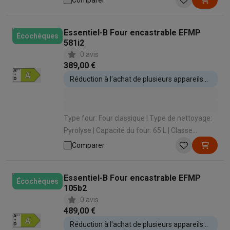
Comparer
(cuire sur 3 niveaux)
Essentiel-B Four encastrable EFMP
Écochèques
581i2
0 avis
389,00 €
Réduction à l'achat de plusieurs appareils
encastrables
Type four: Four classique | Type de nettoyage:
Pyrolyse | Capacité du four: 65 L | Classe
énergétique: A+ | Type de cuisson: Air pulsé
Comparer
(cuire sur 3 niveaux)
Essentiel-B Four encastrable EFMP
Écochèques
105b2
0 avis
489,00 €
Réduction à l'achat de plusieurs appareils