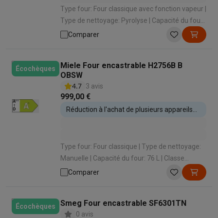
Type four: Four classique avec fonction vapeur |
Type de nettoyage: Pyrolyse | Capacité du four:
76 L | Classe énergétique: A+ | Type de cuisson:
Comparer
Air pulsé et fonction vapeur
Miele Four encastrable H2756B B
Écochèques
OBSW
4.7
3 avis
999,00 €
Réduction à l'achat de plusieurs appareils
encastrables
Type four: Four classique | Type de nettoyage:
Manuelle | Capacité du four: 76 L | Classe
énergétique: A+ | Type de cuisson: Air pulsé
Comparer
(cuire sur 3 niveaux)
Smeg Four encastrable SF6301TN
Écochèques
0 avis