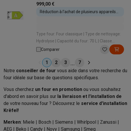
999,00 €
Réduction à l'achat de plusieurs appareils
encastrables
Type four: Four classique | Type de nettoyage:
Hydrolyse | Capacité du four: 70 L | Classe
énergétique: A+ | Type de cuisson: Air pulsé
Comparer
(cuire sur 3 niveaux)
1
2
3
7
Notre
conseiller de four
vous aide dans votre recherche du
four idéale sur base de questions spécifiques.
Vous cherchez
un four en promotion
ou vous souhaitez
d'abord en savoir plus sur
la livraison et l'installation de
de votre nouveau four ? Découvrez le
service d'installation
Krëfel!
Merken
: Miele | Bosch | Siemens | Whirlpool | Zanussi |
AEG | Beko | Candy | Novy | Samsung | Smeg