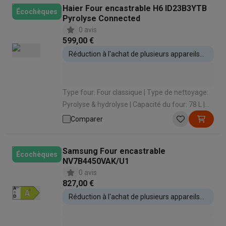
Haier Four encastrable H6 ID23B3YTB
Écochèques
Pyrolyse Connected
0 avis
599,00 €
Réduction à l'achat de plusieurs appareils
encastrables
Type four: Four classique | Type de nettoyage:
Pyrolyse & hydrolyse | Capacité du four: 78 L |
Classe énergétique: A++ | Type de cuisson: Air
Comparer
pulsé (cuire sur 3 niveaux)
Samsung Four encastrable
Écochèques
NV7B4450VAK/U1
0 avis
827,00 €
Réduction à l'achat de plusieurs appareils
encastrables