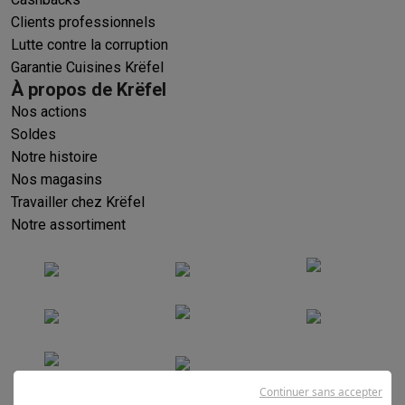
Clients professionnels
Lutte contre la corruption
Garantie Cuisines Krëfel
À propos de Krëfel
Nos actions
Soldes
Notre histoire
Nos magasins
Travailler chez Krëfel
Notre assortiment
Continuer sans accepter
Conditions générales de vente