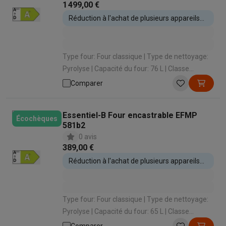
1 499,00 €
Réduction à l'achat de plusieurs appareils
encastrables
Type four: Four classique | Type de nettoyage:
Pyrolyse | Capacité du four: 76 L | Classe
énergétique: A+ | Type de cuisson: Air pulsé
Comparer
(cuire sur 3 niveaux)
Essentiel-B Four encastrable EFMP
Écochèques
581b2
0 avis
389,00 €
Réduction à l'achat de plusieurs appareils
encastrables
Type four: Four classique | Type de nettoyage:
Pyrolyse | Capacité du four: 65 L | Classe
énergétique: A+ | Type de cuisson: Air pulsé