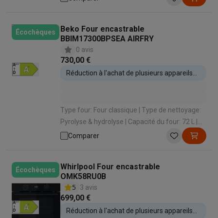
(cuire sur 2 niveaux)
Beko Four encastrable
Écochèques
BBIM17300BPSEA AIRFRY
0 avis
730,00 €
Réduction à l'achat de plusieurs appareils
encastrables
Type four: Four classique | Type de nettoyage:
Pyrolyse & hydrolyse | Capacité du four: 72 L |
Classe énergétique: A+ | Type de cuisson: Air
Comparer
pulsé (cuire sur 3 niveaux)
Whirlpool Four encastrable
Écochèques
OMK58RU0B
5
3 avis
699,00 €
Réduction à l'achat de plusieurs appareils