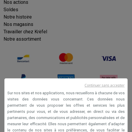
Reconditionné
Nos actions
Smartphones reconditionnés
Tablettes reconditionnés
Ordinate
Soldes
Ménage
Notre histoire
Machines à laver avec des éco-chèques
Sèche-linge avec des
Nos magasins
Petits appareils de cuisine
Travailler chez Krëfel
Petits appareils de cuisine avec des éco-chèques
Machines à
Notre assortiment
Grands appareils de cuisine
Lave-vaisselle avec des éco-chèques
Réfrigerateurs avec de
Climatiseurs
Climatiseurs avec des éco-chèques
TV & audio
TV avec des éco-cheques
Enceintes Bluetooth avec des éco-
Continuer sans accepter
Multimédie & téléphonie
Sur nos sites et nos applications, nous recueillons à chacune de vos
Smartphones avec des éco-cheques
Tablettes avec des éco-
visites des données vous concernant. Ces données nous
En route
permettent de vous proposer les offres et services les plus
Conditions générales de vente
Trottinettes électriques avec des éco-chèques
pertinents pour vous, et de vous adresser, en direct ou via des
Initiatives écologiques
Privacy
partenaires, des communications et publicités personnalisées et de
Impact
Économies d'énergie
Recyclez votre vieux électro
mesurer leur efficacité. Elles nous permettent également d’adapter
Disclaimer
Info & actions
le contenu de nos sites à vos préférences, de vous faciliter le