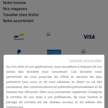
Éco-chèques info
Tous les produits éco
Toutes les promotions
Notre histoire
Reconditionné
Nos magasins
Smartphones reconditionnés
Tablettes reconditionnés
Ordinate
Travailler chez Krëfel
Ménage
Notre assortiment
Machines à laver avec des éco-chèques
Sèche-linge avec des
Petits appareils de cuisine
Petits appareils de cuisine avec des éco-chèques
Machines à
Grands appareils de cuisine
Lave-vaisselle avec des éco-chèques
Réfrigerateurs avec de
Climatiseurs
Climatiseurs avec des éco-chèques
Continuer sans accepter
TV & audio
Sur nos sites et nos applications, nous recueillons à chacune de vos
TV avec des éco-cheques
Enceintes Bluetooth avec des éco-
visites des données vous concernant. Ces données nous
Multimédie & téléphonie
permettent de vous proposer les offres et services les plus
Conditions générales de vente
pertinents pour vous, et de vous adresser, en direct ou via des
Smartphones avec des éco-cheques
Tablettes avec des éco-
Privacy
partenaires, des communications et publicités personnalisées et de
En route
mesurer leur efficacité. Elles nous permettent également d’adapter
Disclaimer
Trottinettes électriques avec des éco-chèques
le contenu de nos sites à vos préférences, de vous faciliter le
Initiatives écologiques
Cookies
partage de contenu sur les réseaux sociaux et de réaliser des
Impact
Économies d'énergie
Recyclez votre vieux électro
statistiques.