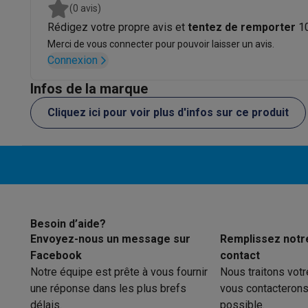
Initiatives écologiques
(0 avis)
Impact
Économies d'énergie
Recyclez votre vieux électro
Rédigez votre propre avis et
tentez de remporter
1
Info & actions
Merci de vous connecter pour pouvoir laisser un avis.
Soldes
Toutes les soldes
Soldes gros électro
Soldes petit
Connexion
Actions
Deals du moment
Promotions
Cashbacks
Soldes
Bl
Voici pourquoi choisir Krëfel
Livraison offerte
Garantie du m
Infos de la marque
Installation à domicile
Installation gros électro
Installation
Cliquez ici pour voir plus d'infos sur ce produit
Modes de paiement
Gift card
Écochèques
Acheter à crédit
A
Service client
Réparation de votre appareil
Vérifiez votre h
Gros électro & encastrable
Trouvez votre machine à laver 
Petit électro
Beauté & santé
Ménage
Cuisine
Plus...
Télévision & Audio
Choisissez votre télévision idéale
Une 
Sport & Loisirs
Choisir une montre connectée
Choisir une t
Besoin d’aide?
Outlet
Envoyez-nous un message sur
Remplissez notr
Outlet
Toutes nos offres outlet
Outlet multimedia & téléph
Facebook
contact
Notre équipe est prête à vous fournir
Nous traitons vot
une réponse dans les plus brefs
vous contacterons
délais.
possible.