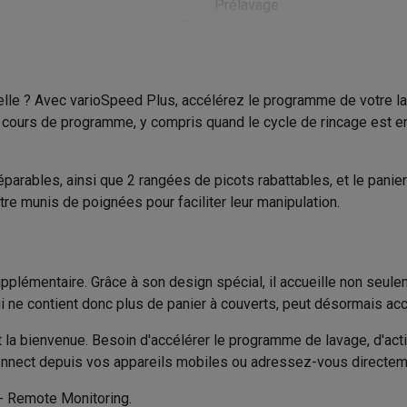
Prélavage
to instantanés
Appareils Canon
Appareils Nikon
Objectifs
B
Fonction demi-charge
artes SD
Trépieds & supports
Accessoires action cam
42 dB
Autres programmes
M avec touches
Smartphones reconditionnés
iPhone 17
Samsung 
elle ? Avec varioSpeed Plus, accélérez le programme de votre la
Tiroir à couverts
Température maximale de lav
n cours de programme, y compris quand le cycle de rincage est en
14
es coques
Protections d'écran
Coques iPhone 17
Coques Galaxy 
Durée éco-programme
té
Bracelets
Chargeurs
6
arables, ainsi que 2 rangées de picots rabattables, et le panier
les USB C
Câbles lightning
Powerbanks
Produit information
re munis de poignées pour faciliter leur manipulation.
il
Supports GSM voiture
Cartes micro SD
Autres accessoires
hnique de séchage active
Code Krëfel
es
Statique / Chaleur propre
Marque
ook
PC portables Windows
PC Copilot+
Chromebooks
Écrans PC
O
pplémentaire. Grâce à son design spécial, il accueille non seule
sques PC
Microphones
Stations d'acceuil
Lecteurs CD externes
ui ne contient donc plus de panier à couverts, peut désormais accu
EAN
 Tab
Housses pour tablette
Liseuses
Accessoires
51.8 kg
st la bienvenue. Besoin d'accélérer le programme de lavage, d'ac
Code du vendeur
Connect depuis vos appareils mobiles ou adressez-vous directeme
600 mm
& Wi-Fi
Mesh Wi-Fi
Switchs
Câbles de réseau
Sécurité des produits
Cartes SD
CD & DVD
e - Remote Monitoring.
600 mm