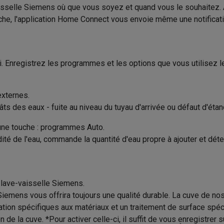
iciels
sselle Siemens où que vous soyez et quand vous le souhaitez. A
Opérateur économique respon
rts
Tapis de souris
Autres accessoires
845 mm
èche, l'application Home Connect vous envoie même une notificat
dans l’UE
Acier inoxydable
yStation
Casques PlayStation
Casques VR Playstation
Accessoire
Adresse
 Nintendo Switch
Casques Nintendo Switch
Accessoires Nintend
i. Enregistrez les programmes et les options que vous utilisez 
s Xbox
Adresse email
uris gaming
Claviers gaming
Manettes gaming PC
Inox - argent - gris
es gaming
Bureaux gamer
TV gaming
Écrans gaming
Casques de réa
externes.
 des eaux - fuite au niveau du tuyau d'arrivée ou défaut d'étanch
té
Bracelets
Chargeurs
une touche : programmes Auto.
essoires trottinettes
Accessoires GPS
é de l'eau, commande la quantité d'eau propre à ajouter et déterm
alarme
Détecteur de mouvements
Sonnettes connectées
Détecteu
SumUp
y
Assistant vocal
Stations météo
 Streamer
Apple TV
Piles & chargeurs
Prises & adaptateurs
n lave-vaisselle Siemens.
s
Machines expresso connectées
Fours connectés
Robots de cui
Siemens vous offrira toujours une qualité durable. La cuve de no
tés
Traitement de l'air connectés
Aspirateurs connectés
Pèse-per
ation spécifiques aux matériaux et un traitement de surface spé
on de la cuve. *Pour activer celle-ci, il suffit de vous enregis