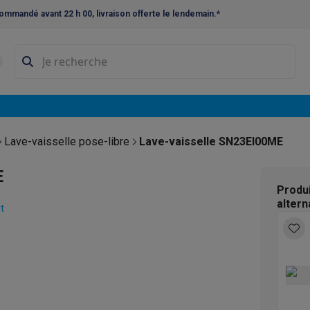
ommandé avant 22 h 00, livraison offerte le lendemain.*
ne à laver et sèche-linge
Lave-linges séchants
Cadres de superp
s
Lave-vaisselle pose-libre
ables
Réfrigérateurs pose-libre
Frigos américains
Caves à vin
Cong
 encastrables
Réfrigérateurs encastrables
Congélateurs encastra
Lave-vaisselle pose-libre
Lave-vaisselle SN23EI00ME
ues vitrocéramiques
Taques au gaz
Taques avec hotte intégrée
P
E
Produ
altern
triques
Cuisinières au gaz
t
à café et expresso
nes à expresso
Machines à capsules & dosettes
Nespresso
Dol
cheuses
Machines à jus
Cuits oeufs
Yaourtières
Accessoires
ines à croque-monsieur
Accessoires