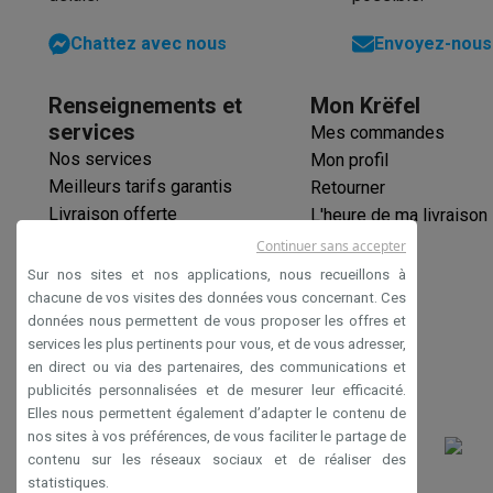
Chattez avec nous
Envoyez-nous 
Renseignements et
Mon Krëfel
services
Mes commandes
Nos services
Mon profil
Meilleurs tarifs garantis
Retourner
Livraison offerte
L'heure de ma livraison
Garantie prolongée
Continuer sans accepter
Éco-chèques
Sur nos sites et nos applications, nous recueillons à
Paiement sécurisé
chacune de vos visites des données vous concernant. Ces
données nous permettent de vous proposer les offres et
Déclaration d'accessibilité
services les plus pertinents pour vous, et de vous adresser,
en direct ou via des partenaires, des communications et
publicités personnalisées et de mesurer leur efficacité.
Elles nous permettent également d’adapter le contenu de
nos sites à vos préférences, de vous faciliter le partage de
contenu sur les réseaux sociaux et de réaliser des
statistiques.