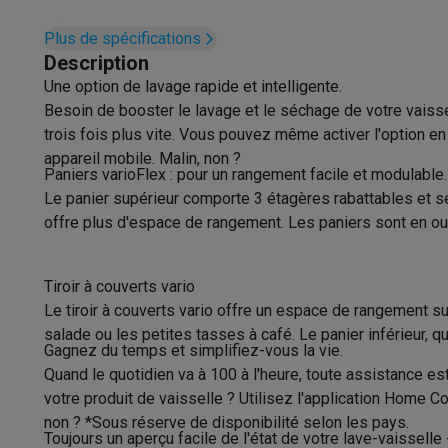
Appareils photo
Appareils photo numériques
Appareils pho
Classe de niveau sonore
Vidéo
GoPro
Action cams
Drones
Caméscopes
Plus de spécifications
Accessoires photo
Housses de transport
Flashs & filtres
C
Description
Niveau sonore
Téléphonie & montres connectées
Une option de lavage rapide et intelligente.
GSM
Smartphones
Apple iPhone
Smartphones Samsung
GS
Besoin de booster le lavage et le séchage de votre vaiss
Rangement couverts
Reconditionné
Smartphones reconditionnés
Rachat
trois fois plus vite. Vous pouvez même activer l'option e
Nombre de couverts
Protection GSM
Coques iPhone
Coques Samsung
Toutes l
appareil mobile. Malin, non ?
Paniers varioFlex : pour un rangement facile et modulable.
Montres connectées
Montres connectées
Trackers d’activi
Nombre de programmes
Le panier supérieur comporte 3 étagères rabattables et sép
Chargeurs GSM
Chargeurs et câbles
Chargeurs sans fil
Câb
offre plus d'espace de rangement. Les paniers sont en out
Accessoires GSM
AirTags & traceurs GPS
Écouteurs sans f
Système de séchage
Tec
Téléphones fixes
Téléphones fixes
Talkie walkie
Babyphon
Type de système de séchage
Condensation 
Ordinateurs & tablettes
Tiroir à couverts vario
Ordinateurs
PC portables
PC portables gamer
Apple MacB
Le tiroir à couverts vario offre un espace de rangement su
Caractéristiques physiques
Périphériques IT
Souris
Claviers
Webcams
Enceintes PC
Ca
salade ou les petites tasses à café. Le panier inférieur, q
Gagnez du temps et simplifiez-vous la vie.
Tablettes & liseuses
Tablettes
Apple iPad
Samsung Galaxy
Poids
Quand le quotidien va à 100 à l'heure, toute assistance e
Imprimer
Imprimantes
Cartouches d'encre & papier
Cricut
votre produit de vaisselle ? Utilisez l'application Home 
Largeur
Réseau & wifi
Routeurs & points d'accès
Adaptateurs CPL 
non ? *Sous réserve de disponibilité selon les pays.
Mémoire & stockage
Disques durs externes
SSD
Clés USB
Toujours un aperçu facile de l'état de votre lave-vaissell
Profondeur