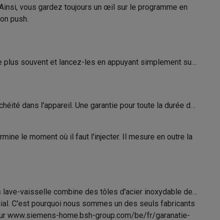
insi, vous gardez toujours un œil sur le programme en
sable
SIEMENS
ion push.
Duitsland Carl-Wery-Strasse 34 81739
s Playstation
Munchen
o Switch
le plus souvent et lancez-les en appuyant simplement sur
www.bsh-group.com
lité virtuelle
SimRacing
Manettes gaming smartphones
Accessoi
éité dans l'appareil. Une garantie pour toute la durée de
ine le moment où il faut l'injecter. Il mesure en outre la
rs de fumée
AirTags & traceurs GPS
sine connectés
s lave-vaisselle combine des tôles d'acier inoxydable de
sonne connectés
Brosses à dents électriques connectées
Babyp
cial. C'est pourquoi nous sommes un des seuls fabricants
trer sur www.siemens-home.bsh-group.com/be/fr/garanatie-