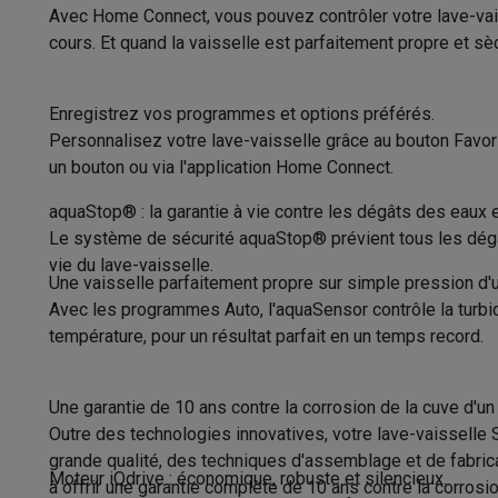
Logiciels
Windows & Microsoft Office
Anti-Virus
Autres log
Avec Home Connect, vous pouvez contrôler votre lave-vai
Accessoires IT
Chargeurs & câbles
Housses & sacs
Suppo
Hauteur
cours. Et quand la vaisselle est parfaitement propre et s
Gaming
Matériaux cuve
PlayStation
PlayStation 5
Jeux PS5
Jeux PS4
Manettes Pla
Enregistrez vos programmes et options préférés.
Nintendo
Nintendo Switch 2
Jeux Nintendo Switch
Manettes
Pieds réglables
Personnalisez votre lave-vaisselle grâce au bouton Favor
Xbox
Jeux Xbox
Manettes Xbox
Casques Xbox
Accessoire
un bouton ou via l'application Home Connect.
PC gaming
PC portables gamer
PC gamer
Écrans gaming
So
Couleur
Setup gaming
Casques gaming
Microphones gaming
Chais
aquaStop® : la garantie à vie contre les dégâts des eaux 
Confort
Maison & objets connectés
Le système de sécurité aquaStop® prévient tous les dégâts
Montres connectées
Montres connectées
Trackers d’activi
vie du lave-vaisselle.
Éclairage intérieur
Une vaisselle parfaitement propre sur simple pression d'
Mobilité
Trottinettes électriques
Dashcams
GPS
Coyote
Acc
Avec les programmes Auto, l'aquaSensor contrôle la turbidit
Sécurité & protection
Caméras de surveillance
Système d’
Paniers flexible
température, pour un résultat parfait en un temps record.
Paiement connecté
Terminaux de paiement
Accessoires 
Indication du temps restant
Ambiance & confort
Éclairage
Panneaux solaires plug & pla
Divertissement
Smart TV
Enceintes connectées
Google TV
Une garantie de 10 ans contre la corrosion de la cuve d'u
Sécurité dégâts des eaux
Cuisine
Réfrigérateurs connectés
Lave-vaisselle connecté
Outre des technologies innovatives, votre lave-vaisselle 
Indicateur de sel & de liquide de
Ménage & santé
Lave-linge connectés
Sèche-linge connec
grande qualité, des techniques d'assemblage et de fabric
Moteur iQdrive : économique, robuste et silencieux.
rinçage
Produits éco
à offrir une garantie complète de 10 ans contre la corrosi