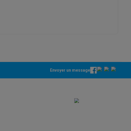
ppareil
Swap ProteKt
Envoyer un message
t accessoires