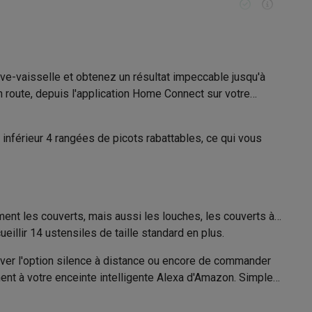
Entretien machine, Programme préféré
Galaxy Fold8
ve-vaisselle et obtenez un résultat impeccable jusqu'à
age
70 °C
 route, depuis l'application Home Connect sur votre
S26
Coques Galaxy Flip8 & Fold8 (Ultra)
275 min
 inférieur 4 rangées de picots rabattables, ce qui vous
11005669
Siemens
rdinateurs de bureau
ment les couverts, mais aussi les louches, les couverts à
eillir 14 ustensiles de taille standard en plus.
4242003926376
tiver l'option silence à distance ou encore de commander
SN23EI00ME
nt à votre enceinte intelligente Alexa d'Amazon. Simple,