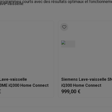
rogrammes courts avec des résultats optimaux et fonctionnemen
ave-vaisselle.
ions éco
nateurs portables reconditionnés
Rachat
Départ différé
c des éco-chèques
Aspirateurs avec des éco-chèques
Fers à rep
es à café avec des éco-cheques
Machines à soda avec des éco
24 h
c des éco-chèques
Congélateurs avec des éco-chèques
Fours av
Boutons
Lave-vaisselle
Siemens Lave-vaisselle S
éco-cheques
Casques avec des éco-cheques
Écouteurs avec de
3ME iQ300 Home Connect
iQ300 Home Connect
€
999,00 €
éco-cheques
PC portables avec des éco-cheques
Écrans PC ave