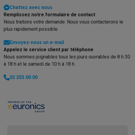
Info & actions
Chattez avec nous
Soldes
Toutes les soldes
Soldes gros électro
Soldes petit élec
Remplissez notre formulaire de contact
Actions
Deals du moment
Promotions
Cashbacks
Soldes
Black F
Nous traitons votre demande. Nous vous contacterons le
Voici pourquoi choisir Krëfel
Livraison offerte
Garantie du meille
plus rapidement possible.
Installation à domicile
Installation gros électro
Installation enca
Envoyez-nous un e-mail
Modes de paiement
Gift card
Écochèques
Acheter à crédit
Alma 
Appelez le service client par téléphone
Service client
Réparation de votre appareil
Vérifiez votre heure 
Nous sommes joignables tous les jours ouvrables de 8 h 30
Gros électro & encastrable
Trouvez votre machine à laver idéal
à 18 h et le samedi de 10 h à 18 h.
Petit électro
Beauté & santé
Ménage
Cuisine
Plus...
Télévision & Audio
Choisissez votre télévision idéale
Une encei
02 255 00 00
Sport & Loisirs
Choisir une montre connectée
Choisir une trotti
Outlet
Outlet
Toutes nos offres outlet
Outlet multimedia & téléphonie
O