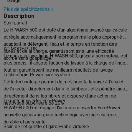
lavage
Hygiène dentaire
Brosses à dents électriques
Brossettes
Hydro
Plus de spécifications
Rasage
Rasoirs électriques
Tondeuses barbe
Tondeuses multif
Description
Épilation
Épilateurs à lumière pulsée
Épilateurs
Rasoirs électriq
Soin parfait
Beauté
Soin du visage
Masques LED
Miroirs
Manucure & pédicu
Le H-WASH 500 est doté d'un algorithme avancé qui calcule
Massage
Massage pieds
Sièges de massage
Massage cou & 
et règle automatiquement le programme le plus approprié en
Santé
Pèse-personne
Tensiomètres
Électrostimulation
Appareils
adaptant le détergent, l'eau et le temps en fonction des
KG MODE PLUS
Pour le bébé
Babyphones
Tire-laits
Chauffe-biberons
Aérosols
H
fibres et de la charge, garantissant ainsi une efficacité
Le nouveau lave-linge H-WASH 500, grâce à son moteur, est
accrue sans gaspillage.
TV, audio & photo
plus précis : il adapte l'action de lavage à la charge de linge
TV & projecteurs
TV
TV avec barre de son
TV 2026
TV LG
TV Sam
tout en garantissant les meilleurs résultats de lavage
Périphériques TV
Barres de son
Home-cinema
Amplificateurs
Me
Technologie Power care system
Casques & Écouteurs
Casques
Casques Bluetooth
Écouteurs
Éco
Cette technologie permet de mélanger la lessive à l’eau et
Enceintes
Enceintes
Enceintes Bluetooth
Enceintes connectées
de l’injecter directement dans le tambour ; elle pénètre ainsi
Audio domestique
Radios & réveils
Tourne-disque
Chaînes hifi
directement dans les fibres et dispose d’une action de
Le moteur inverter Eco-Power
Navigation
Dashcams
GPS
Coyote
Accessoires GPS
nettoyage supérieure de 20%
H-WASH 500 est équipé d'un moteur Inverter Eco-Power
Accessoires TV & audio
Supports
Câbles
Lecteurs multimédias
nouvelle génération, une technologie avec une courroie
Appareils photo
Appareils photo numériques
Appareils photo i
durable et puissante..
Vidéo
GoPro
Action cams
Drones
Caméscopes
Scan de l'étiquette et garde-robe virtuelle