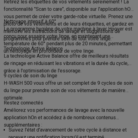
Accessoires photo
Housses de transport
Flashs & filtres
Carte
Retirez les étiquettes de vos vêtements sereinement ! La
Téléphonie & montres connectées
fonctionnalité "Scan to care", disponible sur l'application hOn,
GSM
Smartphones
Apple iPhone
Smartphones Samsung
GSM av
vous permet de créer votre garde-robe virtuelle. Prenez une
Nettoyage intensif à 60°
Reconditionné
Smartphones reconditionnés
Rachat
photo de vos vêtements et de leurs étiquettes, et gardez en
Le programme hygiène de votre machine à laver Hoover est
Protection GSM
Coques iPhone
Coques Samsung
Toutes les c
mémoire les instructions de lavage et suggestions de
conçu pour assainir votre linge, en maintenant une
Montres connectées
Montres connectées
Trackers d’activité
Br
programmes pour prendre soin de tout votre linge.
température de 60° pendant plus de 20 minutes, permettant
Chargeurs GSM
Chargeurs et câbles
Chargeurs sans fil
Câbles 
Technologie Active Balance
un nettoyage en profondeur de votre linge.
Accessoires GSM
AirTags & traceurs GPS
Écouteurs sans fil
Su
La technologie Active Balance offre de meilleurs résultats
Téléphones fixes
Téléphones fixes
Talkie walkie
Babyphones
de rinçage en réduisant les vibrations et la durée du cycle,
Ordinateurs & tablettes
grâce à l'optimisation de l'essorage.
9 cycles de soin du linge
Ordinateurs
PC portables
PC portables gamer
Apple MacBook
P
H-WASH 500 vous offre un set complet de 9 cycles de soin
Périphériques IT
Souris
Claviers
Webcams
Enceintes PC
Casque
du linge pour prendre soin de vos vêtements de manière
Tablettes & liseuses
Tablettes
Apple iPad
Samsung Galaxy Tab
optimale.
Imprimer
Imprimantes
Cartouches d'encre & papier
Cricut
Restez connectés
Réseau & wifi
Routeurs & points d'accès
Adaptateurs CPL & Wi
Améliorez vos performances de lavage avec la nouvelle
Mémoire & stockage
Disques durs externes
SSD
Clés USB
Cart
application hOn et accédez à de nombreux contenus
Logiciels
Windows & Microsoft Office
Anti-Virus
Autres logiciel
supplémentaires :
Suivez l'état d'avancement de votre cycle à distance et
Accessoires IT
Chargeurs & câbles
Housses & sacs
Supports
T
recevez une notification lorsqu'il est terminé.