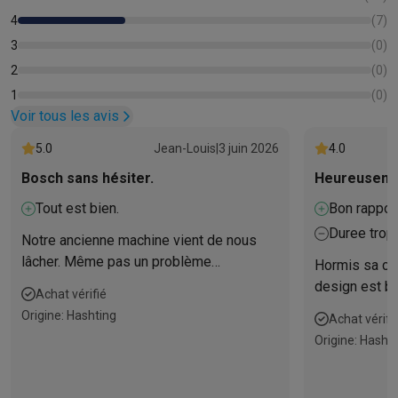
4
(
7
)
3
(
0
)
2
(
0
)
1
(
0
)
Voir tous les avis
5.0
Jean-Louis
|
3 juin 2026
4.0
Bosch sans hésiter.
Heureusemen
Tout est bien.
Bon rapport
Duree trop
Notre ancienne machine vient de nous
lâcher. Même pas un problème
Hormis sa cou
électronique. Le verrou de la porte a
design est be
Achat vérifié
laché. Il faut dire qu’après 20 ans de
attentes de l
Origine: Hashting
Achat vérifi
bons et loyaux services, elle était un peu
Origine: Hasht
fatiguée. Reprise du nouveau modèle.
Déjà utilisée et super satisfaisante avec
tout en mieux par rapport à la précédente.