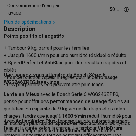
Accessoires photo
Housses de transport
Flashs & filtres
Carte
Consommation d'eau par
Téléphonie & montres connectées
50 L
lavage
GSM
Smartphones
Apple iPhone
Smartphones Samsung
GSM av
Plus de spécifications
Reconditionné
Smartphones reconditionnés
Rachat
Description
Protection GSM
Coques iPhone
Coques Samsung
Toutes les c
Points positifs et négatifs
Montres connectées
Montres connectées
Trackers d’activité
Br
Chargeurs GSM
Chargeurs et câbles
Chargeurs sans fil
Câbles 
+
Tambour 9 kg, parfait pour les familles
Accessoires GSM
AirTags & traceurs GPS
Écouteurs sans fil
Su
+
Jusqu’à 1600 t/min pour une humidité résiduelle réduite
Téléphones fixes
Téléphones fixes
Talkie walkie
Babyphones
+
SpeedPerfect et AntiStain pour des résultats rapides et
Ordinateurs & tablettes
ciblés
Que pouvez-vous attendre du Bosch Série 6
Ordinateurs
PC portables
PC portables gamer
Apple MacBook
P
- Pas de fonction vapeur intégrée pour le défroissage
WGG246ZPFG lave-linge
Périphériques IT
Souris
Claviers
Webcams
Enceintes PC
Casque
- Les programmes éco peuvent être plus longs
Tablettes & liseuses
Tablettes
Apple iPad
Samsung Galaxy Tab
La vie en Mieux
avec le Bosch Série 6 WGG246ZPFG,
Imprimer
Imprimantes
Cartouches d'encre & papier
Cricut
pensé pour offrir des
performances de lavage
fiables au
Réseau & wifi
Routeurs & points d'accès
Adaptateurs CPL & Wi
quotidien. Sa capacité de
9 kg
accueille draps et grandes
Mémoire & stockage
Disques durs externes
SSD
Clés USB
Cart
charges, tandis que jusqu’à
1600 t/min
réduit l’humidité pour
Avec
ActiveWater Plus
, l’appareil ajuste automatiquement
Logiciels
Windows & Microsoft Office
Anti-Virus
Autres logiciel
un séchage plus rapide.
SpeedPerfect
accélère les cycles
l’eau et la durée selon la charge. Le tambour
VarioDrum
Accessoires IT
Chargeurs & câbles
Housses & sacs
Supports
T
quand le temps presse et
AntiStain
cible les taches
protège les textiles tout en nettoyant efficacement. Des