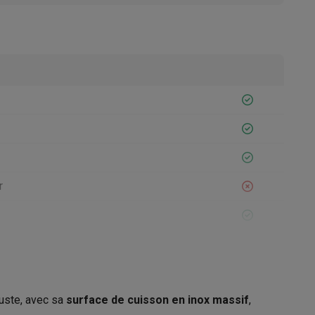
Accessoires
r
21006893
buste, avec sa
surface de cuisson en inox massif
,
Riviera & Bar