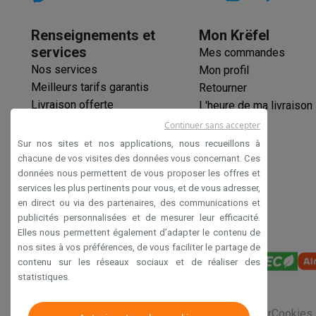
sens, trop 
Trottinettes électriques avec des éco-chèques
Initiatives écologiques
De plus trè
Renseignements et
Mon Krëfel
collecté e
Impact
Économies d'énergie
Recyclez votre vieux électro
services
Mes commandes
organisme c
Info & actions
Nos services
Mon profil
Soldes
Toutes les soldes
Soldes gros électro
Soldes petit
Meilleurs tarifs garantis
Retourner
Actions
Deals du moment
Promotions
Cashbacks
Soldes
Bl
Livraison offerte
L'heure de ma livraison
Voici pourquoi choisir Krëfel
Livraison offerte
Garantie du m
Garantie prolongée
Installation à domicile
Installation gros électro
Installation
Continuer sans accepter
Éco-chèques
Modes de paiement
Gift card
Écochèques
Acheter à crédit
A
Sur nos sites et nos applications, nous recueillons à
Paiement sécurisé
Service client
Réparation de votre appareil
Vérifiez votre h
chacune de vos visites des données vous concernant. Ces
données nous permettent de vous proposer les offres et
Déclaration d'accessibilité
Gros électro & encastrable
Trouvez votre machine à laver 
services les plus pertinents pour vous, et de vous adresser,
Petit électro
Beauté & santé
Ménage
Cuisine
Plus...
en direct ou via des partenaires, des communications et
Télévision & Audio
Choisissez votre télévision idéale
Une 
publicités personnalisées et de mesurer leur efficacité.
Sport & Loisirs
Choisir une montre connectée
Choisir une t
Elles nous permettent également d’adapter le contenu de
Outlet
nos sites à vos préférences, de vous faciliter le partage de
contenu sur les réseaux sociaux et de réaliser des
Outlet
Toutes nos offres outlet
Outlet multimedia & téléph
statistiques.
Conditions générales de vente
Privacy
Disclaimer
Cookies