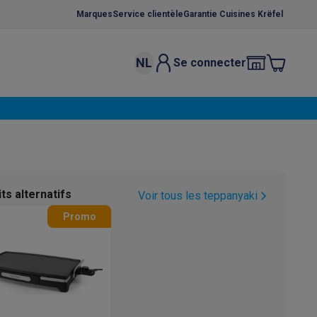
Marques
Service clientèle
Garantie Cuisines Krëfel
NL
Se connecter
osition et socles
Étendoirs à linge
élateurs
bles
Caves à vin encastrables
Micro-ondes encastrables
Machines
oêles
Casseroles
ts alternatifs
Voir tous les teppanyaki
Promo
ce Gusto
Cafetières
Café, capsules & dosettes
Accessoires