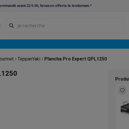
ommandé avant 22 h 00, livraison offerte le lendemain.*
ne à laver et sèche-linge
Lave-linges séchants
Cadres de superp
s
Lave-vaisselle pose-libre
ables
Réfrigérateurs pose-libre
Frigos américains
Caves à vin
Cong
 encastrables
Réfrigérateurs encastrables
Congélateurs encastra
ourmet
TeppanYaki
Plancha Pro Expert QPL1250
ues vitrocéramiques
Taques au gaz
Taques avec hotte intégrée
P
PL1250
Produi
triques
Cuisinières au gaz
à café et expresso
nes à expresso
Machines à capsules & dosettes
Nespresso
Dol
cheuses
Machines à jus
Cuits oeufs
Yaourtières
Accessoires
ines à croque-monsieur
Accessoires