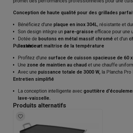
promet des performances professionnelles pour une cuisin
Appareils photo
Appareils photo numériques
Appareils pho
Poids
Vidéo
GoPro
Action cams
Drones
Caméscopes
Conception de haute qualité pour des grillades parfa
Accessoires photo
Housses de transport
Flashs & filtres
C
Caractéristiques physiques
Téléphonie & montres connectées
Bénéficiez d'une
plaque en inox 304L
, résistante et d
GSM
Smartphones
Apple iPhone
Smartphones Samsung
GS
Son design intègre un
pare-graisse
efficace pour une u
Matériel de l'appareil
Dotée de
boutons en métal massif chromé
et d'un
c
Reconditionné
Smartphones reconditionnés
Rachat
Dimensions de la plaque de cuisson
Puissance et maîtrise de la température
l'extérieur.
Protection GSM
Coques iPhone
Coques Samsung
Toutes l
Montres connectées
Montres connectées
Trackers d’activi
Lumière de température
Profitez d'une
surface de cuisson spacieuse de 60 
Chargeurs GSM
Chargeurs et câbles
Chargeurs sans fil
Câb
Une
zone de maintien au chaud
et une chauffe unifor
Accessoires GSM
AirTags & traceurs GPS
Écouteurs sans f
Type de plaque
Avec une
puissance totale de 3000 W,
la Plancha Pro 
Téléphones fixes
Téléphones fixes
Talkie walkie
Babyphon
Entretien simplifié
Ordinateurs & tablettes
Ordinateurs
PC portables
PC portables gamer
Apple MacB
La conception intelligente avec
gouttière d'écouleme
lave-vaisselle.
Périphériques IT
Souris
Claviers
Webcams
Enceintes PC
Ca
Produits alternatifs
Tablettes & liseuses
Tablettes
Apple iPad
Samsung Galaxy
Imprimer
Imprimantes
Cartouches d'encre & papier
Cricut
Réseau & wifi
Routeurs & points d'accès
Adaptateurs CPL 
Mémoire & stockage
Disques durs externes
SSD
Clés USB