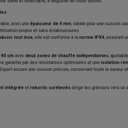
e saine et délectable, à déguster en toute saison.
to instantanés
Appareils Canon
Appareils Nikon
Objectifs
25 kg
EAN
ites
artes SD
Trépieds & supports
Accessoires action cam
Code du vendeur
urable, avec une
épaisseur de 4 mm
, idéale pour une cuisson sai
M avec touches
Smartphones reconditionnés
iPhone 17
Samsung 
tilisation propre et sans éclaboussures.
Sécurité des produits
Inox
hâssis tout inox
, elle est conforme à la
norme IPX4
, assurant u
40 x 60 cm
Opérateur économique respon
es coques
Protections d'écran
Coques iPhone 17
Coques Galaxy 
dans l’UE
té
Bracelets
Chargeurs
x 40 cm
avec
deux zones de chauffe indépendantes
, ajustab
les USB C
Câbles lightning
Powerbanks
me garantie par des résistances optimisées et une
isolation re
Adresse
il
Supports GSM voiture
Cartes micro SD
Autres accessoires
Plaque plate
Expert assure une cuisson précise, conservant toute la saveur et
es
Numéro de téléphone
ook
PC portables Windows
PC Copilot+
Chromebooks
Écrans PC
O
nt intégrée
et
rebords surélevés
dirige les graisses vers un
Adresse email
sques PC
Microphones
Stations d'acceuil
Lecteurs CD externes
 Tab
Housses pour tablette
Liseuses
Accessoires
& Wi-Fi
Mesh Wi-Fi
Switchs
Câbles de réseau
Cartes SD
CD & DVD