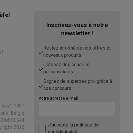
ëfel
Inscrivez-vous à notre
newsletter !
Restez informé de nos offres et
el
nouveaux produits.
Obtenez des conseils
ppareil
Swap ProteKt
personnalisés.
Gagnez de superbes prix grâce à
nos concours.
Votre adresse e-mail
T Sas", 1851
t accessoires
ek, België
400.673.544
J'accepte
la politique de
right 2026
confidentialité.