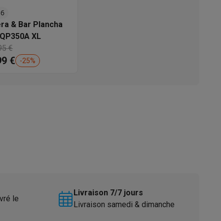
.6
s
Tables de cuisson électriques
Accessoires
era & Bar Plancha
l QP350A XL
95 €
s
99 €
-
25
%
d'aspirateur
Accessoires
es
Accessoires
Livraison 7/7 jours
vré le
Livraison samedi & dimanche
osition et socles
Étendoirs à linge