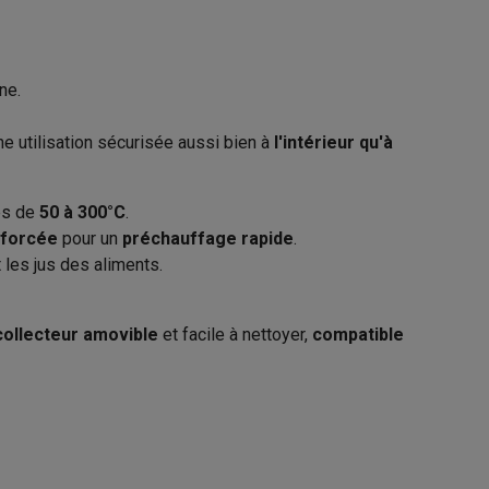
3576160028415
QPL1250 PRO INOX EXPERT
ne.
Galaxy Fold8
ne utilisation sécurisée aussi bien à
l'intérieur qu'à
sable
S26
Coques Galaxy Flip8 & Fold8 (Ultra)
RIVIERA & BAR
les de
50 à 300°C
.
Frankrijk Rue Thomas Edison 8 67450
nforcée
pour un
préchauffage rapide
.
Strasbourg
 les jus des aliments.
333881866
rdinateurs de bureau
collecteur amovible
et facile à nettoyer,
compatible
adminsales-fr@lavafields.com