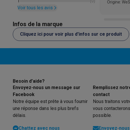
1
(
0
)
Origine: We
Produits éco
température
Voir tous les avis
Éco-chèques
allons cui
Éco-chèques info
Tous les produits éco
Toutes les promot
et entreteni
Infos de la marque
Reconditionné
simple, l'a
Smartphones reconditionnés
Tablettes reconditionnés
Ordi
facile. Le n
Cliquez ici pour voir plus d'infos sur ce produit
Ménage
laborieux. 
Machines à laver avec des éco-chèques
Sèche-linge ave
recommandat
Petits appareils de cuisine
techniques 
Petits appareils de cuisine avec des éco-chèques
Machin
au mieux. Et
Grands appareils de cuisine
bicarbonate
Lave-vaisselle avec des éco-chèques
Réfrigerateurs ave
des finition
Climatiseurs
Besoin d’aide?
sont pas à 
Envoyez-nous un message sur
Remplissez notr
Climatiseurs avec des éco-chèques
les boutons 
Facebook
contact
TV & audio
petite plaq
Notre équipe est prête à vous fournir
Nous traitons vot
TV avec des éco-cheques
Enceintes Bluetooth avec des 
légèrement.
une réponse dans les plus brefs
vous contacterons
Multimédie & téléphonie
graisses es
délais.
possible.
Smartphones avec des éco-cheques
Tablettes avec des 
Mon avis fin
En route
utiliser, d
Chattez avec nous
Envoyez-nous 