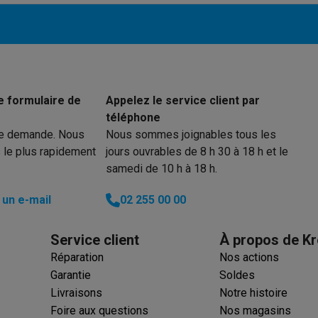
iciels
rts
Tapis de souris
Autres accessoires
yStation
Casques PlayStation
Casques VR Playstation
Accessoire
 Nintendo Switch
Casques Nintendo Switch
Accessoires Nintend
s Xbox
e formulaire de
Appelez le service client par
uris gaming
Claviers gaming
Manettes gaming PC
téléphone
es gaming
Bureaux gamer
TV gaming
Écrans gaming
Casques de réa
re demande. Nous
Nous sommes joignables tous les
 le plus rapidement
jours ouvrables de 8 h 30 à 18 h et le
té
Bracelets
Chargeurs
samedi de 10 h à 18 h.
essoires trottinettes
Accessoires GPS
un e-mail
02 255 00 00
alarme
Détecteur de mouvements
Sonnettes connectées
Détecteu
SumUp
y
Assistant vocal
Stations météo
Service client
À propos de Kr
 Streamer
Apple TV
Piles & chargeurs
Prises & adaptateurs
Réparation
Nos actions
s
Machines expresso connectées
Fours connectés
Robots de cui
Garantie
Soldes
tés
Traitement de l'air connectés
Aspirateurs connectés
Pèse-per
Livraisons
Notre histoire
Foire aux questions
Nos magasins