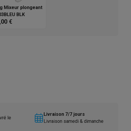
 Mixeur plongeant
s
Tables de cuisson électriques
Accessoires
03BLEU BLK
,00 €
s
d'aspirateur
Accessoires
es
Accessoires
Livraison 7/7 jours
vré le
Livraison samedi & dimanche
osition et socles
Étendoirs à linge