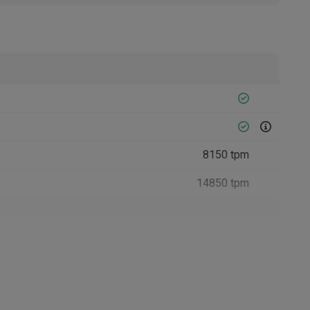
Accessoires
8150 tpm
14850 tpm
21008374
Smeg
8017709319601