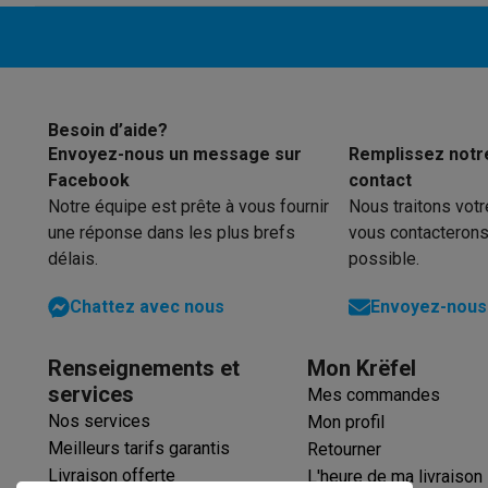
Logiciels
Windows & Microsoft Office
Anti-Virus
Autres log
Accessoires IT
Chargeurs & câbles
Housses & sacs
Suppo
Gaming
PlayStation
PlayStation 5
Jeux PS5
Jeux PS4
Manettes Pla
Nintendo
Nintendo Switch 2
Jeux Nintendo Switch
Manettes
Besoin d’aide?
Xbox
Jeux Xbox
Manettes Xbox
Casques Xbox
Accessoire
Envoyez-nous un message sur
Remplissez notr
PC gaming
PC portables gamer
PC gamer
Écrans gaming
So
Facebook
contact
Setup gaming
Casques gaming
Microphones gaming
Chais
Notre équipe est prête à vous fournir
Nous traitons vot
Maison & objets connectés
une réponse dans les plus brefs
vous contacterons
Montres connectées
Montres connectées
Trackers d’activi
délais.
possible.
Mobilité
Trottinettes électriques
Dashcams
GPS
Coyote
Acc
Chattez avec nous
Envoyez-nous 
Sécurité & protection
Caméras de surveillance
Système d’
Paiement connecté
Terminaux de paiement
Accessoires 
Ambiance & confort
Éclairage
Panneaux solaires plug & pla
Renseignements et
Mon Krëfel
Divertissement
Smart TV
Enceintes connectées
Google TV
services
Mes commandes
Cuisine
Réfrigérateurs connectés
Lave-vaisselle connecté
Nos services
Mon profil
Ménage & santé
Lave-linge connectés
Sèche-linge connec
Meilleurs tarifs garantis
Retourner
Produits éco
Livraison offerte
L'heure de ma livraison