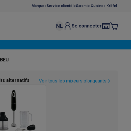
Marques
Service clientèle
Garantie Cuisines Krëfel
NL
Se connecter
osition et socles
Étendoirs à linge
élateurs
bles
Caves à vin encastrables
Micro-ondes encastrables
Machines
PBEU
oêles
Casseroles
ts alternatifs
Voir tous les mixeurs plongeants
ce Gusto
Cafetières
Café, capsules & dosettes
Accessoires