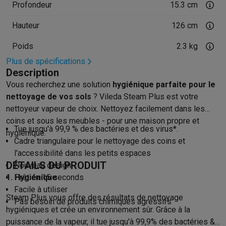
Gaming
Profondeur
15.3 cm
PlayStation
PlayStation 5
Jeux PS5
Jeux PS4
Manettes PlaySta
Hauteur
126 cm
Nintendo
Nintendo Switch 2
Jeux Nintendo Switch
Manettes Nin
Xbox
Jeux Xbox
Manettes Xbox
Casques Xbox
Accessoires Xb
Poids
2.3 kg
PC gaming
PC portables gamer
PC gamer
Écrans gaming
Souris
Plus de spécifications
Setup gaming
Casques gaming
Microphones gaming
Chaises g
Description
Consoles de jeu
Vous recherchez une solution
hygiénique parfaite pour le
Maison & objets connectés
nettoyage de vos sols
? Vileda Steam Plus est votre
Montres connectées
Montres connectées
Trackers d’activité
Br
nettoyeur vapeur de choix. Nettoyez facilement dans les
Mobilité
Trottinettes électriques
Dashcams
GPS
Coyote
Accessoi
coins et sous les meubles - pour une maison propre et
Sécurité & protection
Caméras de surveillance
Système d’alar
Tue jusqu'à 99,9 % des bactéries et des virus*.
hygiénique.
Paiement connecté
Terminaux de paiement
Accessoires SumU
Cadre triangulaire pour le nettoyage des coins et
Ambiance & confort
Éclairage
Panneaux solaires plug & play
Ass
l'accessibilité dans les petits espaces
DÉTAILS DU PRODUIT
Divertissement
Smart TV
Enceintes connectées
Google TV Stre
Nouveau design
1. Hygiénique
Prêt en 15 seconds
Cuisine
Réfrigérateurs connectés
Lave-vaisselle connectés
Mac
Facile à utiliser
Ménage & santé
Lave-linge connectés
Sèche-linge connectés
T
Steam Plus vous offre des résultats de nettoyage
Pas besoin de produits chimiques agressifs
Produits éco
hygiéniques et crée un environnement sûr. Grâce à la
Éco-chèques
puissance de la vapeur, il tue jusqu'à 99,9% des bactéries &