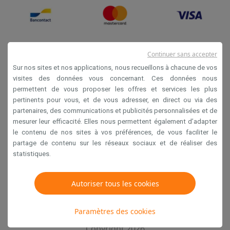
Continuer sans accepter
Sur nos sites et nos applications, nous recueillons à chacune de vos
visites des données vous concernant. Ces données nous
permettent de vous proposer les offres et services les plus
Conditions générales de vente
pertinents pour vous, et de vous adresser, en direct ou via des
partenaires, des communications et publicités personnalisées et de
Privacy
mesurer leur efficacité. Elles nous permettent également d’adapter
Disclaimer
le contenu de nos sites à vos préférences, de vous faciliter le
partage de contenu sur les réseaux sociaux et de réaliser des
Cookies
statistiques.
Krëfel NV - Steenstraat 44 - Industriezone 4 "T Sas",
Autoriser tous les cookies
1851 Humbeek, België
TVA BE 0400.673.544
Paramètres des cookies
Copyright 2026