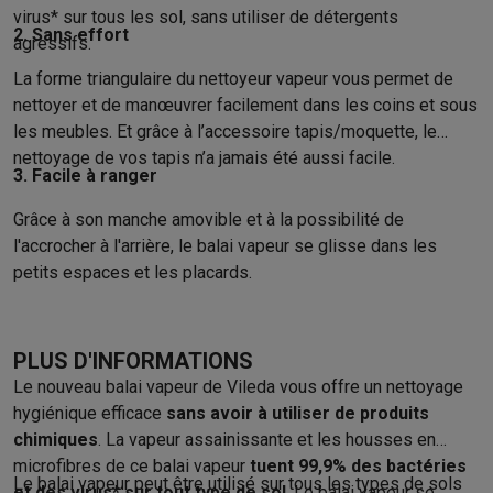
Éco-chèques info
Tous les produits éco
Toutes les promotions
virus* sur tous les sol, sans utiliser de détergents
Reconditionné
2. Sans effort
agressifs.
Smartphones reconditionnés
Tablettes reconditionnés
Ordinate
La forme triangulaire du nettoyeur vapeur vous permet de
Ménage
nettoyer et de manœuvrer facilement dans les coins et sous
Machines à laver avec des éco-chèques
Sèche-linge avec des
les meubles. Et grâce à l’accessoire tapis/moquette, le
Petits appareils de cuisine
nettoyage de vos tapis n’a jamais été aussi facile.
Petits appareils de cuisine avec des éco-chèques
Machines à
3. Facile à ranger
Grands appareils de cuisine
Lave-vaisselle avec des éco-chèques
Réfrigerateurs avec de
Grâce à son manche amovible et à la possibilité de
Climatiseurs
l'accrocher à l'arrière, le balai vapeur se glisse dans les
petits espaces et les placards.
Climatiseurs avec des éco-chèques
TV & audio
TV avec des éco-cheques
Enceintes Bluetooth avec des éco-
Multimédie & téléphonie
PLUS D'INFORMATIONS
Smartphones avec des éco-cheques
Tablettes avec des éco-
Le nouveau balai vapeur de Vileda vous offre un nettoyage
En route
hygiénique efficace
sans avoir à utiliser de produits
Trottinettes électriques avec des éco-chèques
chimiques
. La vapeur assainissante et les housses en
Initiatives écologiques
microfibres de ce balai vapeur
tuent 99,9% des bactéries
Le balai vapeur peut être utilisé sur tous les types de sols
Impact
Économies d'énergie
Recyclez votre vieux électro
et des virus* sur tout type de sol
. Le balai vapeur se