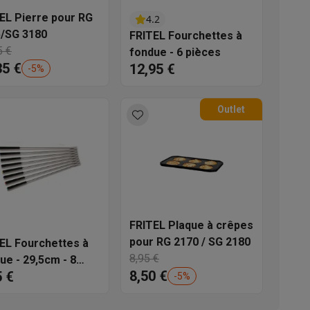
EL Pierre pour RG
s
Tables de cuisson électriques
Accessoires
4.2
/SG 3180
FRITEL Fourchettes à
5 €
fondue - 6 pièces
35 €
12,95 €
-
5
%
s
Outlet
d'aspirateur
Accessoires
es
Accessoires
FRITEL Plaque à crêpes
pour RG 2170 / SG 2180
EL Fourchettes à
8,95 €
ue - 29,5cm - 8
8,50 €
5 €
es
-
5
%
osition et socles
Étendoirs à linge