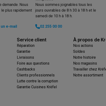
re demande. Nous
Nous sommes joignables tous les
 le plus rapidement
jours ouvrables de 8 h 30 à 18 h et le
ions éco
samedi de 10 h à 18 h.
nateurs portables reconditionnés
Rachat
un e-mail
02 255 00 00
c des éco-chèques
Aspirateurs avec des éco-chèques
Fers à rep
Service client
À propos de Kr
Réparation
Nos actions
es à café avec des éco-cheques
Machines à soda avec des éco
Garantie
Soldes
Livraisons
Notre histoire
c des éco-chèques
Congélateurs avec des éco-chèques
Fours av
Foire aux questions
Nos magasins
Cashbacks
Travailler chez Krëf
Clients professionnels
Notre assortiment
Lutte contre la corruption
éco-cheques
Casques avec des éco-cheques
Écouteurs avec de
Garantie Cuisines Krëfel
éco-cheques
PC portables avec des éco-cheques
Écrans PC ave