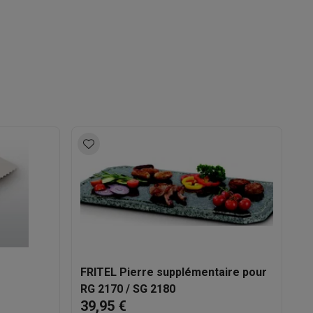
sable
FRITEL
Belgie Stadsheide 11 3500 Hasselt
Galaxy Fold8
+32 11 154 251
S26
Coques Galaxy Flip8 & Fold8 (Ultra)
info@fritel.com
rdinateurs de bureau
FRITEL Pierre supplémentaire pour
RG 2170 / SG 2180
39,95 €