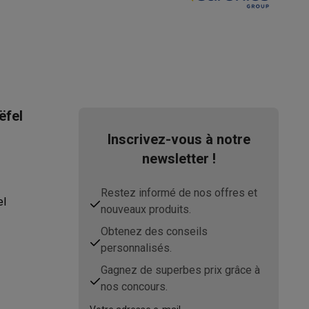
asser avec des éco-chèques
Aspirateurs balai avec éco-cheques
ëfel
Inscrivez-vous à notre
-chèques
Carafes filtrantes
Accessoires de cuisine avec des éc
newsletter !
ec des éco-chèques
Cuisinières avec des éco-chèques
Hottes a
Restez informé de nos offres et
el
nouveaux produits.
Obtenez des conseils
s éco-cheques
Tourne-disque avec éco-cheques
personnalisés.
Gagnez de superbes prix grâce à
c des éco-chèques
Powerbanks avec des éco-cheques
Encre et 
nos concours.