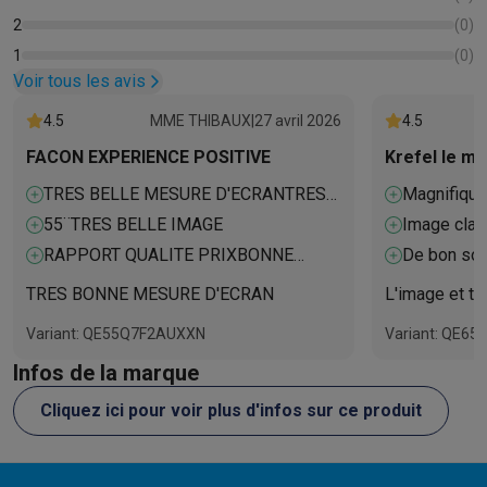
Reconditionné
2
(
0
)
Smartphones reconditionnés
Tablettes reconditionnés
Ordinate
Ménage
1
(
0
)
Voir tous les avis
Machines à laver avec des éco-chèques
Sèche-linge avec des
Petits appareils de cuisine
4.5
MME THIBAUX
|
27 avril 2026
4.5
Petits appareils de cuisine avec des éco-chèques
Machines à
FACON EXPERIENCE POSITIVE
Krefel le me
Grands appareils de cuisine
Lave-vaisselle avec des éco-chèques
Réfrigerateurs avec de
TRES BELLE MESURE D'ECRANTRES
Magnifique
Climatiseurs
BELLE IMAGE
55¨TRES BELLE IMAGE
Image clas
Climatiseurs avec des éco-chèques
RAPPORT QUALITE PRIXBONNE
De bon son
TV & audio
MESURE D
TRES BONNE MESURE D'ECRAN
L'image et tr
TV avec des éco-cheques
Enceintes Bluetooth avec des éco-
Multimédie & téléphonie
Variant: QE55Q7F2AUXXN
Variant: QE6
Smartphones avec des éco-cheques
Tablettes avec des éco-
Infos de la marque
En route
Trottinettes électriques avec des éco-chèques
Cliquez ici pour voir plus d'infos sur ce produit
Initiatives écologiques
Impact
Économies d'énergie
Recyclez votre vieux électro
Info & actions