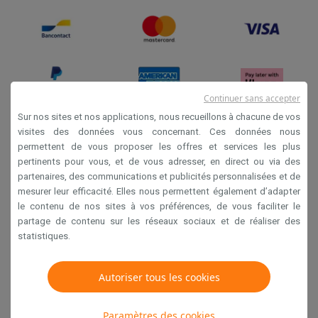
Continuer sans accepter
Sur nos sites et nos applications, nous recueillons à chacune de vos
visites des données vous concernant. Ces données nous
Conditions générales de vente
permettent de vous proposer les offres et services les plus
pertinents pour vous, et de vous adresser, en direct ou via des
Privacy
partenaires, des communications et publicités personnalisées et de
Disclaimer
mesurer leur efficacité. Elles nous permettent également d’adapter
le contenu de nos sites à vos préférences, de vous faciliter le
Cookies
partage de contenu sur les réseaux sociaux et de réaliser des
statistiques.
Krëfel NV - Steenstraat 44 - Industriezone 4 "T Sas",
1851 Humbeek, België
Autoriser tous les cookies
TVA BE 0400.673.544
Paramètres des cookies