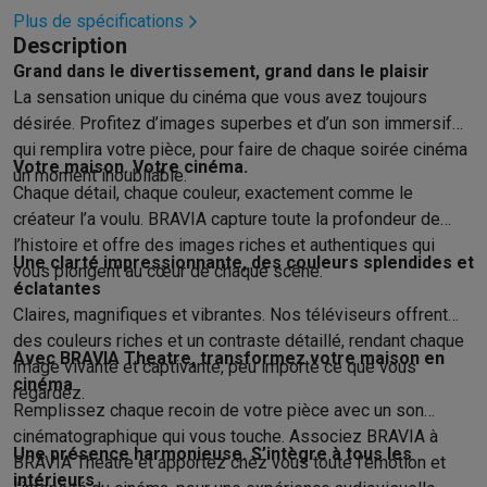
Éco-chèques info
Tous les produits éco
Toutes les promotions
Plus de spécifications
Reconditionné
Description
Smartphones reconditionnés
Tablettes reconditionnés
Ordinate
Grand dans le divertissement, grand dans le plaisir
Ménage
La sensation unique du cinéma que vous avez toujours
Machines à laver avec des éco-chèques
Sèche-linge avec des
désirée. Profitez d’images superbes et d’un son immersif
Petits appareils de cuisine
qui remplira votre pièce, pour faire de chaque soirée cinéma
Petits appareils de cuisine avec des éco-chèques
Machines à
Votre maison. Votre cinéma.
un moment inoubliable.
Grands appareils de cuisine
Chaque détail, chaque couleur, exactement comme le
Lave-vaisselle avec des éco-chèques
Réfrigerateurs avec de
créateur l’a voulu. BRAVIA capture toute la profondeur de
Climatiseurs
l’histoire et offre des images riches et authentiques qui
Une clarté impressionnante, des couleurs splendides et
Climatiseurs avec des éco-chèques
vous plongent au cœur de chaque scène.
éclatantes
TV & audio
Claires, magnifiques et vibrantes. Nos téléviseurs offrent
TV avec des éco-cheques
Enceintes Bluetooth avec des éco-
des couleurs riches et un contraste détaillé, rendant chaque
Multimédie & téléphonie
Avec BRAVIA Theatre, transformez votre maison en
image vivante et captivante, peu importe ce que vous
Smartphones avec des éco-cheques
Tablettes avec des éco-
cinéma
regardez.
En route
Remplissez chaque recoin de votre pièce avec un son
Trottinettes électriques avec des éco-chèques
cinématographique qui vous touche. Associez BRAVIA à
Une présence harmonieuse. S’intègre à tous les
Initiatives écologiques
BRAVIA Theatre et apportez chez vous toute l’émotion et
intérieurs
Impact
Économies d'énergie
Recyclez votre vieux électro